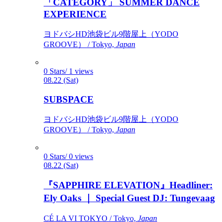
「CATEGORY」 SUMMER DANCE
EXPERIENCE
ヨドバシHD池袋ビル9階屋上（YODO
GROOVE） / Tokyo,
Japan
0 Stars/ 1 views
08.22 (Sat)
SUBSPACE
ヨドバシHD池袋ビル9階屋上（YODO
GROOVE） / Tokyo,
Japan
0 Stars/ 0 views
08.22 (Sat)
『SAPPHIRE ELEVATION』Headliner:
Ely Oaks ｜ Special Guest DJ: Tungevaag
CÉ LA VI TOKYO / Tokyo,
Japan