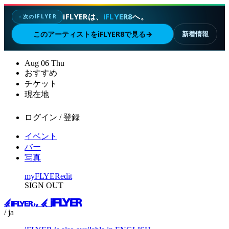
iFLYERは、
iFLYER8
へ。
次のIFLYER
✦
このアーティストをiFLYER8で見る
→
新着情報
Aug
06
Thu
おすすめ
チケット
現在地
ログイン / 登録
イベント
バー
写真
myFLYER
edit
SIGN OUT
/ ja