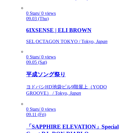
0 Stars/ 0 views
09.03 (Thu)
6IXSENSE | ELI BROWN
SEL OCTAGON TOKYO / Tokyo,
Japan
0 Stars/ 0 views
09.05 (Sat)
平成ソング祭り
ヨドバシHD池袋ビル9階屋上（YODO
GROOVE） / Tokyo,
Japan
0 Stars/ 0 views
09.11 (Fri)
「SAPPHIRE ELEVATION」Special