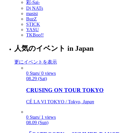
彩-Sai-
Dj NATs
masisi
BuzZ
STICK
YASU
TKBoo!!
人気のイベント in Japan
更にイベントを表示
0 Stars/ 0 views
08.29 (Sat)
CRUSING ON TOUR TOKYO
CÉ LA VI TOKYO / Tokyo,
Japan
0 Stars/ 1 views
08.09 (Sun)