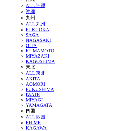
ALL 沖縄
沖縄
九州
ALL 九州
FUKUOKA
SAGA
NAGASAKI
OITA
KUMAMOTO
MIYAZAKI
KAGOSHIMA
東北
ALL 東北
AKITA
AOMORI
FUKUSHIMA
IWATE
MIYAGI
YAMAGATA
四国
ALL 四国
EHIME
KAGAWA