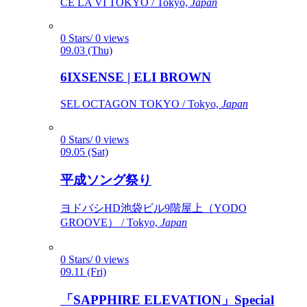
CÉ LA VI TOKYO / Tokyo,
Japan
0 Stars/ 0 views
09.03 (Thu)
6IXSENSE | ELI BROWN
SEL OCTAGON TOKYO / Tokyo,
Japan
0 Stars/ 0 views
09.05 (Sat)
平成ソング祭り
ヨドバシHD池袋ビル9階屋上（YODO
GROOVE） / Tokyo,
Japan
0 Stars/ 0 views
09.11 (Fri)
「SAPPHIRE ELEVATION」Special