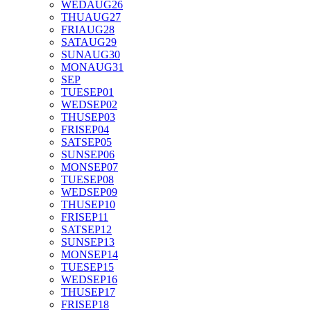
WED
AUG
26
THU
AUG
27
FRI
AUG
28
SAT
AUG
29
SUN
AUG
30
MON
AUG
31
SEP
TUE
SEP
01
WED
SEP
02
THU
SEP
03
FRI
SEP
04
SAT
SEP
05
SUN
SEP
06
MON
SEP
07
TUE
SEP
08
WED
SEP
09
THU
SEP
10
FRI
SEP
11
SAT
SEP
12
SUN
SEP
13
MON
SEP
14
TUE
SEP
15
WED
SEP
16
THU
SEP
17
FRI
SEP
18