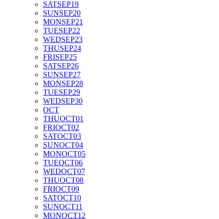
SAT
SEP
19
SUN
SEP
20
MON
SEP
21
TUE
SEP
22
WED
SEP
23
THU
SEP
24
FRI
SEP
25
SAT
SEP
26
SUN
SEP
27
MON
SEP
28
TUE
SEP
29
WED
SEP
30
OCT
THU
OCT
01
FRI
OCT
02
SAT
OCT
03
SUN
OCT
04
MON
OCT
05
TUE
OCT
06
WED
OCT
07
THU
OCT
08
FRI
OCT
09
SAT
OCT
10
SUN
OCT
11
MON
OCT
12