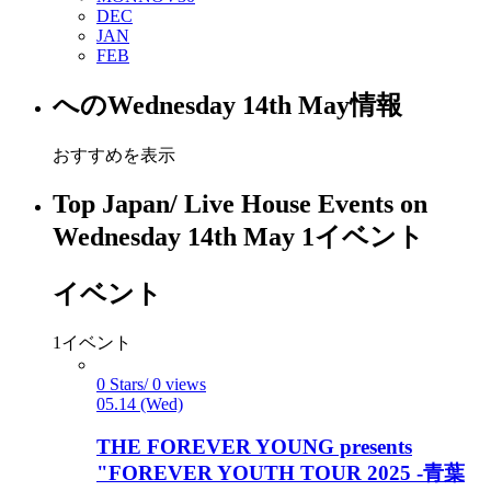
DEC
JAN
FEB
への
Wednesday 14th May
情報
おすすめを表示
Top Japan/ Live House Events on
Wednesday 14th May
1
イベント
イベント
1
イベント
0 Stars/ 0 views
05.14 (Wed)
THE FOREVER YOUNG presents
"FOREVER YOUTH TOUR 2025 -青葉