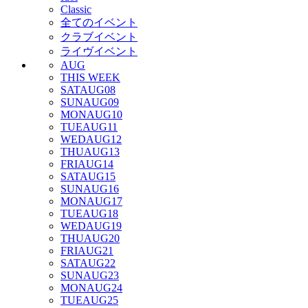
Classic
全てのイベント
クラブイベント
ライヴイベント
AUG
THIS WEEK
SAT
AUG
08
SUN
AUG
09
MON
AUG
10
TUE
AUG
11
WED
AUG
12
THU
AUG
13
FRI
AUG
14
SAT
AUG
15
SUN
AUG
16
MON
AUG
17
TUE
AUG
18
WED
AUG
19
THU
AUG
20
FRI
AUG
21
SAT
AUG
22
SUN
AUG
23
MON
AUG
24
TUE
AUG
25