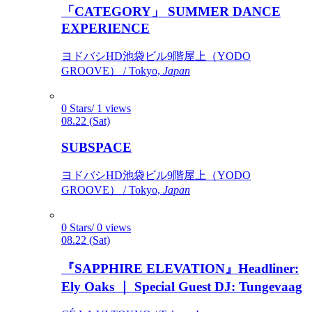
「CATEGORY」 SUMMER DANCE
EXPERIENCE
ヨドバシHD池袋ビル9階屋上（YODO
GROOVE） / Tokyo,
Japan
0 Stars/ 1 views
08.22 (Sat)
SUBSPACE
ヨドバシHD池袋ビル9階屋上（YODO
GROOVE） / Tokyo,
Japan
0 Stars/ 0 views
08.22 (Sat)
『SAPPHIRE ELEVATION』Headliner:
Ely Oaks ｜ Special Guest DJ: Tungevaag