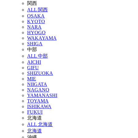
関西
ALL 関西
OSAKA
KYOTO
NARA
HYOGO
WAKAYAMA
SHIGA
中部
ALL 中部
AICHI
GIFU
SHIZUOKA
MIE
NIIGATA
NAGANO
YAMANASHI
TOYAMA
ISHIKAWA
FUKUI
北海道
ALL 北海道
北海道
沖縄