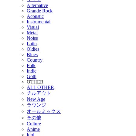
Alternative
Grande Rock
Acoustic
Instrumental
Visual
Metal
Noise
Latin
Oldies
Blues
Country
Folk
Indie
Goth
OTHER
ALL OTHER
チルアウト
New Age
ラウンジ
オールミックス
その他
Culture
Anime
Idol