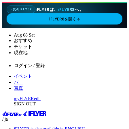
iFLYERは、
iFLYER8
へ。
次のIFLYER
✦
iFLYER8を開く
→
Aug
08
Sat
おすすめ
チケット
現在地
ログイン / 登録
イベント
バー
写真
myFLYER
edit
SIGN OUT
/ ja
iFLYER is also available in ENGLISH.