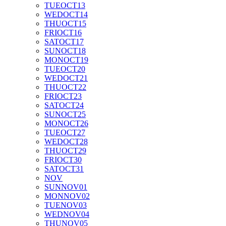
TUE
OCT
13
WED
OCT
14
THU
OCT
15
FRI
OCT
16
SAT
OCT
17
SUN
OCT
18
MON
OCT
19
TUE
OCT
20
WED
OCT
21
THU
OCT
22
FRI
OCT
23
SAT
OCT
24
SUN
OCT
25
MON
OCT
26
TUE
OCT
27
WED
OCT
28
THU
OCT
29
FRI
OCT
30
SAT
OCT
31
NOV
SUN
NOV
01
MON
NOV
02
TUE
NOV
03
WED
NOV
04
THU
NOV
05