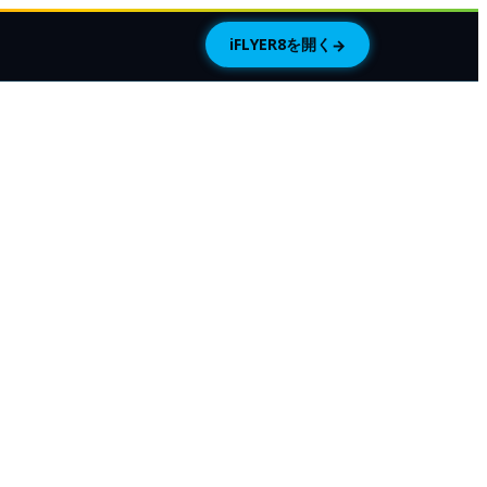
iFLYER8を開く
→