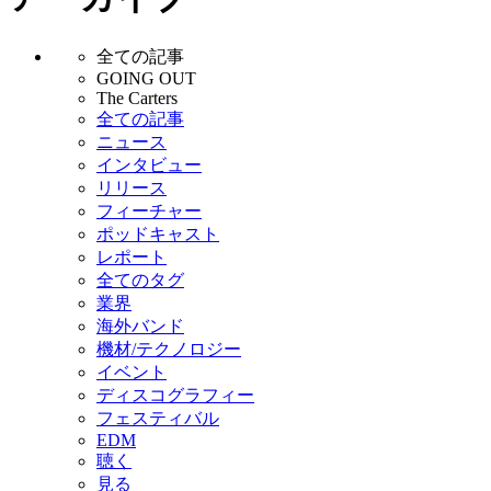
全ての記事
GOING OUT
The Carters
全ての記事
ニュース
インタビュー
リリース
フィーチャー
ポッドキャスト
レポート
全てのタグ
業界
海外バンド
機材/テクノロジー
イベント
ディスコグラフィー
フェスティバル
EDM
聴く
見る