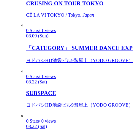
CRUSING ON TOUR TOKYO
CÉ LA VI TOKYO / Tokyo,
Japan
0 Stars/ 1 views
08.09 (Sun)
「CATEGORY」 SUMMER DANCE EXP
ヨドバシHD池袋ビル9階屋上（YODO GROOVE） / 
0 Stars/ 1 views
08.22 (Sat)
SUBSPACE
ヨドバシHD池袋ビル9階屋上（YODO GROOVE） / 
0 Stars/ 0 views
08.22 (Sat)