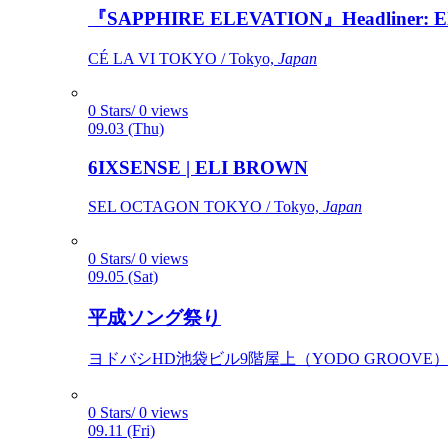
『SAPPHIRE ELEVATION』Headliner: Ely 
CÉ LA VI TOKYO / Tokyo,
Japan
0 Stars/ 0 views
09.03 (Thu)
6IXSENSE | ELI BROWN
SEL OCTAGON TOKYO / Tokyo,
Japan
0 Stars/ 0 views
09.05 (Sat)
平成ソング祭り
ヨドバシHD池袋ビル9階屋上（YODO GROOVE） / 
0 Stars/ 0 views
09.11 (Fri)