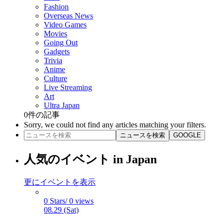
Fashion
Overseas News
Video Games
Movies
Going Out
Gadgets
Trivia
Anime
Culture
Live Streaming
Art
Ultra Japan
0
件の記事
Sorry, we could not find any articles matching your filters.
ニュースを検索
GOOGLE
人気のイベント in Japan
更にイベントを表示
0 Stars/ 0 views
08.29 (Sat)