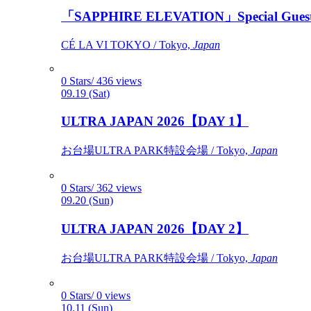
「SAPPHIRE ELEVATION」Special Gues
CÉ LA VI TOKYO / Tokyo,
Japan
0 Stars/ 436 views
09.19 (Sat)
ULTRA JAPAN 2026【DAY 1】
お台場ULTRA PARK特設会場 / Tokyo,
Japan
0 Stars/ 362 views
09.20 (Sun)
ULTRA JAPAN 2026【DAY 2】
お台場ULTRA PARK特設会場 / Tokyo,
Japan
0 Stars/ 0 views
10.11 (Sun)