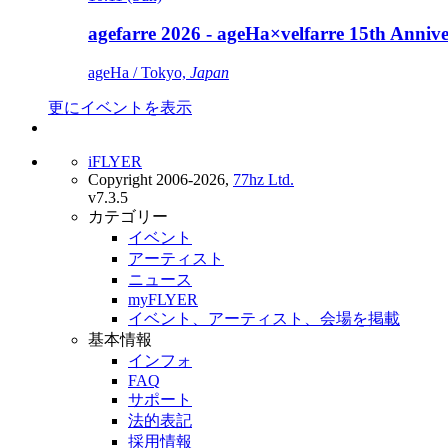
agefarre 2026 - ageHa×velfarre 15th Ann
ageHa / Tokyo,
Japan
更にイベントを表示
iFLYER
Copyright 2006-2026,
77hz Ltd.
v7.3.5
カテゴリー
イベント
アーティスト
ニュース
myFLYER
イベント、アーティスト、会場を掲載
基本情報
インフォ
FAQ
サポート
法的表記
採用情報