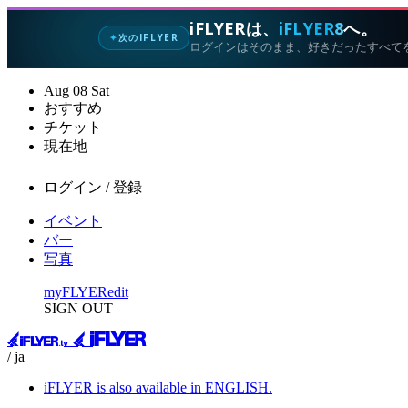
iFLYERは、
iFLYER8
へ。
次のIFLYER
✦
ログインはそのまま、好きだったすべて
Aug
08
Sat
おすすめ
チケット
現在地
ログイン / 登録
イベント
バー
写真
myFLYER
edit
SIGN OUT
/ ja
iFLYER is also available in ENGLISH.