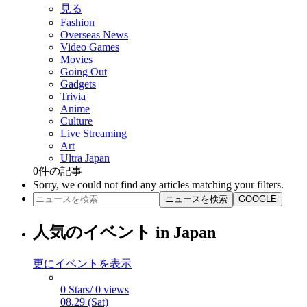
見る
Fashion
Overseas News
Video Games
Movies
Going Out
Gadgets
Trivia
Anime
Culture
Live Streaming
Art
Ultra Japan
0
件の記事
Sorry, we could not find any articles matching your filters.
ニュースを検索
GOOGLE
人気のイベント in Japan
更にイベントを表示
0 Stars/ 0 views
08.29 (Sat)