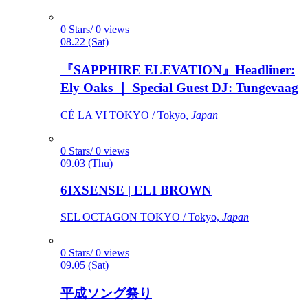
0 Stars/ 0 views
08.22 (Sat)
『SAPPHIRE ELEVATION』Headliner:
Ely Oaks ｜ Special Guest DJ: Tungevaag
CÉ LA VI TOKYO / Tokyo,
Japan
0 Stars/ 0 views
09.03 (Thu)
6IXSENSE | ELI BROWN
SEL OCTAGON TOKYO / Tokyo,
Japan
0 Stars/ 0 views
09.05 (Sat)
平成ソング祭り