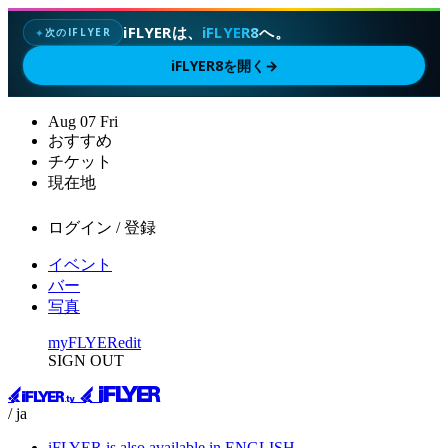
iFLYERは、
iFLYER8
へ。
次のIFLYER
✦
iFLYER8を開く
→
Aug
07
Fri
おすすめ
チケット
現在地
ログイン / 登録
イベント
バー
写真
myFLYER
edit
SIGN OUT
/ ja
iFLYER is also available in ENGLISH.