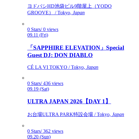
ヨドバシHD池袋ビル9階屋上（YODO
GROOVE） / Tokyo,
Japan
0 Stars/ 0 views
09.11 (Fri)
「SAPPHIRE ELEVATION」Special
Guest DJ: DON DIABLO
CÉ LA VI TOKYO / Tokyo,
Japan
0 Stars/ 436 views
09.19 (Sat)
ULTRA JAPAN 2026【DAY 1】
お台場ULTRA PARK特設会場 / Tokyo,
Japan
0 Stars/ 362 views
09.20 (Sun)