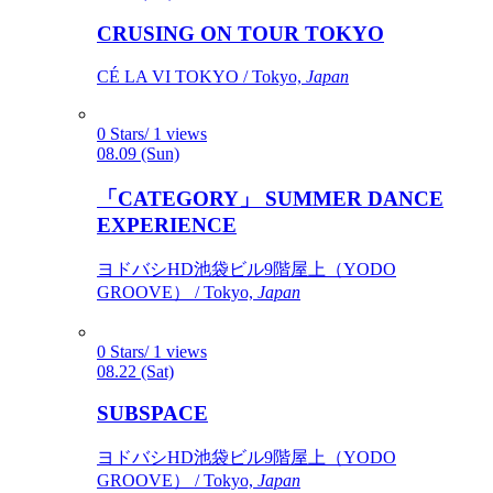
CRUSING ON TOUR TOKYO
CÉ LA VI TOKYO / Tokyo,
Japan
0 Stars/ 1 views
08.09 (Sun)
「CATEGORY」 SUMMER DANCE
EXPERIENCE
ヨドバシHD池袋ビル9階屋上（YODO
GROOVE） / Tokyo,
Japan
0 Stars/ 1 views
08.22 (Sat)
SUBSPACE
ヨドバシHD池袋ビル9階屋上（YODO
GROOVE） / Tokyo,
Japan