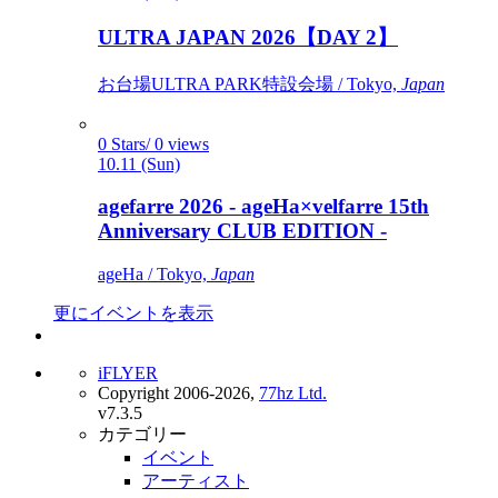
ULTRA JAPAN 2026【DAY 2】
お台場ULTRA PARK特設会場 / Tokyo,
Japan
0 Stars/ 0 views
10.11 (Sun)
agefarre 2026 - ageHa×velfarre 15th
Anniversary CLUB EDITION -
ageHa / Tokyo,
Japan
更にイベントを表示
iFLYER
Copyright 2006-2026,
77hz Ltd.
v7.3.5
カテゴリー
イベント
アーティスト