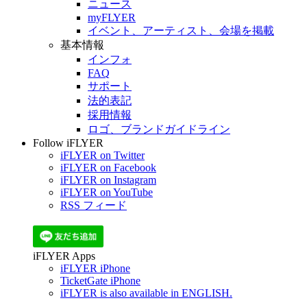
ニュース
myFLYER
イベント、アーティスト、会場を掲載
基本情報
インフォ
FAQ
サポート
法的表記
採用情報
ロゴ、ブランドガイドライン
Follow iFLYER
iFLYER on Twitter
iFLYER on Facebook
iFLYER on Instagram
iFLYER on YouTube
RSS フィード
iFLYER Apps
iFLYER iPhone
TicketGate iPhone
iFLYER is also available in ENGLISH.