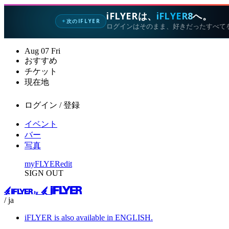
iFLYERは、
iFLYER8
へ。
次のIFLYER
✦
ログインはそのまま、好きだったすべて
Aug
07
Fri
おすすめ
チケット
現在地
ログイン / 登録
イベント
バー
写真
myFLYER
edit
SIGN OUT
/ ja
iFLYER is also available in ENGLISH.