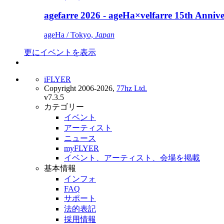
agefarre 2026 - ageHa×velfarre 15th Ann
ageHa / Tokyo,
Japan
更にイベントを表示
iFLYER
Copyright 2006-2026,
77hz Ltd.
v7.3.5
カテゴリー
イベント
アーティスト
ニュース
myFLYER
イベント、アーティスト、会場を掲載
基本情報
インフォ
FAQ
サポート
法的表記
採用情報