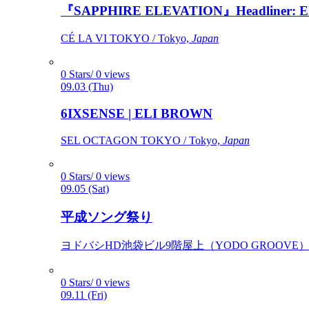
『SAPPHIRE ELEVATION』Headliner: Ely 
CÉ LA VI TOKYO / Tokyo,
Japan
0 Stars/ 0 views
09.03 (Thu)
6IXSENSE | ELI BROWN
SEL OCTAGON TOKYO / Tokyo,
Japan
0 Stars/ 0 views
09.05 (Sat)
平成ソング祭り
ヨドバシHD池袋ビル9階屋上（YODO GROOVE） / 
0 Stars/ 0 views
09.11 (Fri)