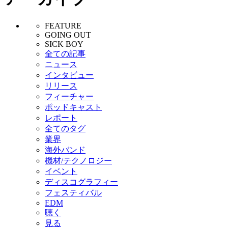
FEATURE
GOING OUT
SICK BOY
全ての記事
ニュース
インタビュー
リリース
フィーチャー
ポッドキャスト
レポート
全てのタグ
業界
海外バンド
機材/テクノロジー
イベント
ディスコグラフィー
フェスティバル
EDM
聴く
見る