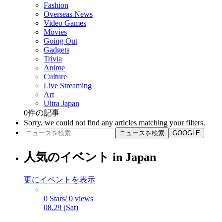
Fashion
Overseas News
Video Games
Movies
Going Out
Gadgets
Trivia
Anime
Culture
Live Streaming
Art
Ultra Japan
0
件の記事
Sorry, we could not find any articles matching your filters.
ニュースを検索
GOOGLE
人気のイベント in Japan
更にイベントを表示
0 Stars/ 0 views
08.29 (Sat)