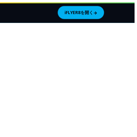
iFLYER8を開く
→