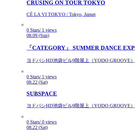
CRUSING ON TOUR TOKYO
CÉ LA VI TOKYO / Tokyo,
Japan
0 Stars/ 1 views
08.09 (Sun)
「CATEGORY」 SUMMER DANCE EXP
ヨドバシHD池袋ビル9階屋上（YODO GROOVE） / 
0 Stars/ 1 views
08.22 (Sat)
SUBSPACE
ヨドバシHD池袋ビル9階屋上（YODO GROOVE） / 
0 Stars/ 0 views
08.22 (Sat)