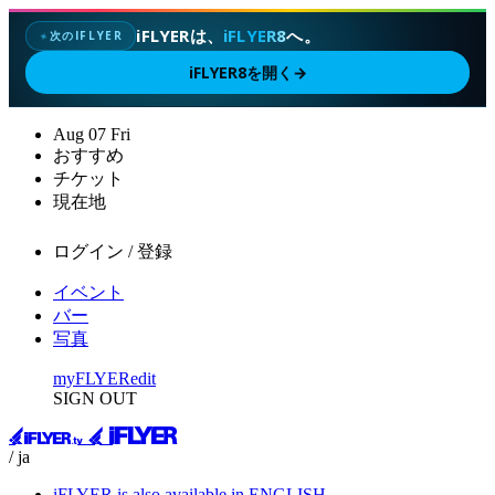
iFLYERは、
iFLYER8
へ。
次のIFLYER
✦
iFLYER8を開く
→
Aug
07
Fri
おすすめ
チケット
現在地
ログイン / 登録
イベント
バー
写真
myFLYER
edit
SIGN OUT
/ ja
iFLYER is also available in ENGLISH.