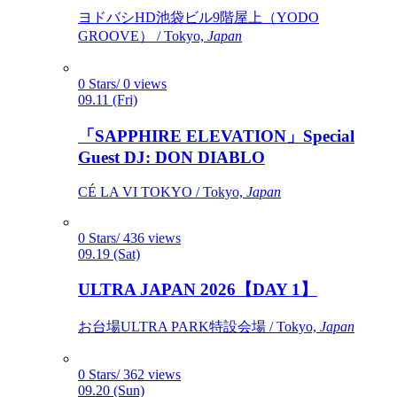
ヨドバシHD池袋ビル9階屋上（YODO
GROOVE） / Tokyo,
Japan
0 Stars/ 0 views
09.11 (Fri)
「SAPPHIRE ELEVATION」Special
Guest DJ: DON DIABLO
CÉ LA VI TOKYO / Tokyo,
Japan
0 Stars/ 436 views
09.19 (Sat)
ULTRA JAPAN 2026【DAY 1】
お台場ULTRA PARK特設会場 / Tokyo,
Japan
0 Stars/ 362 views
09.20 (Sun)