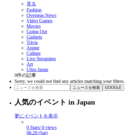
見る
Fashion
Overseas News
Video Games
Movies
Going Out
Gadgets
Trivia
Anime
Culture
Live Streaming
Art
Ultra Japan
0
件の記事
Sorry, we could not find any articles matching your filters.
ニュースを検索
GOOGLE
人気のイベント in Japan
更にイベントを表示
0 Stars/ 0 views
08.29 (Sat)