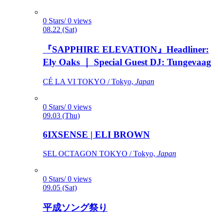
0 Stars/ 0 views
08.22 (Sat)
『SAPPHIRE ELEVATION』Headliner:
Ely Oaks ｜ Special Guest DJ: Tungevaag
CÉ LA VI TOKYO / Tokyo,
Japan
0 Stars/ 0 views
09.03 (Thu)
6IXSENSE | ELI BROWN
SEL OCTAGON TOKYO / Tokyo,
Japan
0 Stars/ 0 views
09.05 (Sat)
平成ソング祭り