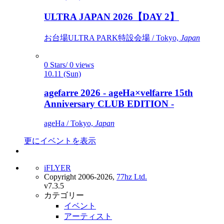
ULTRA JAPAN 2026【DAY 2】
お台場ULTRA PARK特設会場 / Tokyo,
Japan
0 Stars/ 0 views
10.11 (Sun)
agefarre 2026 - ageHa×velfarre 15th
Anniversary CLUB EDITION -
ageHa / Tokyo,
Japan
更にイベントを表示
iFLYER
Copyright 2006-2026,
77hz Ltd.
v7.3.5
カテゴリー
イベント
アーティスト