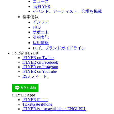
ニュース
myFLYER
イベント、アーティスト、会場を掲載
基本情報
インフォ
FAQ
サポート
法的表記
採用情報
ロゴ、ブランドガイドライン
Follow iFLYER
iFLYER on Twitter
iFLYER on Facebook
iFLYER on Instagram
iFLYER on YouTube
RSS フィード
iFLYER Apps
iFLYER iPhone
TicketGate iPhone
iFLYER is also available in ENGLISH.