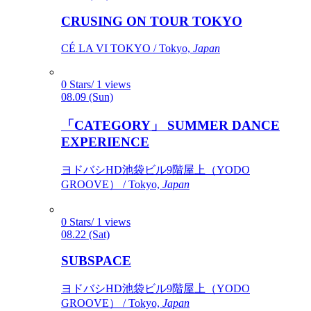
CRUSING ON TOUR TOKYO
CÉ LA VI TOKYO / Tokyo,
Japan
0 Stars/ 1 views
08.09 (Sun)
「CATEGORY」 SUMMER DANCE
EXPERIENCE
ヨドバシHD池袋ビル9階屋上（YODO
GROOVE） / Tokyo,
Japan
0 Stars/ 1 views
08.22 (Sat)
SUBSPACE
ヨドバシHD池袋ビル9階屋上（YODO
GROOVE） / Tokyo,
Japan