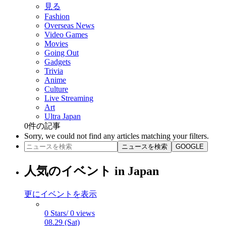
見る
Fashion
Overseas News
Video Games
Movies
Going Out
Gadgets
Trivia
Anime
Culture
Live Streaming
Art
Ultra Japan
0
件の記事
Sorry, we could not find any articles matching your filters.
ニュースを検索
GOOGLE
人気のイベント in Japan
更にイベントを表示
0 Stars/ 0 views
08.29 (Sat)