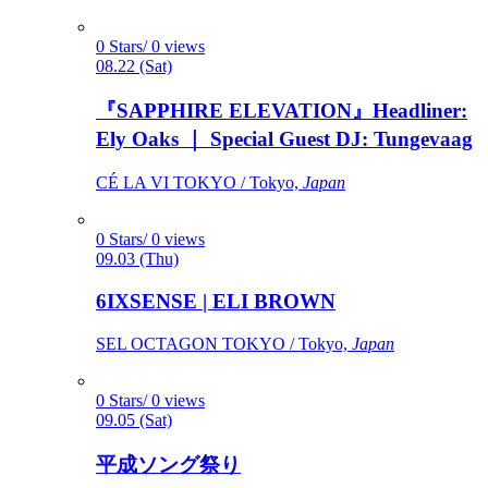
0 Stars/ 0 views
08.22 (Sat)
『SAPPHIRE ELEVATION』Headliner:
Ely Oaks ｜ Special Guest DJ: Tungevaag
CÉ LA VI TOKYO / Tokyo,
Japan
0 Stars/ 0 views
09.03 (Thu)
6IXSENSE | ELI BROWN
SEL OCTAGON TOKYO / Tokyo,
Japan
0 Stars/ 0 views
09.05 (Sat)
平成ソング祭り