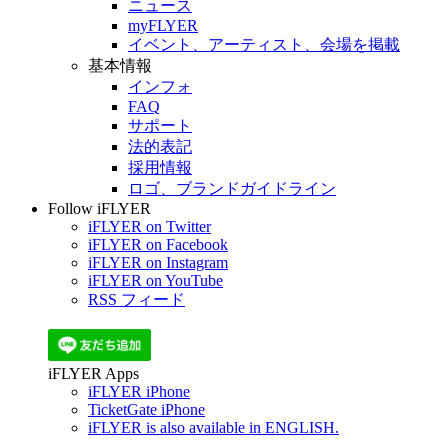
ニュース
myFLYER
イベント、アーティスト、会場を掲載
基本情報
インフォ
FAQ
サポート
法的表記
採用情報
ロゴ、ブランドガイドライン
Follow iFLYER
iFLYER on Twitter
iFLYER on Facebook
iFLYER on Instagram
iFLYER on YouTube
RSS フィード
iFLYER Apps
iFLYER iPhone
TicketGate iPhone
iFLYER is also available in ENGLISH.