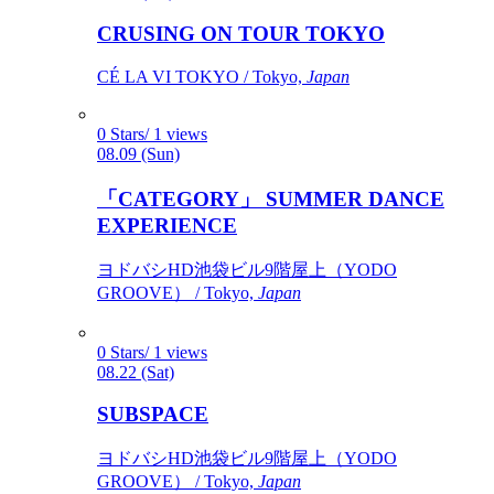
CRUSING ON TOUR TOKYO
CÉ LA VI TOKYO / Tokyo,
Japan
0 Stars/ 1 views
08.09 (Sun)
「CATEGORY」 SUMMER DANCE
EXPERIENCE
ヨドバシHD池袋ビル9階屋上（YODO
GROOVE） / Tokyo,
Japan
0 Stars/ 1 views
08.22 (Sat)
SUBSPACE
ヨドバシHD池袋ビル9階屋上（YODO
GROOVE） / Tokyo,
Japan