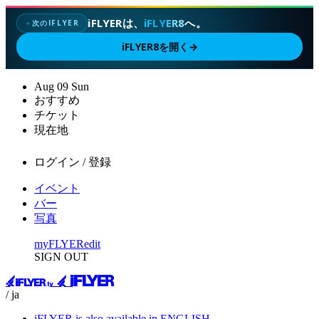
iFLYERは、
iFLYER8
へ。
次のIFLYER
✦
iFLYER8を開く
→
Aug
09
Sun
おすすめ
チケット
現在地
ログイン / 登録
イベント
バー
写真
myFLYER
edit
SIGN OUT
/ ja
iFLYER is also available in ENGLISH.