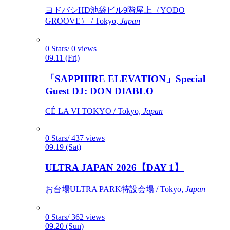
ヨドバシHD池袋ビル9階屋上（YODO
GROOVE） / Tokyo,
Japan
0 Stars/ 0 views
09.11 (Fri)
「SAPPHIRE ELEVATION」Special
Guest DJ: DON DIABLO
CÉ LA VI TOKYO / Tokyo,
Japan
0 Stars/ 437 views
09.19 (Sat)
ULTRA JAPAN 2026【DAY 1】
お台場ULTRA PARK特設会場 / Tokyo,
Japan
0 Stars/ 362 views
09.20 (Sun)