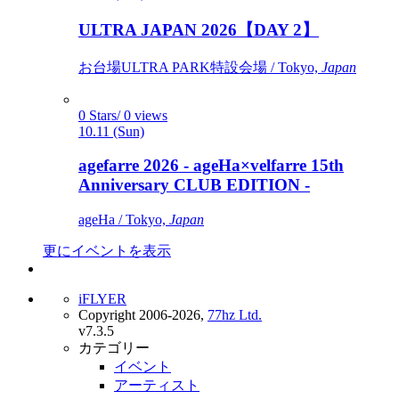
ULTRA JAPAN 2026【DAY 2】
お台場ULTRA PARK特設会場 / Tokyo,
Japan
0 Stars/ 0 views
10.11 (Sun)
agefarre 2026 - ageHa×velfarre 15th
Anniversary CLUB EDITION -
ageHa / Tokyo,
Japan
更にイベントを表示
iFLYER
Copyright 2006-2026,
77hz Ltd.
v7.3.5
カテゴリー
イベント
アーティスト