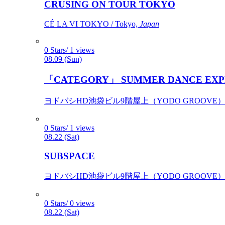
CRUSING ON TOUR TOKYO
CÉ LA VI TOKYO / Tokyo,
Japan
0 Stars/ 1 views
08.09 (Sun)
「CATEGORY」 SUMMER DANCE EXP
ヨドバシHD池袋ビル9階屋上（YODO GROOVE） / 
0 Stars/ 1 views
08.22 (Sat)
SUBSPACE
ヨドバシHD池袋ビル9階屋上（YODO GROOVE） / 
0 Stars/ 0 views
08.22 (Sat)