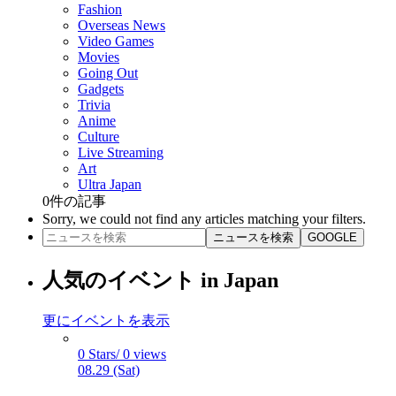
Fashion
Overseas News
Video Games
Movies
Going Out
Gadgets
Trivia
Anime
Culture
Live Streaming
Art
Ultra Japan
0
件の記事
Sorry, we could not find any articles matching your filters.
ニュースを検索
GOOGLE
人気のイベント in Japan
更にイベントを表示
0 Stars/ 0 views
08.29 (Sat)