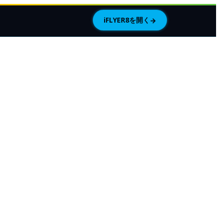
iFLYER8を開く
→