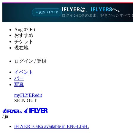
iFLYERは、
iFLYER8
へ。
次のIFLYER
✦
ログインはそのまま、好きだったすべて
Aug
07
Fri
おすすめ
チケット
現在地
ログイン / 登録
イベント
バー
写真
myFLYER
edit
SIGN OUT
/ ja
iFLYER is also available in ENGLISH.