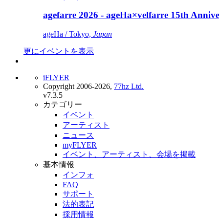
agefarre 2026 - ageHa×velfarre 15th Ann
ageHa / Tokyo,
Japan
更にイベントを表示
iFLYER
Copyright 2006-2026,
77hz Ltd.
v7.3.5
カテゴリー
イベント
アーティスト
ニュース
myFLYER
イベント、アーティスト、会場を掲載
基本情報
インフォ
FAQ
サポート
法的表記
採用情報