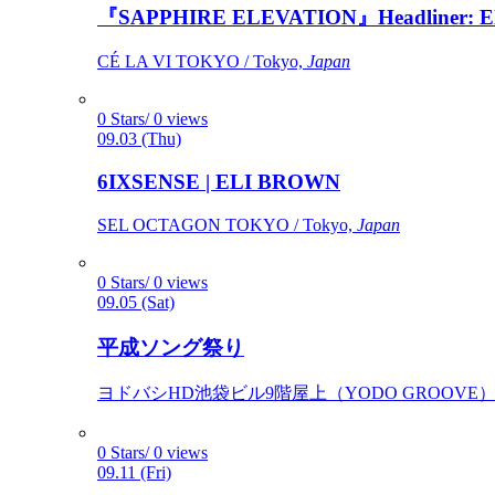
『SAPPHIRE ELEVATION』Headliner: Ely 
CÉ LA VI TOKYO / Tokyo,
Japan
0 Stars/ 0 views
09.03 (Thu)
6IXSENSE | ELI BROWN
SEL OCTAGON TOKYO / Tokyo,
Japan
0 Stars/ 0 views
09.05 (Sat)
平成ソング祭り
ヨドバシHD池袋ビル9階屋上（YODO GROOVE） / 
0 Stars/ 0 views
09.11 (Fri)