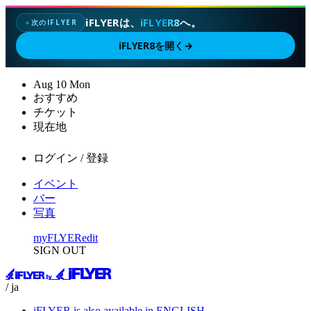
iFLYERは、
iFLYER8
へ。
次のIFLYER
✦
iFLYER8を開く
→
Aug
10
Mon
おすすめ
チケット
現在地
ログイン / 登録
イベント
バー
写真
myFLYER
edit
SIGN OUT
/ ja
iFLYER is also available in ENGLISH.