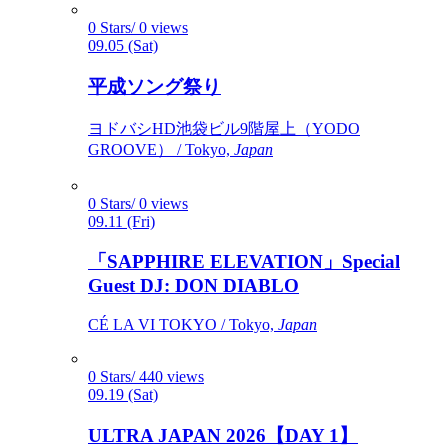
0 Stars/ 0 views
09.05 (Sat)
平成ソング祭り
ヨドバシHD池袋ビル9階屋上（YODO
GROOVE） / Tokyo,
Japan
0 Stars/ 0 views
09.11 (Fri)
「SAPPHIRE ELEVATION」Special
Guest DJ: DON DIABLO
CÉ LA VI TOKYO / Tokyo,
Japan
0 Stars/ 440 views
09.19 (Sat)
ULTRA JAPAN 2026【DAY 1】