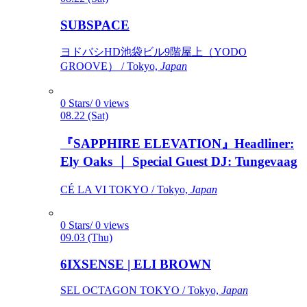
SUBSPACE
ヨドバシHD池袋ビル9階屋上（YODO
GROOVE） / Tokyo,
Japan
0 Stars/ 0 views
08.22 (Sat)
『SAPPHIRE ELEVATION』Headliner:
Ely Oaks ｜ Special Guest DJ: Tungevaag
CÉ LA VI TOKYO / Tokyo,
Japan
0 Stars/ 0 views
09.03 (Thu)
6IXSENSE | ELI BROWN
SEL OCTAGON TOKYO / Tokyo,
Japan