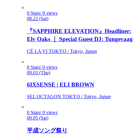
0 Stars/ 0 views
08.22 (Sat)
『SAPPHIRE ELEVATION』Headliner:
Ely Oaks ｜ Special Guest DJ: Tungevaag
CÉ LA VI TOKYO / Tokyo,
Japan
0 Stars/ 0 views
09.03 (Thu)
6IXSENSE | ELI BROWN
SEL OCTAGON TOKYO / Tokyo,
Japan
0 Stars/ 0 views
09.05 (Sat)
平成ソング祭り