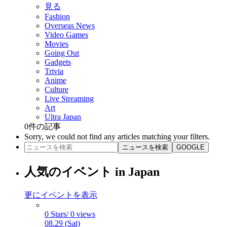
見る
Fashion
Overseas News
Video Games
Movies
Going Out
Gadgets
Trivia
Anime
Culture
Live Streaming
Art
Ultra Japan
0
件の記事
Sorry, we could not find any articles matching your filters.
ニュースを検索
GOOGLE
人気のイベント in Japan
更にイベントを表示
0 Stars/ 0 views
08.29 (Sat)