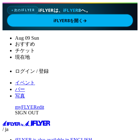
iFLYERは、
iFLYER8
へ。
次のIFLYER
✦
iFLYER8を開く
→
Aug
09
Sun
おすすめ
チケット
現在地
ログイン / 登録
イベント
バー
写真
myFLYER
edit
SIGN OUT
/ ja
iFLYER is also available in ENGLISH.