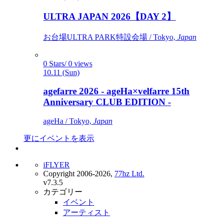
ULTRA JAPAN 2026【DAY 2】
お台場ULTRA PARK特設会場 / Tokyo,
Japan
0 Stars/ 0 views
10.11 (Sun)
agefarre 2026 - ageHa×velfarre 15th
Anniversary CLUB EDITION -
ageHa / Tokyo,
Japan
更にイベントを表示
iFLYER
Copyright 2006-2026,
77hz Ltd.
v7.3.5
カテゴリー
イベント
アーティスト