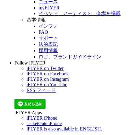
ニュース
myFLYER
イベント、アーティスト、会場を掲載
基本情報
インフォ
FAQ
サポート
法的表記
採用情報
ロゴ、ブランドガイドライン
Follow iFLYER
iFLYER on Twitter
iFLYER on Facebook
iFLYER on Instagram
iFLYER on YouTube
RSS フィード
iFLYER Apps
iFLYER iPhone
TicketGate iPhone
iFLYER is also available in ENGLISH.