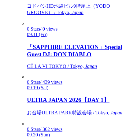
ヨドバシHD池袋ビル9階屋上（YODO
GROOVE） / Tokyo,
Japan
0 Stars/ 0 views
09.11 (Fri)
「SAPPHIRE ELEVATION」Special
Guest DJ: DON DIABLO
CÉ LA VI TOKYO / Tokyo,
Japan
0 Stars/ 439 views
09.19 (Sat)
ULTRA JAPAN 2026【DAY 1】
お台場ULTRA PARK特設会場 / Tokyo,
Japan
0 Stars/ 362 views
09.20 (Sun)