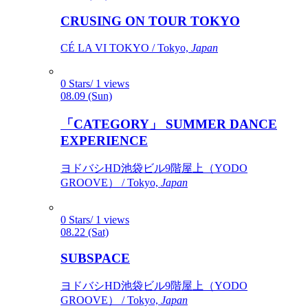
CRUSING ON TOUR TOKYO
CÉ LA VI TOKYO / Tokyo,
Japan
0 Stars/ 1 views
08.09 (Sun)
「CATEGORY」 SUMMER DANCE
EXPERIENCE
ヨドバシHD池袋ビル9階屋上（YODO
GROOVE） / Tokyo,
Japan
0 Stars/ 1 views
08.22 (Sat)
SUBSPACE
ヨドバシHD池袋ビル9階屋上（YODO
GROOVE） / Tokyo,
Japan