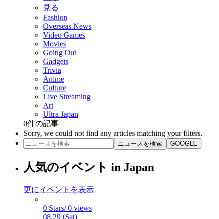
見る
Fashion
Overseas News
Video Games
Movies
Going Out
Gadgets
Trivia
Anime
Culture
Live Streaming
Art
Ultra Japan
0
件の記事
Sorry, we could not find any articles matching your filters.
ニュースを検索
GOOGLE
人気のイベント in Japan
更にイベントを表示
0 Stars/ 0 views
08.29 (Sat)