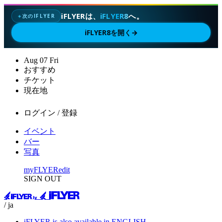
iFLYERは、
iFLYER8
へ。
次のIFLYER
✦
iFLYER8を開く
→
Aug
07
Fri
おすすめ
チケット
現在地
ログイン / 登録
イベント
バー
写真
myFLYER
edit
SIGN OUT
/ ja
iFLYER is also available in ENGLISH.