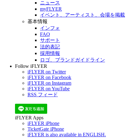
ニュース
myFLYER
イベント、アーティスト、会場を掲載
基本情報
インフォ
FAQ
サポート
法的表記
採用情報
ロゴ、ブランドガイドライン
Follow iFLYER
iFLYER on Twitter
iFLYER on Facebook
iFLYER on Instagram
iFLYER on YouTube
RSS フィード
iFLYER Apps
iFLYER iPhone
TicketGate iPhone
iFLYER is also available in ENGLISH.