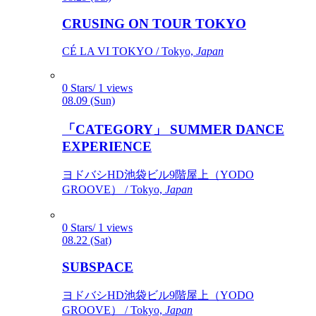
CRUSING ON TOUR TOKYO
CÉ LA VI TOKYO / Tokyo,
Japan
0 Stars/ 1 views
08.09 (Sun)
「CATEGORY」 SUMMER DANCE
EXPERIENCE
ヨドバシHD池袋ビル9階屋上（YODO
GROOVE） / Tokyo,
Japan
0 Stars/ 1 views
08.22 (Sat)
SUBSPACE
ヨドバシHD池袋ビル9階屋上（YODO
GROOVE） / Tokyo,
Japan