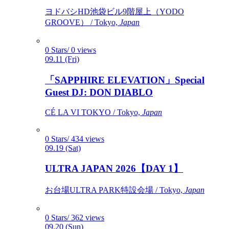
ヨドバシHD池袋ビル9階屋上（YODO
GROOVE） / Tokyo,
Japan
0 Stars/ 0 views
09.11 (Fri)
「SAPPHIRE ELEVATION」Special
Guest DJ: DON DIABLO
CÉ LA VI TOKYO / Tokyo,
Japan
0 Stars/ 434 views
09.19 (Sat)
ULTRA JAPAN 2026【DAY 1】
お台場ULTRA PARK特設会場 / Tokyo,
Japan
0 Stars/ 362 views
09.20 (Sun)