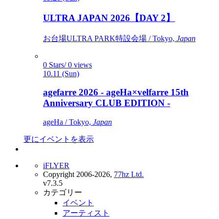
ULTRA JAPAN 2026【DAY 2】
お台場ULTRA PARK特設会場 / Tokyo,
Japan
0 Stars/ 0 views
10.11 (Sun)
agefarre 2026 - ageHa×velfarre 15th
Anniversary CLUB EDITION -
ageHa / Tokyo,
Japan
更にイベントを表示
iFLYER
Copyright 2006-2026,
77hz Ltd.
v7.3.5
カテゴリー
イベント
アーティスト