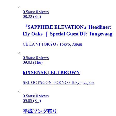
0 Stars/ 0 views
08.22 (Sat)
『SAPPHIRE ELEVATION』Headliner:
Ely Oaks ｜ Special Guest DJ: Tungevaag
CÉ LA VI TOKYO / Tokyo,
Japan
0 Stars/ 0 views
09.03 (Thu)
6IXSENSE | ELI BROWN
SEL OCTAGON TOKYO / Tokyo,
Japan
0 Stars/ 0 views
09.05 (Sat)
平成ソング祭り