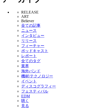
RELEASE
ART
Believer
全ての記事
ニュース
インタビュー
リリース
フィーチャー
ポッドキャスト
レポート
全てのタグ
業界
海外バンド
機材/テクノロジー
イベント
ディスコグラフィー
フェスティバル
EDM
聴く
見る