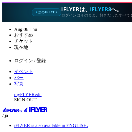
iFLYERは、
iFLYER8
へ。
次のIFLYER
✦
ログインはそのまま、好きだったすべて
Aug
06
Thu
おすすめ
チケット
現在地
ログイン / 登録
イベント
バー
写真
myFLYER
edit
SIGN OUT
/ ja
iFLYER is also available in ENGLISH.