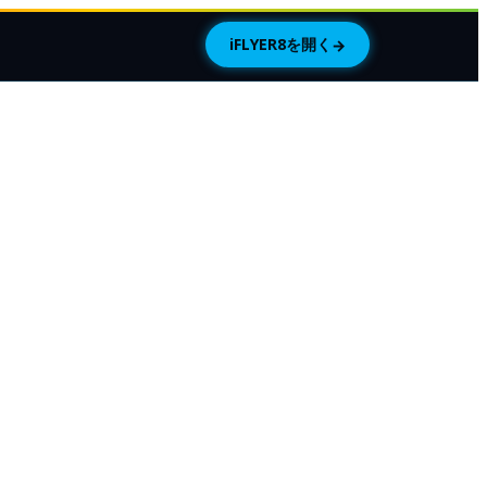
iFLYER8を開く
→