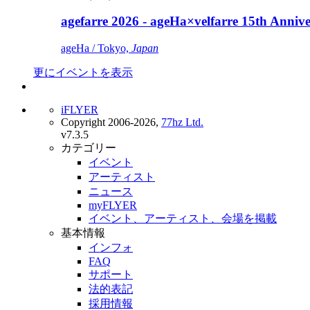
agefarre 2026 - ageHa×velfarre 15th Ann
ageHa / Tokyo,
Japan
更にイベントを表示
iFLYER
Copyright 2006-2026,
77hz Ltd.
v7.3.5
カテゴリー
イベント
アーティスト
ニュース
myFLYER
イベント、アーティスト、会場を掲載
基本情報
インフォ
FAQ
サポート
法的表記
採用情報