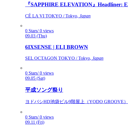
『SAPPHIRE ELEVATION』Headliner: Ely 
CÉ LA VI TOKYO / Tokyo,
Japan
0 Stars/ 0 views
09.03 (Thu)
6IXSENSE | ELI BROWN
SEL OCTAGON TOKYO / Tokyo,
Japan
0 Stars/ 0 views
09.05 (Sat)
平成ソング祭り
ヨドバシHD池袋ビル9階屋上（YODO GROOVE） / 
0 Stars/ 0 views
09.11 (Fri)