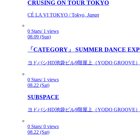
CRUSING ON TOUR TOKYO
CÉ LA VI TOKYO / Tokyo,
Japan
0 Stars/ 1 views
08.09 (Sun)
「CATEGORY」 SUMMER DANCE EXP
ヨドバシHD池袋ビル9階屋上（YODO GROOVE） / 
0 Stars/ 1 views
08.22 (Sat)
SUBSPACE
ヨドバシHD池袋ビル9階屋上（YODO GROOVE） / 
0 Stars/ 0 views
08.22 (Sat)