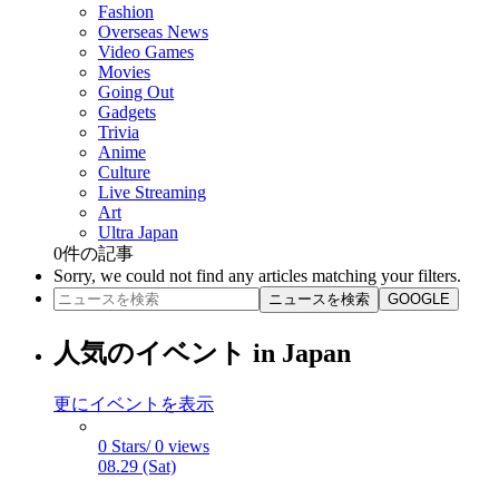
Fashion
Overseas News
Video Games
Movies
Going Out
Gadgets
Trivia
Anime
Culture
Live Streaming
Art
Ultra Japan
0
件の記事
Sorry, we could not find any articles matching your filters.
ニュースを検索
GOOGLE
人気のイベント in Japan
更にイベントを表示
0 Stars/ 0 views
08.29 (Sat)