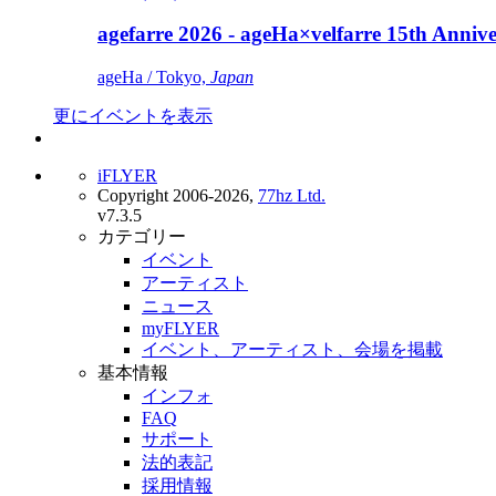
agefarre 2026 - ageHa×velfarre 15th Ann
ageHa / Tokyo,
Japan
更にイベントを表示
iFLYER
Copyright 2006-2026,
77hz Ltd.
v7.3.5
カテゴリー
イベント
アーティスト
ニュース
myFLYER
イベント、アーティスト、会場を掲載
基本情報
インフォ
FAQ
サポート
法的表記
採用情報