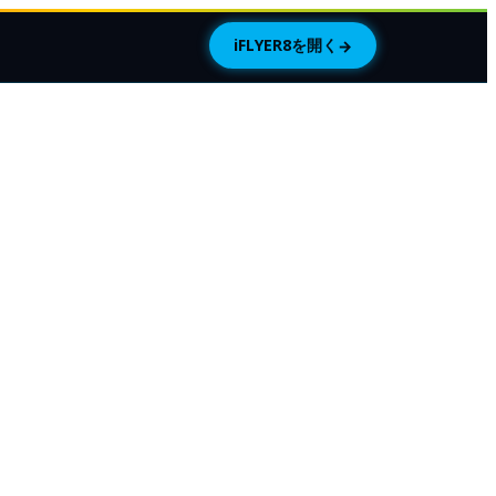
iFLYER8を開く
→