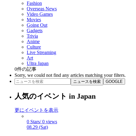
Fashion
Overseas News
Video Games
Movies
Going Out
Gadgets
Trivia
Anime
Culture
Live Streaming
Art
Ultra Japan
0
件の記事
Sorry, we could not find any articles matching your filters.
ニュースを検索
GOOGLE
人気のイベント in Japan
更にイベントを表示
0 Stars/ 0 views
08.29 (Sat)