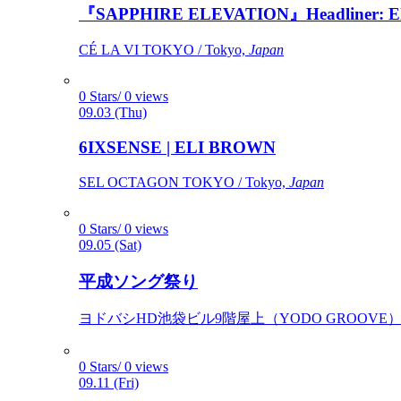
『SAPPHIRE ELEVATION』Headliner: Ely 
CÉ LA VI TOKYO / Tokyo,
Japan
0 Stars/ 0 views
09.03 (Thu)
6IXSENSE | ELI BROWN
SEL OCTAGON TOKYO / Tokyo,
Japan
0 Stars/ 0 views
09.05 (Sat)
平成ソング祭り
ヨドバシHD池袋ビル9階屋上（YODO GROOVE） / 
0 Stars/ 0 views
09.11 (Fri)