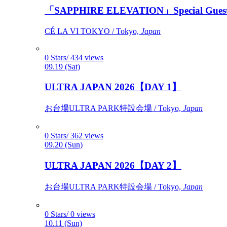
「SAPPHIRE ELEVATION」Special Gues
CÉ LA VI TOKYO / Tokyo,
Japan
0 Stars/ 434 views
09.19 (Sat)
ULTRA JAPAN 2026【DAY 1】
お台場ULTRA PARK特設会場 / Tokyo,
Japan
0 Stars/ 362 views
09.20 (Sun)
ULTRA JAPAN 2026【DAY 2】
お台場ULTRA PARK特設会場 / Tokyo,
Japan
0 Stars/ 0 views
10.11 (Sun)