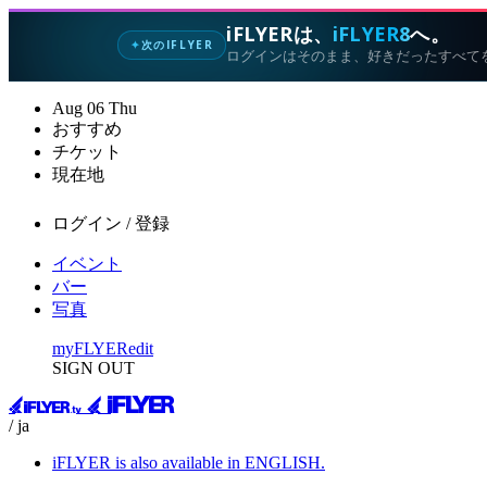
iFLYERは、
iFLYER8
へ。
次のIFLYER
✦
ログインはそのまま、好きだったすべて
Aug
06
Thu
おすすめ
チケット
現在地
ログイン / 登録
イベント
バー
写真
myFLYER
edit
SIGN OUT
/ ja
iFLYER is also available in ENGLISH.