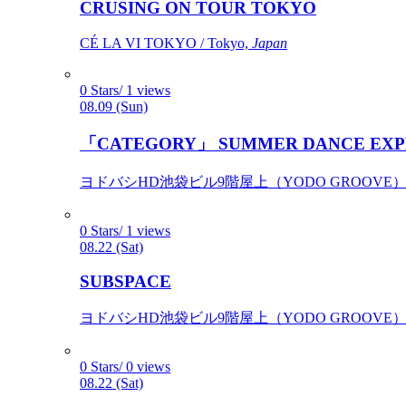
CRUSING ON TOUR TOKYO
CÉ LA VI TOKYO / Tokyo,
Japan
0 Stars/ 1 views
08.09 (Sun)
「CATEGORY」 SUMMER DANCE EXP
ヨドバシHD池袋ビル9階屋上（YODO GROOVE） / 
0 Stars/ 1 views
08.22 (Sat)
SUBSPACE
ヨドバシHD池袋ビル9階屋上（YODO GROOVE） / 
0 Stars/ 0 views
08.22 (Sat)