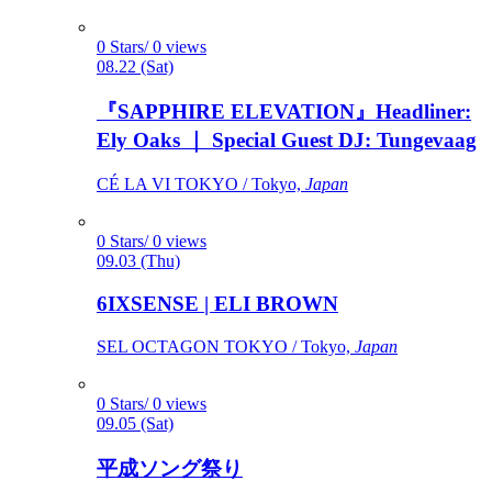
0 Stars/ 0 views
08.22 (Sat)
『SAPPHIRE ELEVATION』Headliner:
Ely Oaks ｜ Special Guest DJ: Tungevaag
CÉ LA VI TOKYO / Tokyo,
Japan
0 Stars/ 0 views
09.03 (Thu)
6IXSENSE | ELI BROWN
SEL OCTAGON TOKYO / Tokyo,
Japan
0 Stars/ 0 views
09.05 (Sat)
平成ソング祭り