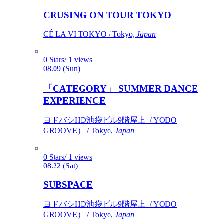
CRUSING ON TOUR TOKYO
CÉ LA VI TOKYO / Tokyo,
Japan
0 Stars/ 1 views
08.09 (Sun)
「CATEGORY」 SUMMER DANCE
EXPERIENCE
ヨドバシHD池袋ビル9階屋上（YODO
GROOVE） / Tokyo,
Japan
0 Stars/ 1 views
08.22 (Sat)
SUBSPACE
ヨドバシHD池袋ビル9階屋上（YODO
GROOVE） / Tokyo,
Japan