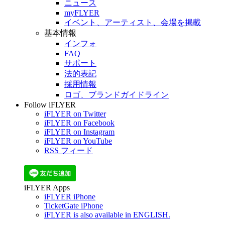
ニュース
myFLYER
イベント、アーティスト、会場を掲載
基本情報
インフォ
FAQ
サポート
法的表記
採用情報
ロゴ、ブランドガイドライン
Follow iFLYER
iFLYER on Twitter
iFLYER on Facebook
iFLYER on Instagram
iFLYER on YouTube
RSS フィード
iFLYER Apps
iFLYER iPhone
TicketGate iPhone
iFLYER is also available in ENGLISH.