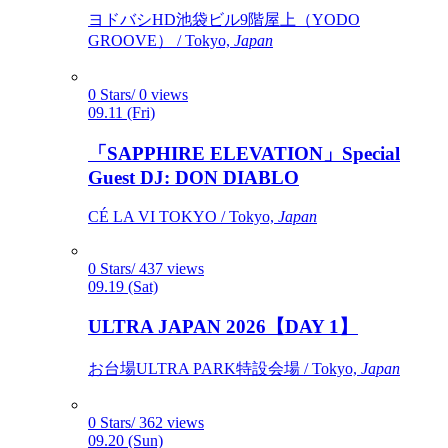
ヨドバシHD池袋ビル9階屋上（YODO
GROOVE） / Tokyo,
Japan
0 Stars/ 0 views
09.11 (Fri)
「SAPPHIRE ELEVATION」Special
Guest DJ: DON DIABLO
CÉ LA VI TOKYO / Tokyo,
Japan
0 Stars/ 437 views
09.19 (Sat)
ULTRA JAPAN 2026【DAY 1】
お台場ULTRA PARK特設会場 / Tokyo,
Japan
0 Stars/ 362 views
09.20 (Sun)