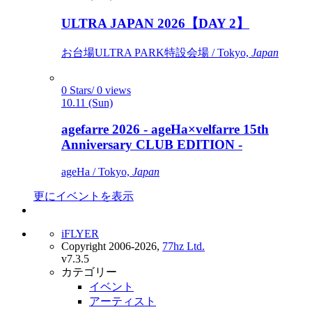
ULTRA JAPAN 2026【DAY 2】
お台場ULTRA PARK特設会場 / Tokyo,
Japan
0 Stars/ 0 views
10.11 (Sun)
agefarre 2026 - ageHa×velfarre 15th
Anniversary CLUB EDITION -
ageHa / Tokyo,
Japan
更にイベントを表示
iFLYER
Copyright 2006-2026,
77hz Ltd.
v7.3.5
カテゴリー
イベント
アーティスト