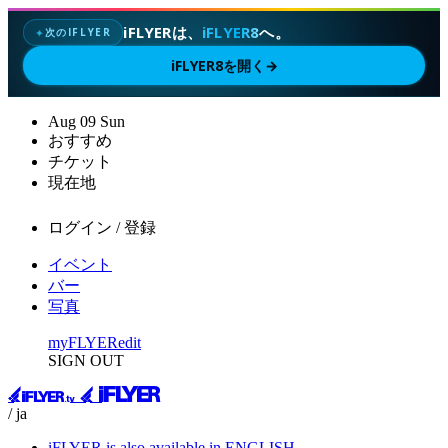
iFLYERは、
iFLYER8
へ。
次のIFLYER
✦
iFLYER8を開く
→
Aug
09
Sun
おすすめ
チケット
現在地
ログイン / 登録
イベント
バー
写真
myFLYER
edit
SIGN OUT
/ ja
iFLYER is also available in ENGLISH.