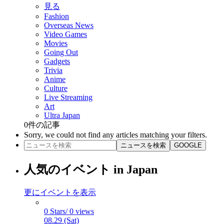
見る
Fashion
Overseas News
Video Games
Movies
Going Out
Gadgets
Trivia
Anime
Culture
Live Streaming
Art
Ultra Japan
0
件の記事
Sorry, we could not find any articles matching your filters.
ニュースを検索
GOOGLE
人気のイベント in Japan
更にイベントを表示
0 Stars/ 0 views
08.29 (Sat)