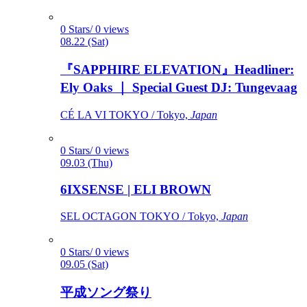
0 Stars/ 0 views
08.22 (Sat)
『SAPPHIRE ELEVATION』Headliner:
Ely Oaks ｜ Special Guest DJ: Tungevaag
CÉ LA VI TOKYO / Tokyo,
Japan
0 Stars/ 0 views
09.03 (Thu)
6IXSENSE | ELI BROWN
SEL OCTAGON TOKYO / Tokyo,
Japan
0 Stars/ 0 views
09.05 (Sat)
平成ソング祭り