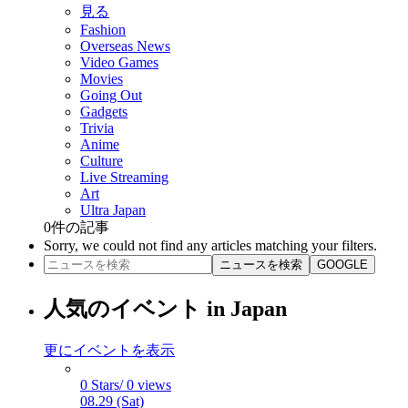
見る
Fashion
Overseas News
Video Games
Movies
Going Out
Gadgets
Trivia
Anime
Culture
Live Streaming
Art
Ultra Japan
0
件の記事
Sorry, we could not find any articles matching your filters.
ニュースを検索
GOOGLE
人気のイベント in Japan
更にイベントを表示
0 Stars/ 0 views
08.29 (Sat)