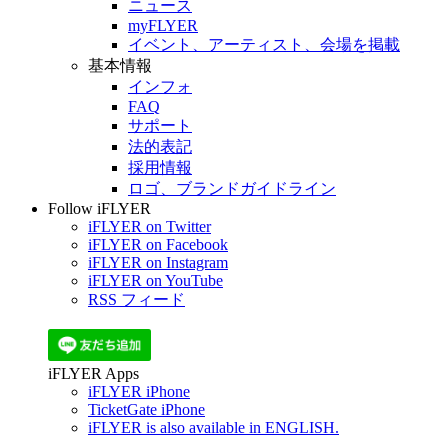
ニュース
myFLYER
イベント、アーティスト、会場を掲載
基本情報
インフォ
FAQ
サポート
法的表記
採用情報
ロゴ、ブランドガイドライン
Follow iFLYER
iFLYER on Twitter
iFLYER on Facebook
iFLYER on Instagram
iFLYER on YouTube
RSS フィード
iFLYER Apps
iFLYER iPhone
TicketGate iPhone
iFLYER is also available in ENGLISH.