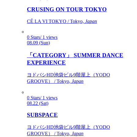
CRUSING ON TOUR TOKYO
CÉ LA VI TOKYO / Tokyo,
Japan
0 Stars/ 1 views
08.09 (Sun)
「CATEGORY」 SUMMER DANCE
EXPERIENCE
ヨドバシHD池袋ビル9階屋上（YODO
GROOVE） / Tokyo,
Japan
0 Stars/ 1 views
08.22 (Sat)
SUBSPACE
ヨドバシHD池袋ビル9階屋上（YODO
GROOVE） / Tokyo,
Japan