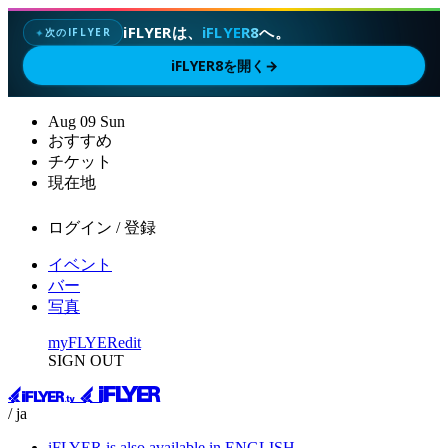
iFLYERは、
iFLYER8
へ。
次のIFLYER
✦
iFLYER8を開く
→
Aug
09
Sun
おすすめ
チケット
現在地
ログイン / 登録
イベント
バー
写真
myFLYER
edit
SIGN OUT
/ ja
iFLYER is also available in ENGLISH.