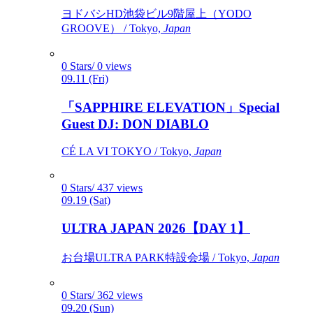
ヨドバシHD池袋ビル9階屋上（YODO
GROOVE） / Tokyo,
Japan
0 Stars/ 0 views
09.11 (Fri)
「SAPPHIRE ELEVATION」Special
Guest DJ: DON DIABLO
CÉ LA VI TOKYO / Tokyo,
Japan
0 Stars/ 437 views
09.19 (Sat)
ULTRA JAPAN 2026【DAY 1】
お台場ULTRA PARK特設会場 / Tokyo,
Japan
0 Stars/ 362 views
09.20 (Sun)