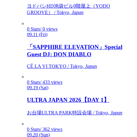
ヨドバシHD池袋ビル9階屋上（YODO
GROOVE） / Tokyo,
Japan
0 Stars/ 0 views
09.11 (Fri)
「SAPPHIRE ELEVATION」Special
Guest DJ: DON DIABLO
CÉ LA VI TOKYO / Tokyo,
Japan
0 Stars/ 433 views
09.19 (Sat)
ULTRA JAPAN 2026【DAY 1】
お台場ULTRA PARK特設会場 / Tokyo,
Japan
0 Stars/ 362 views
09.20 (Sun)