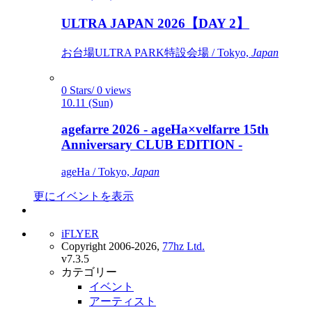
ULTRA JAPAN 2026【DAY 2】
お台場ULTRA PARK特設会場 / Tokyo,
Japan
0 Stars/ 0 views
10.11 (Sun)
agefarre 2026 - ageHa×velfarre 15th
Anniversary CLUB EDITION -
ageHa / Tokyo,
Japan
更にイベントを表示
iFLYER
Copyright 2006-2026,
77hz Ltd.
v7.3.5
カテゴリー
イベント
アーティスト