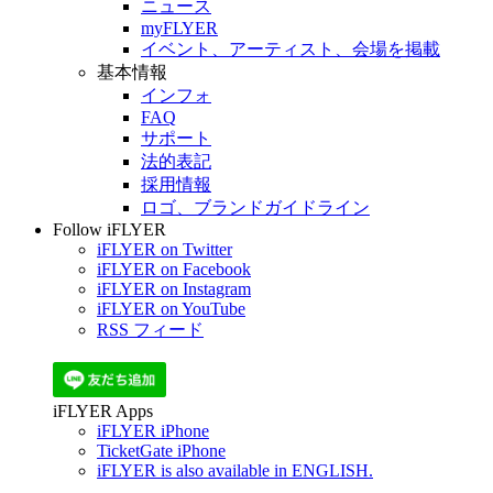
ニュース
myFLYER
イベント、アーティスト、会場を掲載
基本情報
インフォ
FAQ
サポート
法的表記
採用情報
ロゴ、ブランドガイドライン
Follow iFLYER
iFLYER on Twitter
iFLYER on Facebook
iFLYER on Instagram
iFLYER on YouTube
RSS フィード
iFLYER Apps
iFLYER iPhone
TicketGate iPhone
iFLYER is also available in ENGLISH.