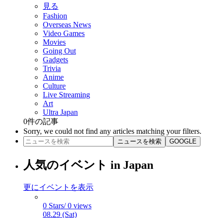
見る
Fashion
Overseas News
Video Games
Movies
Going Out
Gadgets
Trivia
Anime
Culture
Live Streaming
Art
Ultra Japan
0
件の記事
Sorry, we could not find any articles matching your filters.
ニュースを検索
GOOGLE
人気のイベント in Japan
更にイベントを表示
0 Stars/ 0 views
08.29 (Sat)