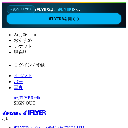
iFLYERは、
iFLYER8
へ。
次のIFLYER
✦
iFLYER8を開く
→
Aug
06
Thu
おすすめ
チケット
現在地
ログイン / 登録
イベント
バー
写真
myFLYER
edit
SIGN OUT
/ ja
iFLYER is also available in ENGLISH.