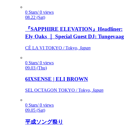
0 Stars/ 0 views
08.22 (Sat)
『SAPPHIRE ELEVATION』Headliner:
Ely Oaks ｜ Special Guest DJ: Tungevaag
CÉ LA VI TOKYO / Tokyo,
Japan
0 Stars/ 0 views
09.03 (Thu)
6IXSENSE | ELI BROWN
SEL OCTAGON TOKYO / Tokyo,
Japan
0 Stars/ 0 views
09.05 (Sat)
平成ソング祭り