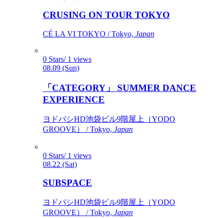
CRUSING ON TOUR TOKYO
CÉ LA VI TOKYO / Tokyo,
Japan
0 Stars/ 1 views
08.09 (Sun)
「CATEGORY」 SUMMER DANCE
EXPERIENCE
ヨドバシHD池袋ビル9階屋上（YODO
GROOVE） / Tokyo,
Japan
0 Stars/ 1 views
08.22 (Sat)
SUBSPACE
ヨドバシHD池袋ビル9階屋上（YODO
GROOVE） / Tokyo,
Japan