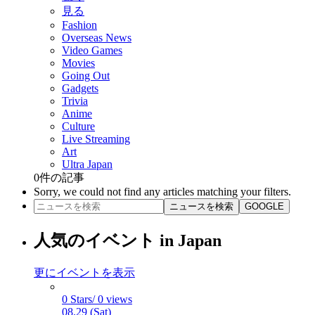
見る
Fashion
Overseas News
Video Games
Movies
Going Out
Gadgets
Trivia
Anime
Culture
Live Streaming
Art
Ultra Japan
0
件の記事
Sorry, we could not find any articles matching your filters.
ニュースを検索
GOOGLE
人気のイベント in Japan
更にイベントを表示
0 Stars/ 0 views
08.29 (Sat)