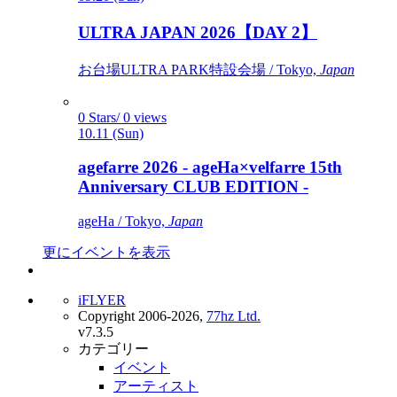
ULTRA JAPAN 2026【DAY 2】
お台場ULTRA PARK特設会場 / Tokyo,
Japan
0 Stars/ 0 views
10.11 (Sun)
agefarre 2026 - ageHa×velfarre 15th
Anniversary CLUB EDITION -
ageHa / Tokyo,
Japan
更にイベントを表示
iFLYER
Copyright 2006-2026,
77hz Ltd.
v7.3.5
カテゴリー
イベント
アーティスト