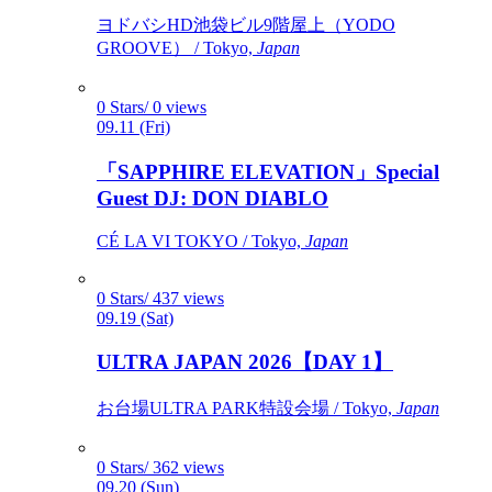
ヨドバシHD池袋ビル9階屋上（YODO
GROOVE） / Tokyo,
Japan
0 Stars/ 0 views
09.11 (Fri)
「SAPPHIRE ELEVATION」Special
Guest DJ: DON DIABLO
CÉ LA VI TOKYO / Tokyo,
Japan
0 Stars/ 437 views
09.19 (Sat)
ULTRA JAPAN 2026【DAY 1】
お台場ULTRA PARK特設会場 / Tokyo,
Japan
0 Stars/ 362 views
09.20 (Sun)