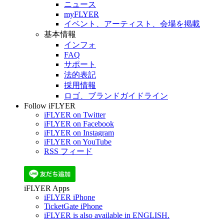
ニュース
myFLYER
イベント、アーティスト、会場を掲載
基本情報
インフォ
FAQ
サポート
法的表記
採用情報
ロゴ、ブランドガイドライン
Follow iFLYER
iFLYER on Twitter
iFLYER on Facebook
iFLYER on Instagram
iFLYER on YouTube
RSS フィード
iFLYER Apps
iFLYER iPhone
TicketGate iPhone
iFLYER is also available in ENGLISH.