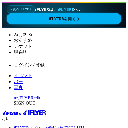
iFLYERは、
iFLYER8
へ。
次のIFLYER
✦
iFLYER8を開く
→
Aug
09
Sun
おすすめ
チケット
現在地
ログイン / 登録
イベント
バー
写真
myFLYER
edit
SIGN OUT
/ ja
iFLYER is also available in ENGLISH.