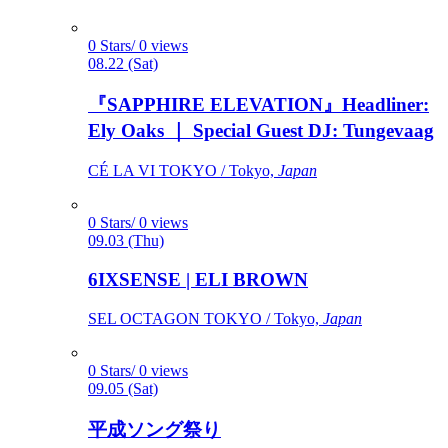
0 Stars/ 0 views
08.22 (Sat)
『SAPPHIRE ELEVATION』Headliner:
Ely Oaks ｜ Special Guest DJ: Tungevaag
CÉ LA VI TOKYO / Tokyo,
Japan
0 Stars/ 0 views
09.03 (Thu)
6IXSENSE | ELI BROWN
SEL OCTAGON TOKYO / Tokyo,
Japan
0 Stars/ 0 views
09.05 (Sat)
平成ソング祭り