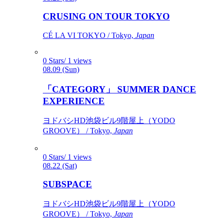
CRUSING ON TOUR TOKYO
CÉ LA VI TOKYO / Tokyo,
Japan
0 Stars/ 1 views
08.09 (Sun)
「CATEGORY」 SUMMER DANCE
EXPERIENCE
ヨドバシHD池袋ビル9階屋上（YODO
GROOVE） / Tokyo,
Japan
0 Stars/ 1 views
08.22 (Sat)
SUBSPACE
ヨドバシHD池袋ビル9階屋上（YODO
GROOVE） / Tokyo,
Japan