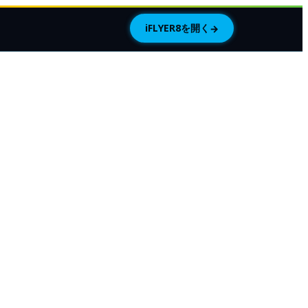
iFLYER8を開く
→