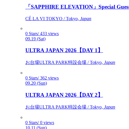
「SAPPHIRE ELEVATION」Special Gues
CÉ LA VI TOKYO / Tokyo,
Japan
0 Stars/ 433 views
09.19 (Sat)
ULTRA JAPAN 2026【DAY 1】
お台場ULTRA PARK特設会場 / Tokyo,
Japan
0 Stars/ 362 views
09.20 (Sun)
ULTRA JAPAN 2026【DAY 2】
お台場ULTRA PARK特設会場 / Tokyo,
Japan
0 Stars/ 0 views
10.11 (Sun)