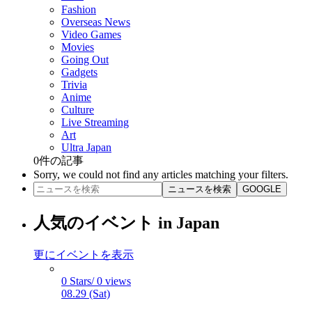
Fashion
Overseas News
Video Games
Movies
Going Out
Gadgets
Trivia
Anime
Culture
Live Streaming
Art
Ultra Japan
0
件の記事
Sorry, we could not find any articles matching your filters.
ニュースを検索
GOOGLE
人気のイベント in Japan
更にイベントを表示
0 Stars/ 0 views
08.29 (Sat)