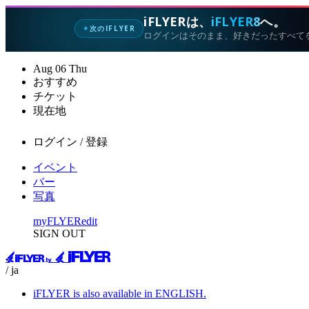
iFLYERは、
iFLYER8
へ。
次のIFLYER
✦
ログインはそのまま、好きだったすべて
Aug
06
Thu
おすすめ
チケット
現在地
ログイン / 登録
イベント
バー
写真
myFLYER
edit
SIGN OUT
/ ja
iFLYER is also available in ENGLISH.