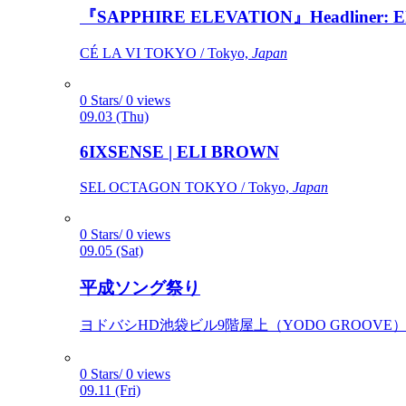
『SAPPHIRE ELEVATION』Headliner: Ely 
CÉ LA VI TOKYO / Tokyo,
Japan
0 Stars/ 0 views
09.03 (Thu)
6IXSENSE | ELI BROWN
SEL OCTAGON TOKYO / Tokyo,
Japan
0 Stars/ 0 views
09.05 (Sat)
平成ソング祭り
ヨドバシHD池袋ビル9階屋上（YODO GROOVE） / 
0 Stars/ 0 views
09.11 (Fri)