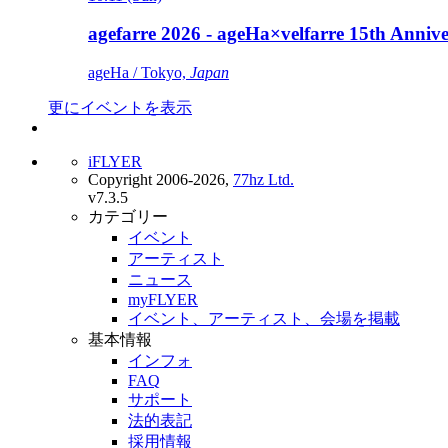
agefarre 2026 - ageHa×velfarre 15th Ann
ageHa / Tokyo,
Japan
更にイベントを表示
iFLYER
Copyright 2006-2026,
77hz Ltd.
v7.3.5
カテゴリー
イベント
アーティスト
ニュース
myFLYER
イベント、アーティスト、会場を掲載
基本情報
インフォ
FAQ
サポート
法的表記
採用情報