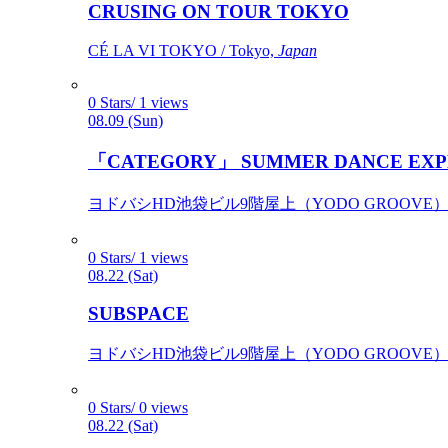
CRUSING ON TOUR TOKYO
CÉ LA VI TOKYO / Tokyo,
Japan
0 Stars/ 1 views
08.09 (Sun)
「CATEGORY」 SUMMER DANCE EXP
ヨドバシHD池袋ビル9階屋上（YODO GROOVE） / 
0 Stars/ 1 views
08.22 (Sat)
SUBSPACE
ヨドバシHD池袋ビル9階屋上（YODO GROOVE） / 
0 Stars/ 0 views
08.22 (Sat)