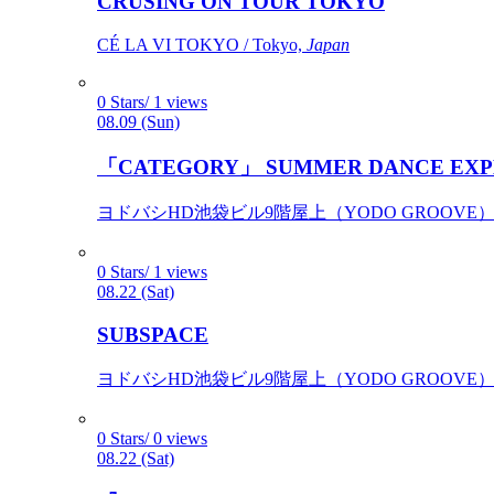
CRUSING ON TOUR TOKYO
CÉ LA VI TOKYO / Tokyo,
Japan
0 Stars/ 1 views
08.09 (Sun)
「CATEGORY」 SUMMER DANCE EXP
ヨドバシHD池袋ビル9階屋上（YODO GROOVE） / 
0 Stars/ 1 views
08.22 (Sat)
SUBSPACE
ヨドバシHD池袋ビル9階屋上（YODO GROOVE） / 
0 Stars/ 0 views
08.22 (Sat)