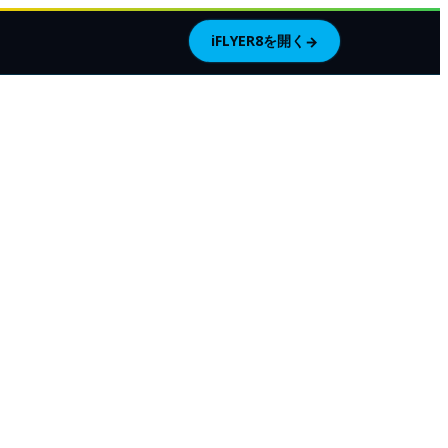
iFLYER8を開く
→