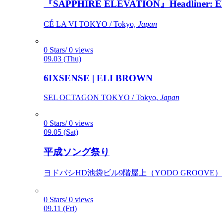
『SAPPHIRE ELEVATION』Headliner: Ely 
CÉ LA VI TOKYO / Tokyo,
Japan
0 Stars/ 0 views
09.03 (Thu)
6IXSENSE | ELI BROWN
SEL OCTAGON TOKYO / Tokyo,
Japan
0 Stars/ 0 views
09.05 (Sat)
平成ソング祭り
ヨドバシHD池袋ビル9階屋上（YODO GROOVE） / 
0 Stars/ 0 views
09.11 (Fri)