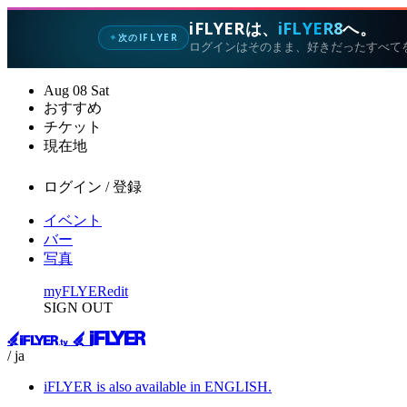
iFLYERは、
iFLYER8
へ。
次のIFLYER
✦
ログインはそのまま、好きだったすべて
Aug
08
Sat
おすすめ
チケット
現在地
ログイン / 登録
イベント
バー
写真
myFLYER
edit
SIGN OUT
/ ja
iFLYER is also available in ENGLISH.