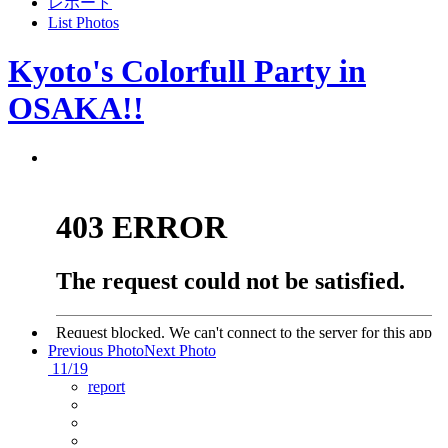
レポート
List Photos
Kyoto's Colorfull Party in
OSAKA!!
Previous Photo
Next Photo
11/19
report