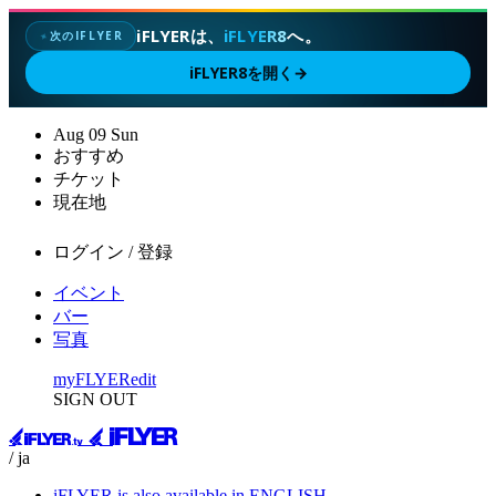
iFLYERは、
iFLYER8
へ。
次のIFLYER
✦
iFLYER8を開く
→
Aug
09
Sun
おすすめ
チケット
現在地
ログイン / 登録
イベント
バー
写真
myFLYER
edit
SIGN OUT
/ ja
iFLYER is also available in ENGLISH.