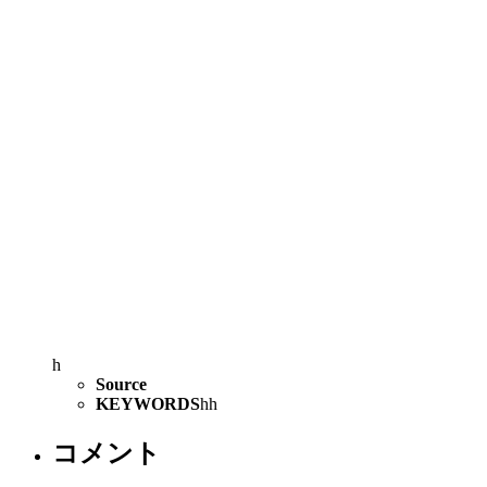
h
Source
KEYWORDS
h
h
コメント