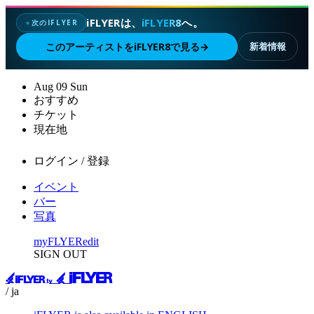
iFLYERは、
iFLYER8
へ。
次のIFLYER
✦
このアーティストをiFLYER8で見る
→
新着情報
Aug
09
Sun
おすすめ
チケット
現在地
ログイン / 登録
イベント
バー
写真
myFLYER
edit
SIGN OUT
/ ja