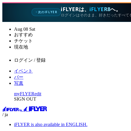
iFLYERは、
iFLYER8
へ。
次のIFLYER
✦
ログインはそのまま、好きだったすべて
Aug
08
Sat
おすすめ
チケット
現在地
ログイン / 登録
イベント
バー
写真
myFLYER
edit
SIGN OUT
/ ja
iFLYER is also available in ENGLISH.