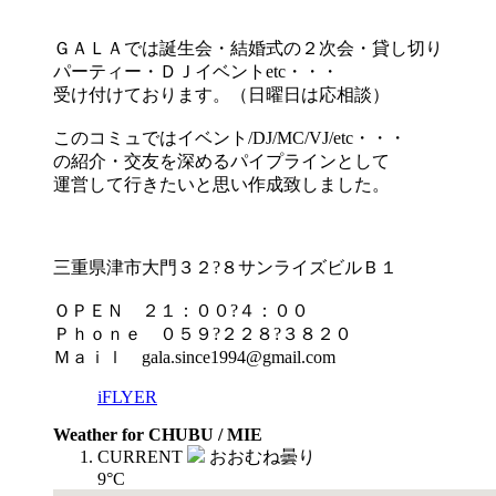
ＧＡＬＡでは誕生会・結婚式の２次会・貸し切り
パーティー・ＤＪイベントetc・・・
受け付けております。（日曜日は応相談）
このコミュではイベント/DJ/MC/VJ/etc・・・
の紹介・交友を深めるパイプラインとして
運営して行きたいと思い作成致しました。
三重県津市大門３２?８サンライズビルＢ１
ＯＰＥＮ ２１：００?４：００
Ｐｈｏｎｅ ０５９?２２８?３８２０
Ｍａｉｌ gala.since1994@gmail.com
iFLYER
Weather for CHUBU / MIE
CURRENT
おおむね曇り
9°C