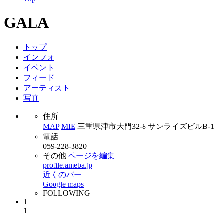
GALA
トップ
インフォ
イベント
フィード
アーティスト
写真
住所
MAP
MIE
三重県津市大門32-8 サンライズビルB-1
電話
059-228-3820
その他
ページを編集
profile.ameba.jp
近くのバー
Google maps
FOLLOWING
1
1