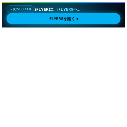
iFLYERは、
iFLYER8
へ。
次のIFLYER
✦
iFLYER8を開く
→