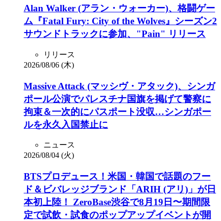
Alan Walker (アラン・ウォーカー)、格闘ゲー
ム『Fatal Fury: City of the Wolves』シーズン2
サウンドトラックに参加、"Pain" リリース
リリース
2026/08/06 (木)
Massive Attack (マッシヴ・アタック)、シンガ
ポール公演でパレスチナ国旗を掲げて警察に
拘束＆一次的にパスポート没収…シンガポー
ルを永久入国禁止に
ニュース
2026/08/04 (火)
BTSプロデュース！米国・韓国で話題のフー
ド＆ビバレッジブランド「ARIH (アリ)」が日
本初上陸！ ZeroBase渋谷で8月19日〜期間限
定で試飲・試食のポップアップイベントが開