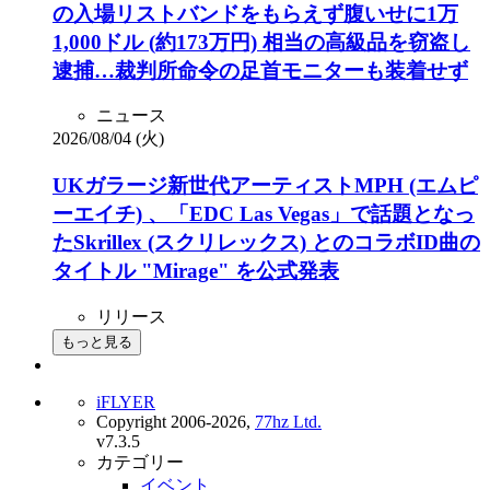
の入場リストバンドをもらえず腹いせに1万
1,000ドル (約173万円) 相当の高級品を窃盗し
逮捕…裁判所命令の足首モニターも装着せず
ニュース
2026/08/04 (火)
UKガラージ新世代アーティストMPH (エムピ
ーエイチ) 、「EDC Las Vegas」で話題となっ
たSkrillex (スクリレックス) とのコラボID曲の
タイトル "Mirage" を公式発表
リリース
もっと見る
iFLYER
Copyright 2006-2026,
77hz Ltd.
v7.3.5
カテゴリー
イベント