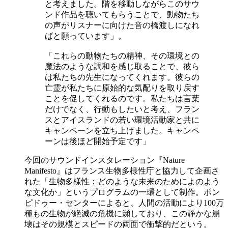
と考えました。階を移動しながらこのサウ
ンド作品を聴いてもらうことで、動物たち
の声がリスナーに向けた音の橋渡しになれ
ばと願っています」。
「これらの動物たちの精神、その環境との
魔法のような調和を感じ取ることで、彼ら
は私たちの先生になってくれます。彼らの
亡霊が私たちに原始的な気配りを取り戻す
ことを促してくれるのです。私たちは言葉
だけでなく、行動もしたいと考え、フラン
スとアイスランドの若い環境活動家と共に
キャンペーンを立ち上げました。キャンペ
ーンは後ほど開始予定です」
今回のサウンドインスタレーション『Nature
Manifesto』はフランス生物多様性庁と協力して企画さ
れた「生物多様性：どのような未来のためによのよう
な文化か」というプログラムの一環として制作。ポン
ピドゥー・センターによると、人間の活動により100万
種もの生物が絶滅の危機に瀕しており、この静かな崩
壊はその規模とスピードの両面で衝撃的だという。