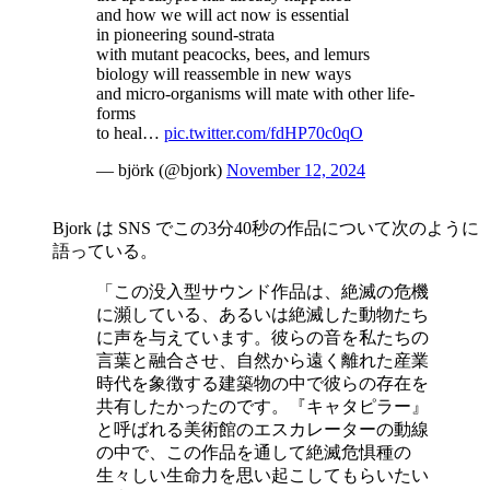
and how we will act now is essential
in pioneering sound-strata
with mutant peacocks, bees, and lemurs
biology will reassemble in new ways
and micro-organisms will mate with other life-
forms
to heal…
pic.twitter.com/fdHP70c0qO
— björk (@bjork)
November 12, 2024
Bjork は SNS でこの3分40秒の作品について次のように
語っている。
「この没入型サウンド作品は、絶滅の危機
に瀕している、あるいは絶滅した動物たち
に声を与えています。彼らの音を私たちの
言葉と融合させ、自然から遠く離れた産業
時代を象徴する建築物の中で彼らの存在を
共有したかったのです。『キャタピラー』
と呼ばれる美術館のエスカレーターの動線
の中で、この作品を通して絶滅危惧種の
生々しい生命力を思い起こしてもらいたい