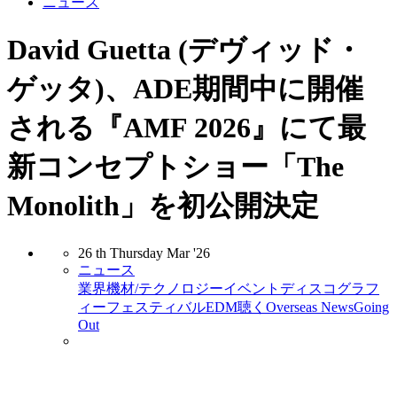
ニュース
David Guetta (デヴィッド・
ゲッタ)、ADE期間中に開催
される『AMF 2026』にて最
新コンセプトショー「The
Monolith」を初公開決定
26
th
Thursday
Mar
'26
ニュース
業界
機材/テクノロジー
イベント
ディスコグラフ
ィー
フェスティバル
EDM
聴く
Overseas News
Going
Out