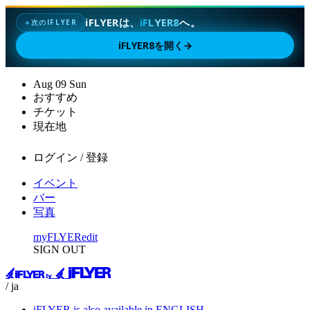
iFLYERは、
iFLYER8
へ。
次のIFLYER
✦
iFLYER8を開く
→
Aug
09
Sun
おすすめ
チケット
現在地
ログイン / 登録
イベント
バー
写真
myFLYER
edit
SIGN OUT
/ ja
iFLYER is also available in ENGLISH.