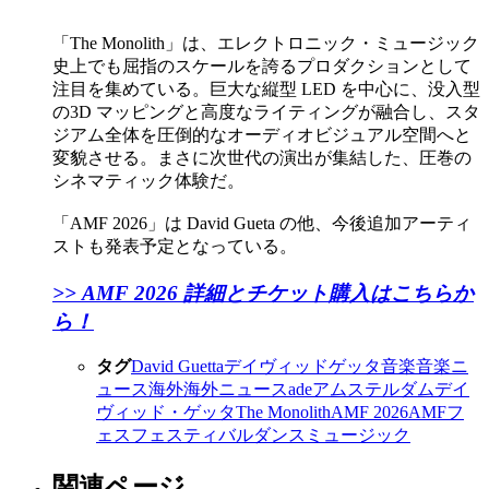
「The Monolith」は、エレクトロニック・ミュージック
史上でも屈指のスケールを誇るプロダクションとして
注目を集めている。巨大な縦型 LED を中心に、没入型
の3D マッピングと高度なライティングが融合し、スタ
ジアム全体を圧倒的なオーディオビジュアル空間へと
変貌させる。まさに次世代の演出が集結した、圧巻の
シネマティック体験だ。
「AMF 2026」は David Gueta の他、今後追加アーティ
ストも発表予定となっている。
>> ​AMF 2026 詳細とチケット購入はこちらか
ら！
タグ
David Guetta
デイヴィッドゲッタ
音楽
音楽ニ
ュース
海外
海外ニュース
ade
アムステルダム
デイ
ヴィッド・ゲッタ
The Monolith
AMF 2026
AMF
フ
ェス
フェスティバル
ダンスミュージック
関連ページ