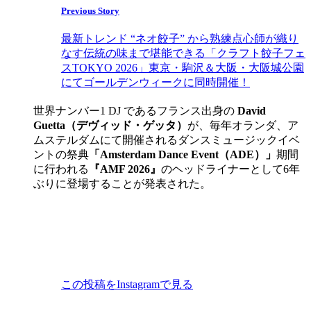
Previous Story
最新トレンド “ネオ餃子” から熟練点心師が織り
なす伝統の味まで堪能できる「クラフト餃子フェ
スTOKYO 2026」東京・駒沢＆大阪・大阪城公園
にてゴールデンウィークに同時開催！
世界ナンバー1 DJ であるフランス出身の
David
Guetta（デヴィッド・ゲッタ）
が、毎年オランダ、ア
ムステルダムにて開催されるダンスミュージックイベ
ントの祭典
「Amsterdam Dance Event（ADE）」
期間
に行われる
『AMF 2026』
のヘッドライナーとして6年
ぶりに登場することが発表された。
この投稿をInstagramで見る