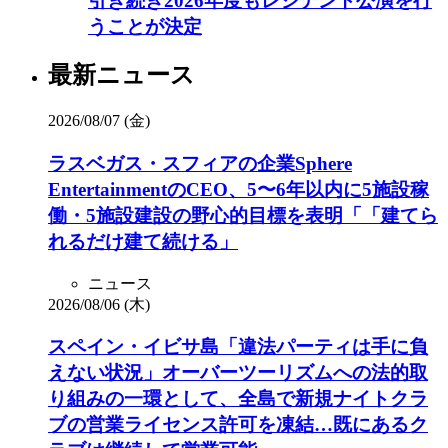
引き続き2026年度もレジデント公演を行
うことが決定
最新ニュース
2026/08/07 (金)
ラスベガス・スフィアの企業Sphere
EntertainmentのCEO、5〜6年以内に5施設稼
働・5施設建設の野心的目標を表明「「建てら
れるだけ建て続ける」
ニュース
2026/08/06 (木)
スペイン・イビサ島「違法パーティは手に負
えない状況」オーバーツーリズムへの法的取
り組みの一環として、全島で新規ナイトクラ
ブの営業ライセンス許可を凍結…既にあるク