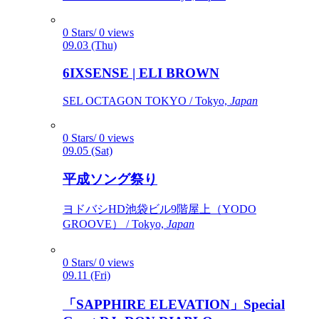
0 Stars/ 0 views
09.03 (Thu)
6IXSENSE | ELI BROWN
SEL OCTAGON TOKYO / Tokyo,
Japan
0 Stars/ 0 views
09.05 (Sat)
平成ソング祭り
ヨドバシHD池袋ビル9階屋上（YODO
GROOVE） / Tokyo,
Japan
0 Stars/ 0 views
09.11 (Fri)
「SAPPHIRE ELEVATION」Special