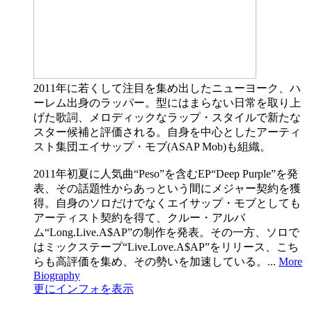
2011年に若くして注目を集め出したニューヨーク、ハ
ーレム出身のラッパー。型にはまらない日常を取り上
げた歌詞、メロディックなラップ・スタイルで新たな
スター候補と評価される。自身を中心としたアーティ
スト集団エイサップ・モブ(ASAP Mob)も組織。
2011年初夏に人気曲“Peso”を含むEP“Deep Purple”を発
表、その話題性からあっという間にメジャー契約を獲
得。自身のソロだけでなくエイサップ・モブとしても
アーティスト契約を得て、クルー・アルバ
ム“Long.Live.A$AP”の制作を発表。その一方、ソロで
はミックステープ“Live.Love.A$AP”をリリース、こち
らも高評価を集め、その勢いを加速している。...
More
Biography
更にインフォを表示