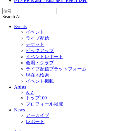
iFLYER is also available in ENGLISH.
Search All
Events
イベント
ライブ配信
チケット
ピックアップ
イベントレポート
会場・クラブ
ライブ配信プラットフォーム
現在地検索
イベント掲載
Artists
A-Z
トップ100
プロフィール掲載
News
アーカイブ
レポート