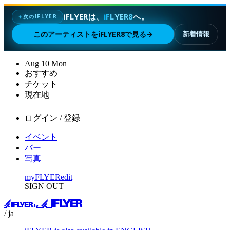
iFLYERは、
iFLYER8
へ。
次のIFLYER
✦
このアーティストをiFLYER8で見る
→
新着情報
Aug
10
Mon
おすすめ
チケット
現在地
ログイン / 登録
イベント
バー
写真
myFLYER
edit
SIGN OUT
/ ja