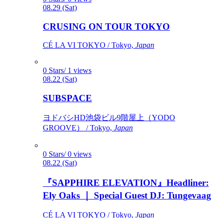
08.29 (Sat)
CRUSING ON TOUR TOKYO
CÉ LA VI TOKYO / Tokyo,
Japan
0 Stars/ 1 views
08.22 (Sat)
SUBSPACE
ヨドバシHD池袋ビル9階屋上（YODO
GROOVE） / Tokyo,
Japan
0 Stars/ 0 views
08.22 (Sat)
『SAPPHIRE ELEVATION』Headliner:
Ely Oaks ｜ Special Guest DJ: Tungevaag
CÉ LA VI TOKYO / Tokyo,
Japan