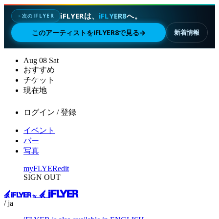
iFLYERは、
iFLYER8
へ。
次のIFLYER
✦
このアーティストをiFLYER8で見る
→
新着情報
Aug
08
Sat
おすすめ
チケット
現在地
ログイン / 登録
イベント
バー
写真
myFLYER
edit
SIGN OUT
/ ja