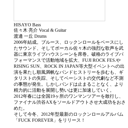
HISAYO Bass
佐々木 亮介 Vocal & Guitar
渡邊 一丘 Drums
2006年結成。ブルース、ロックンロールをベースにし
たサウンド、そしてボーカル佐々木の強烈な歌声を武
器に東京ライブハウスシーンを席巻。破格のライブパ
フォーマンスで活動地域を拡大、FUJI ROCK FES.や
RISING SUN、ROCK IN JAPAN等大型イベントへの出
演を果たし順風満帆なバンドヒストリーを歩むも、ギ
タリストの失踪、そしてベーシストの交代劇など不測
の事態が発生。しかしバンドは止まることなく、より
精力的に活動を展開し勢いは更に加速していく。
2012年春には全国19ヶ所のワンマンツアーを敢行し、
ファイナル渋谷AXをソールドアウトさせ大成功をおさ
めた。
そして今冬、2012年型最新のロックンロールアルバム
「FUCK FOREVER」をリリース！