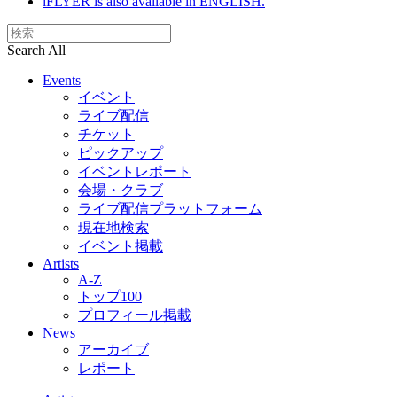
iFLYER is also available in ENGLISH.
Search All
Events
イベント
ライブ配信
チケット
ピックアップ
イベントレポート
会場・クラブ
ライブ配信プラットフォーム
現在地検索
イベント掲載
Artists
A-Z
トップ100
プロフィール掲載
News
アーカイブ
レポート