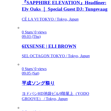
『SAPPHIRE ELEVATION』Headliner:
Ely Oaks ｜ Special Guest DJ: Tungevaag
CÉ LA VI TOKYO / Tokyo,
Japan
0 Stars/ 0 views
09.03 (Thu)
6IXSENSE | ELI BROWN
SEL OCTAGON TOKYO / Tokyo,
Japan
0 Stars/ 0 views
09.05 (Sat)
平成ソング祭り
ヨドバシHD池袋ビル9階屋上（YODO
GROOVE） / Tokyo,
Japan