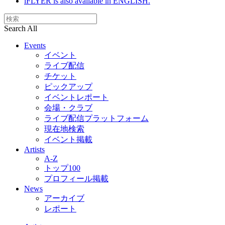
iFLYER is also available in ENGLISH.
Search All
Events
イベント
ライブ配信
チケット
ピックアップ
イベントレポート
会場・クラブ
ライブ配信プラットフォーム
現在地検索
イベント掲載
Artists
A-Z
トップ100
プロフィール掲載
News
アーカイブ
レポート