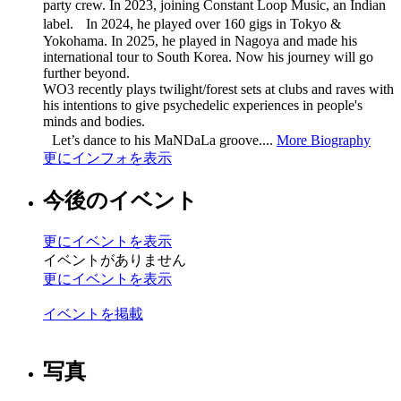
party crew. In 2023, joining Constant Loop Music, an Indian
label. In 2024, he played over 160 gigs in Tokyo &
Yokohama. In 2025, he played in Nagoya and made his
international tour to South Korea. Now his journey will go
further beyond.
WO3 recently plays twilight/forest sets at clubs and raves with
his intentions to give psychedelic experiences in people's
minds and bodies.
Let’s dance to his MaNDaLa groove....
More Biography
更にインフォを表示
今後のイベント
更にイベントを表示
イベントがありません
更にイベントを表示
イベントを掲載
写真