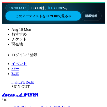
iFLYERは、
iFLYER8
へ。
次のIFLYER
✦
このアーティストをiFLYER8で見る
→
新着情報
Aug
10
Mon
おすすめ
チケット
現在地
ログイン / 登録
イベント
バー
写真
myFLYER
edit
SIGN OUT
/ ja