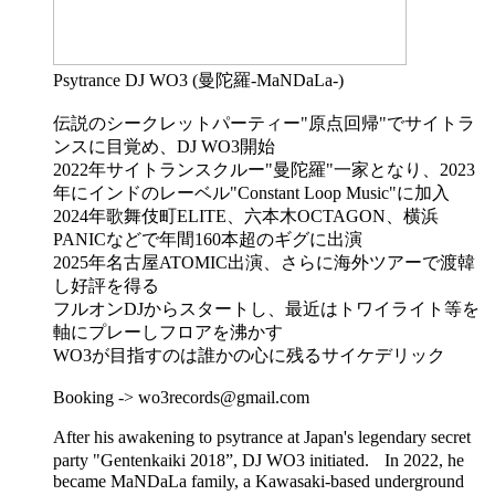
Psytrance DJ WO3 (曼陀羅-MaNDaLa-)
伝説のシークレットパーティー"原点回帰"でサイトラ
ンスに目覚め、DJ WO3開始
2022年サイトランスクルー"曼陀羅"一家となり、2023
年にインドのレーベル"Constant Loop Music"に加入
2024年歌舞伎町ELITE、六本木OCTAGON、横浜
PANICなどで年間160本超のギグに出演
2025年名古屋ATOMIC出演、さらに海外ツアーで渡韓
し好評を得る
フルオンDJからスタートし、最近はトワイライト等を
軸にプレーしフロアを沸かす
WO3が目指すのは誰かの心に残るサイケデリック
Booking -> wo3records@gmail.com
After his awakening to psytrance at Japan's legendary secret
party "Gentenkaiki 2018”, DJ WO3 initiated. In 2022, he
became MaNDaLa family, a Kawasaki-based underground