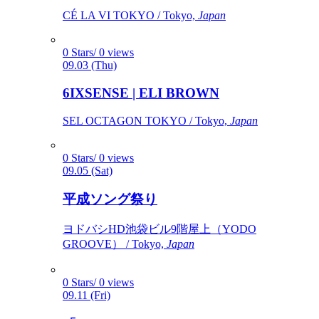
CÉ LA VI TOKYO / Tokyo,
Japan
0 Stars/ 0 views
09.03 (Thu)
6IXSENSE | ELI BROWN
SEL OCTAGON TOKYO / Tokyo,
Japan
0 Stars/ 0 views
09.05 (Sat)
平成ソング祭り
ヨドバシHD池袋ビル9階屋上（YODO
GROOVE） / Tokyo,
Japan
0 Stars/ 0 views
09.11 (Fri)