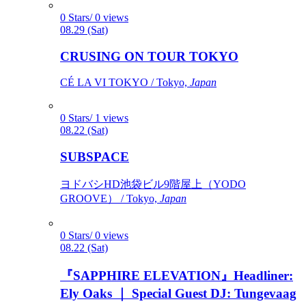
0 Stars/ 0 views
08.29 (Sat)
CRUSING ON TOUR TOKYO
CÉ LA VI TOKYO / Tokyo,
Japan
0 Stars/ 1 views
08.22 (Sat)
SUBSPACE
ヨドバシHD池袋ビル9階屋上（YODO
GROOVE） / Tokyo,
Japan
0 Stars/ 0 views
08.22 (Sat)
『SAPPHIRE ELEVATION』Headliner:
Ely Oaks ｜ Special Guest DJ: Tungevaag