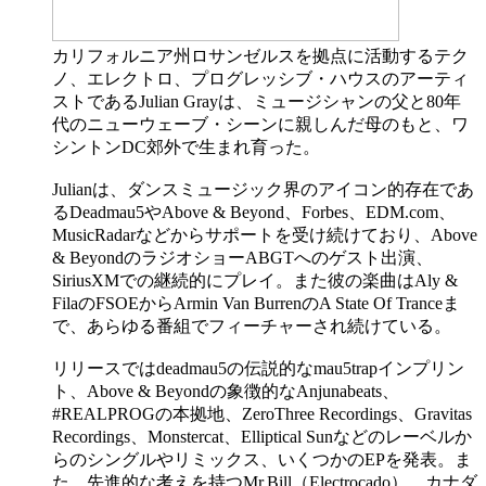
カリフォルニア州ロサンゼルスを拠点に活動するテク
ノ、エレクトロ、プログレッシブ・ハウスのアーティ
ストであるJulian Grayは、ミュージシャンの父と80年
代のニューウェーブ・シーンに親しんだ母のもと、ワ
シントンDC郊外で生まれ育った。
Julianは、ダンスミュージック界のアイコン的存在であ
るDeadmau5やAbove & Beyond、Forbes、EDM.com、
MusicRadarなどからサポートを受け続けており、Above
& BeyondのラジオショーABGTへのゲスト出演、
SiriusXMでの継続的にプレイ。また彼の楽曲はAly &
FilaのFSOEからArmin Van BurrenのA State Of Tranceま
で、あらゆる番組でフィーチャーされ続けている。
リリースではdeadmau5の伝説的なmau5trapインプリン
ト、Above & Beyondの象徴的なAnjunabeats、
#REALPROGの本拠地、ZeroThree Recordings、Gravitas
Recordings、Monstercat、Elliptical Sunなどのレーベルか
らのシングルやリミックス、いくつかのEPを発表。ま
た、先進的な考えを持つMr.Bill（Electrocado）、カナダ