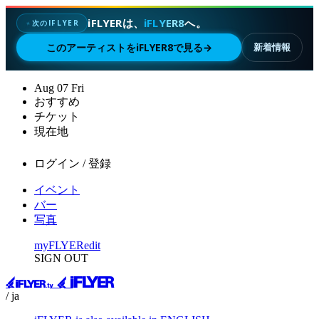
iFLYERは、
iFLYER8
へ。
次のIFLYER
✦
このアーティストをiFLYER8で見る
→
新着情報
Aug
07
Fri
おすすめ
チケット
現在地
ログイン / 登録
イベント
バー
写真
myFLYER
edit
SIGN OUT
/ ja