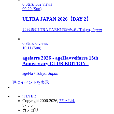
0 Stars/ 362 views
09.20 (Sun)
ULTRA JAPAN 2026【DAY 2】
お台場ULTRA PARK特設会場 / Tokyo,
Japan
0 Stars/ 0 views
10.11 (Sun)
agefarre 2026 - ageHa×velfarre 15th
Anniversary CLUB EDITION -
ageHa / Tokyo,
Japan
更にイベントを表示
iFLYER
Copyright 2006-2026,
77hz Ltd.
v7.3.5
カテゴリー