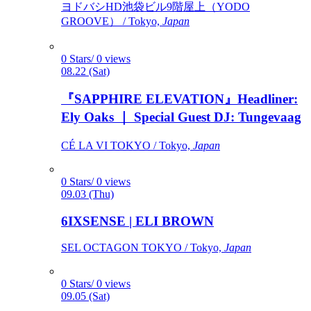
ヨドバシHD池袋ビル9階屋上（YODO
GROOVE） / Tokyo,
Japan
0 Stars/ 0 views
08.22 (Sat)
『SAPPHIRE ELEVATION』Headliner:
Ely Oaks ｜ Special Guest DJ: Tungevaag
CÉ LA VI TOKYO / Tokyo,
Japan
0 Stars/ 0 views
09.03 (Thu)
6IXSENSE | ELI BROWN
SEL OCTAGON TOKYO / Tokyo,
Japan
0 Stars/ 0 views
09.05 (Sat)