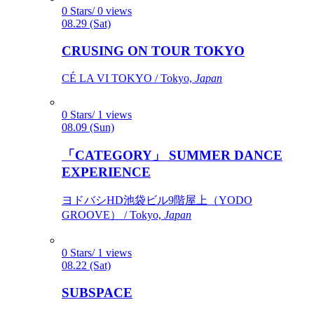
0 Stars/ 0 views
08.29 (Sat)
CRUSING ON TOUR TOKYO
CÉ LA VI TOKYO / Tokyo,
Japan
0 Stars/ 1 views
08.09 (Sun)
「CATEGORY」 SUMMER DANCE
EXPERIENCE
ヨドバシHD池袋ビル9階屋上（YODO
GROOVE） / Tokyo,
Japan
0 Stars/ 1 views
08.22 (Sat)
SUBSPACE