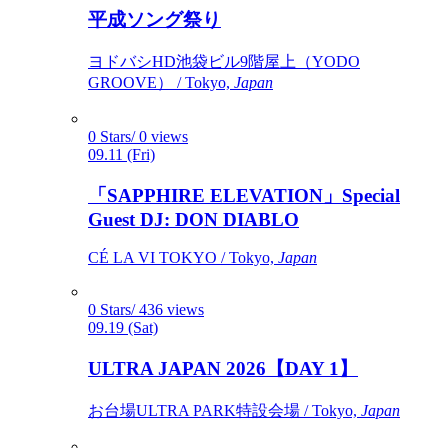
平成ソング祭り
ヨドバシHD池袋ビル9階屋上（YODO
GROOVE） / Tokyo,
Japan
0 Stars/ 0 views
09.11 (Fri)
「SAPPHIRE ELEVATION」Special
Guest DJ: DON DIABLO
CÉ LA VI TOKYO / Tokyo,
Japan
0 Stars/ 436 views
09.19 (Sat)
ULTRA JAPAN 2026【DAY 1】
お台場ULTRA PARK特設会場 / Tokyo,
Japan