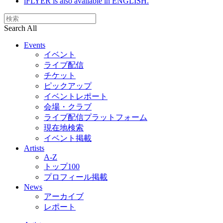
iFLYER is also available in ENGLISH.
Search All
Events
イベント
ライブ配信
チケット
ピックアップ
イベントレポート
会場・クラブ
ライブ配信プラットフォーム
現在地検索
イベント掲載
Artists
A-Z
トップ100
プロフィール掲載
News
アーカイブ
レポート