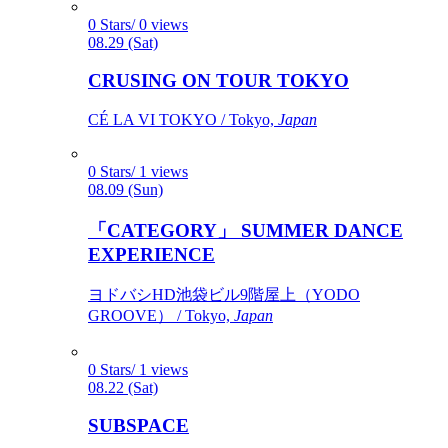
0 Stars/ 0 views
08.29 (Sat)
CRUSING ON TOUR TOKYO
CÉ LA VI TOKYO / Tokyo,
Japan
0 Stars/ 1 views
08.09 (Sun)
「CATEGORY」 SUMMER DANCE
EXPERIENCE
ヨドバシHD池袋ビル9階屋上（YODO
GROOVE） / Tokyo,
Japan
0 Stars/ 1 views
08.22 (Sat)
SUBSPACE