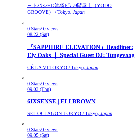
ヨドバシHD池袋ビル9階屋上（YODO
GROOVE） / Tokyo,
Japan
0 Stars/ 0 views
08.22 (Sat)
『SAPPHIRE ELEVATION』Headliner:
Ely Oaks ｜ Special Guest DJ: Tungevaag
CÉ LA VI TOKYO / Tokyo,
Japan
0 Stars/ 0 views
09.03 (Thu)
6IXSENSE | ELI BROWN
SEL OCTAGON TOKYO / Tokyo,
Japan
0 Stars/ 0 views
09.05 (Sat)