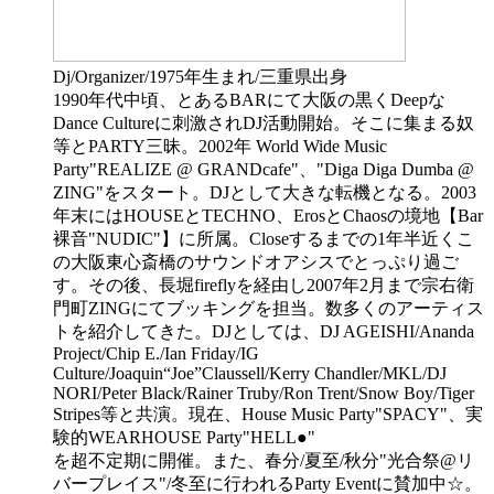
Dj/Organizer/1975年生まれ/三重県出身
1990年代中頃、とあるBARにて大阪の黒くDeepな
Dance Cultureに刺激されDJ活動開始。そこに集まる奴
等とPARTY三昧。2002年 World Wide Music
Party"REALIZE @ GRANDcafe"、"Diga Diga Dumba @
ZING"をスタート。DJとして大きな転機となる。2003
年末にはHOUSEとTECHNO、ErosとChaosの境地【Bar
裸音"NUDIC"】に所属。Closeするまでの1年半近くこ
の大阪東心斎橋のサウンドオアシスでとっぷり過ご
す。その後、長堀fireflyを経由し2007年2月まで宗右衛
門町ZINGにてブッキングを担当。数多くのアーティス
トを紹介してきた。DJとしては、DJ AGEISHI/Ananda
Project/Chip E./Ian Friday/IG
Culture/Joaquin“Joe”Claussell/Kerry Chandler/MKL/DJ
NORI/Peter Black/Rainer Truby/Ron Trent/Snow Boy/Tiger
Stripes等と共演。現在、House Music Party"SPACY"、実
験的WEARHOUSE Party"HELL●"
を超不定期に開催。また、春分/夏至/秋分"光合祭@リ
バープレイス"/冬至に行われるParty Eventに賛加中☆。