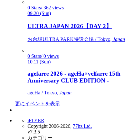
0 Stars/ 362 views
09.20 (Sun)
ULTRA JAPAN 2026【DAY 2】
お台場ULTRA PARK特設会場 / Tokyo,
Japan
0 Stars/ 0 views
10.11 (Sun)
agefarre 2026 - ageHa×velfarre 15th
Anniversary CLUB EDITION -
ageHa / Tokyo,
Japan
更にイベントを表示
iFLYER
Copyright 2006-2026,
77hz Ltd.
v7.3.5
カテゴリー