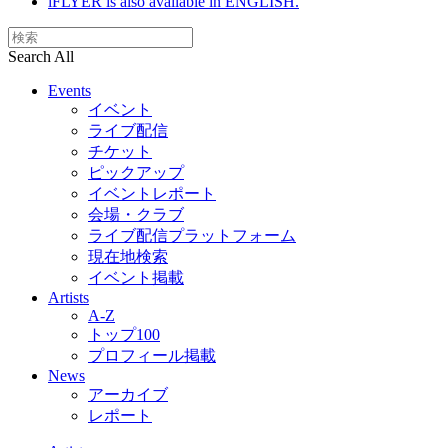
iFLYER is also available in ENGLISH.
Search All
Events
イベント
ライブ配信
チケット
ピックアップ
イベントレポート
会場・クラブ
ライブ配信プラットフォーム
現在地検索
イベント掲載
Artists
A-Z
トップ100
プロフィール掲載
News
アーカイブ
レポート