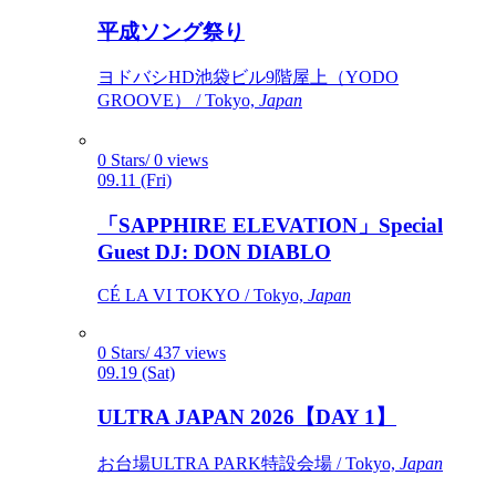
平成ソング祭り
ヨドバシHD池袋ビル9階屋上（YODO
GROOVE） / Tokyo,
Japan
0 Stars/ 0 views
09.11 (Fri)
「SAPPHIRE ELEVATION」Special
Guest DJ: DON DIABLO
CÉ LA VI TOKYO / Tokyo,
Japan
0 Stars/ 437 views
09.19 (Sat)
ULTRA JAPAN 2026【DAY 1】
お台場ULTRA PARK特設会場 / Tokyo,
Japan