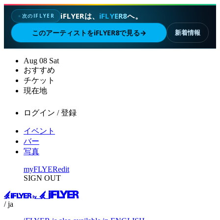
iFLYERは、
iFLYER8
へ。
次のIFLYER
✦
このアーティストをiFLYER8で見る
→
新着情報
Aug
08
Sat
おすすめ
チケット
現在地
ログイン / 登録
イベント
バー
写真
myFLYER
edit
SIGN OUT
/ ja