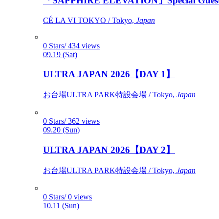
「SAPPHIRE ELEVATION」Special Gues
CÉ LA VI TOKYO / Tokyo,
Japan
0 Stars/ 434 views
09.19 (Sat)
ULTRA JAPAN 2026【DAY 1】
お台場ULTRA PARK特設会場 / Tokyo,
Japan
0 Stars/ 362 views
09.20 (Sun)
ULTRA JAPAN 2026【DAY 2】
お台場ULTRA PARK特設会場 / Tokyo,
Japan
0 Stars/ 0 views
10.11 (Sun)