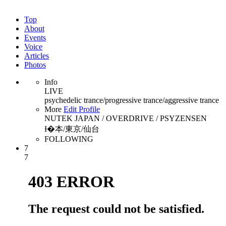
Top
About
Events
Voice
Articles
Photos
Info
LIVE
psychedelic trance/progressive trance/aggressive trance
More
Edit Profile
NUTEK JAPAN / OVERDRIVE / PSYZENSEN
Ɨ�本/東京/仙台
FOLLOWING
7
7