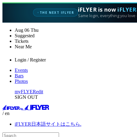
iFLYER is now
iFLYER
✦
THE NEXT IFLYER
Same login, everything you love —
Aug
06
Thu
Suggested
Tickets
Near Me
Login / Register
Events
Bars
Photos
myFLYER
edit
SIGN OUT
/ en
iFLYER日本語サイトはこちら.