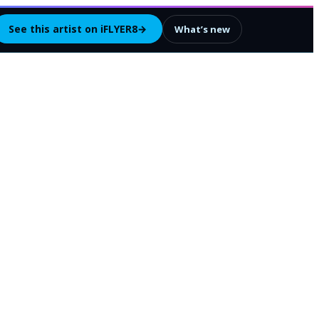
See this artist on iFLYER8
→
What’s new