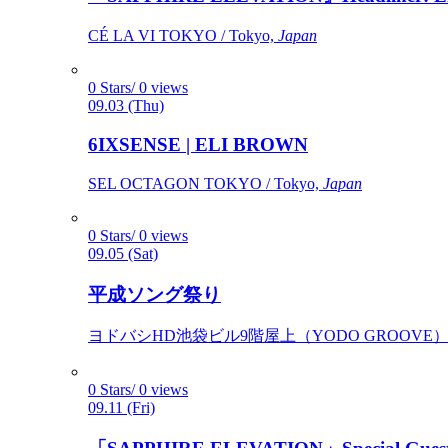
CÉ LA VI TOKYO / Tokyo,
Japan
0 Stars/ 0 views
09.03 (Thu)
6IXSENSE | ELI BROWN
SEL OCTAGON TOKYO / Tokyo,
Japan
0 Stars/ 0 views
09.05 (Sat)
平成ソング祭り
ヨドバシHD池袋ビル9階屋上（YODO GROOVE） / 
0 Stars/ 0 views
09.11 (Fri)