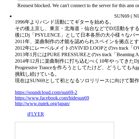
SUN69 ( N
1996年よりバンド活動にてギターを始める。
その後上京し、東京・北海道・仙台などでDJ活動をす
後にDj「PSYLENCE」として日本各所の大小様々な
2011年、楽曲制作の才能を認められスペインを拠点とするレ
2012年にレーベルメイトのVIVID LOOPとのvs track「O
2013年1月にはPURE PRESSUREとのvs track「Beam
2014年12月に楽曲制作に打ち込むべく10年やってきたD
Progressive Tranceを作ろうとしてたけど、どう
挑戦し続けている。
現在はSUN69として初となるソロリリースに向けて製
https://soundcloud.com/sun69-2
https://www.facebook.com/hidesun69
http://www.nutek.org/japan/
iFLYER