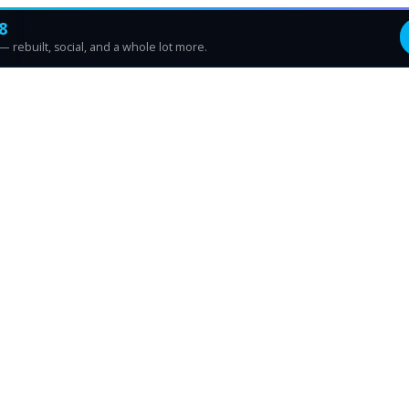
8
 rebuilt, social, and a whole lot more.