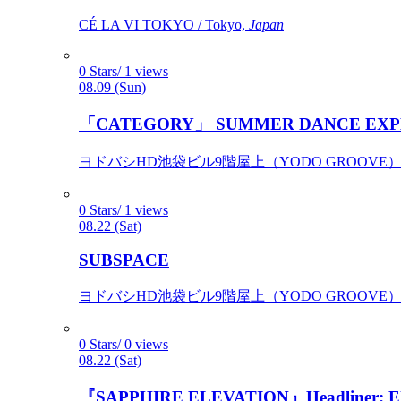
CÉ LA VI TOKYO / Tokyo,
Japan
0 Stars/ 1 views
08.09 (Sun)
「CATEGORY」 SUMMER DANCE EXP
ヨドバシHD池袋ビル9階屋上（YODO GROOVE） / 
0 Stars/ 1 views
08.22 (Sat)
SUBSPACE
ヨドバシHD池袋ビル9階屋上（YODO GROOVE） / 
0 Stars/ 0 views
08.22 (Sat)
『SAPPHIRE ELEVATION』Headliner: Ely 