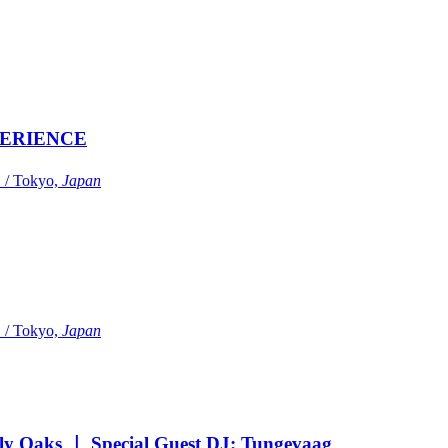
ERIENCE
Tokyo,
Japan
Tokyo,
Japan
Oaks ｜ Special Guest DJ: Tungevaag