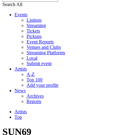
Search All
Events
Listings
Streaming
Tickets
Pickups
Event Reports
Venues and Clubs
Streaming Platforms
Local
Submit event
Artists
A-Z
Top 100
Add your profile
News
Archives
Reports
Artists
Top
SUN69