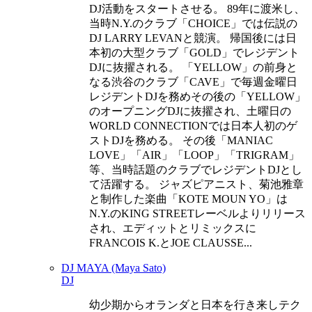
DJ活動をスタートさせる。 89年に渡米し、
当時N.Y.のクラブ「CHOICE」では伝説の
DJ LARRY LEVANと競演。 帰国後には日
本初の大型クラブ「GOLD」でレジデント
DJに抜擢される。 「YELLOW」の前身と
なる渋谷のクラブ「CAVE」で毎週金曜日
レジデントDJを務めその後の「YELLOW」
のオープニングDJに抜擢され、土曜日の
WORLD CONNECTIONでは日本人初のゲ
ストDJを務める。 その後「MANIAC
LOVE」「AIR」「LOOP」「TRIGRAM」
等、当時話題のクラブでレジデントDJとし
て活躍する。 ジャズピアニスト、菊池雅章
と制作した楽曲「KOTE MOUN YO」は
N.Y.のKING STREETレーベルよりリリース
され、エディットとリミックスに
FRANCOIS K.とJOE CLAUSSE...
DJ MAYA (Maya Sato)
DJ
幼少期からオランダと日本を行き来しテク