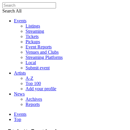
Search All
Events
Listings
Streaming
Tickets
Pickups
Event Reports
Venues and Clubs
Streaming Platforms
Local
Submit event
Artists
A-Z
Top 100
Add your profile
News
Archives
Reports
Events
Top