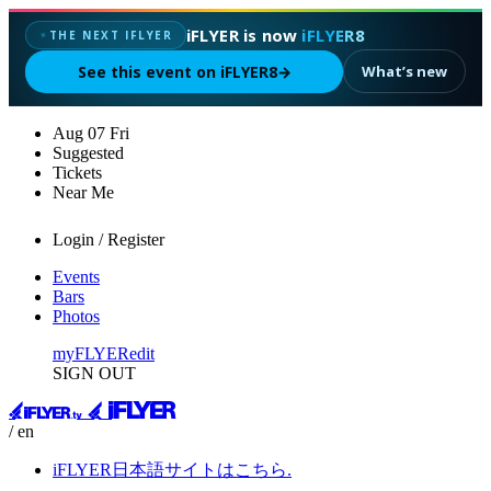
iFLYER is now
iFLYER8
THE NEXT IFLYER
✦
See this event on iFLYER8
→
What’s new
Aug
07
Fri
Suggested
Tickets
Near Me
Login / Register
Events
Bars
Photos
myFLYER
edit
SIGN OUT
/ en
iFLYER日本語サイトはこちら.