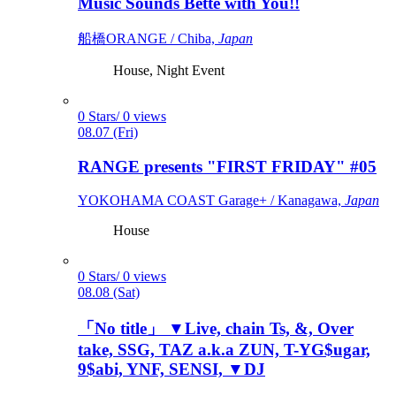
Music Sounds Bette with You!!
船橋ORANGE / Chiba,
Japan
House, Night Event
0 Stars/ 0 views
08.07 (Fri)
RANGE presents "FIRST FRIDAY" #05
YOKOHAMA COAST Garage+ / Kanagawa,
Japan
House
0 Stars/ 0 views
08.08 (Sat)
「No title」 ▼Live, chain Ts, &, Over
take, SSG, TAZ a.k.a ZUN, T-YG$ugar,
9$abi, YNF, SENSI, ▼DJ