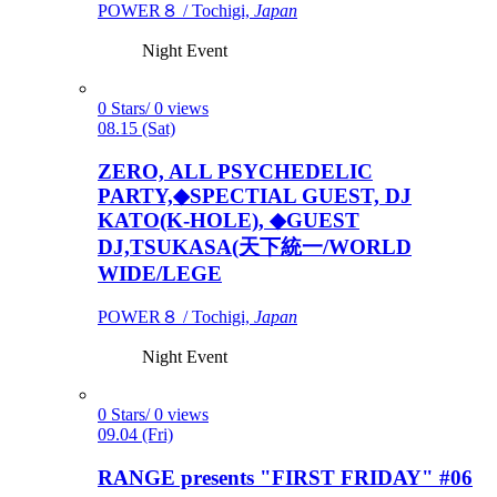
POWER８ / Tochigi,
Japan
Night Event
0 Stars/ 0 views
08.15 (Sat)
ZERO, ALL PSYCHEDELIC
PARTY,◆SPECTIAL GUEST, DJ
KATO(K-HOLE), ◆GUEST
DJ,TSUKASA(天下統一/WORLD
WIDE/LEGE
POWER８ / Tochigi,
Japan
Night Event
0 Stars/ 0 views
09.04 (Fri)
RANGE presents "FIRST FRIDAY" #06