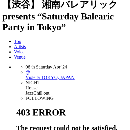
【渋谷】 湘南バレアリック
presents “Saturday Balearic
Party in Tokyo”
Top
Artists
Voice
Venue
06
th
Saturday
Apr
'24
@
Violetta
TOKYO, JAPAN
NIGHT
House
Jazz
Chill out
FOLLOWING