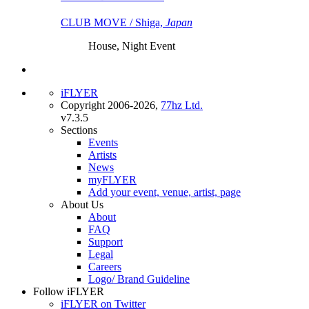
CLUB MOVE / Shiga,
Japan
House, Night Event
iFLYER
Copyright 2006-2026,
77hz Ltd.
v7.3.5
Sections
Events
Artists
News
myFLYER
Add your event, venue, artist, page
About Us
About
FAQ
Support
Legal
Careers
Logo/ Brand Guideline
Follow iFLYER
iFLYER on Twitter