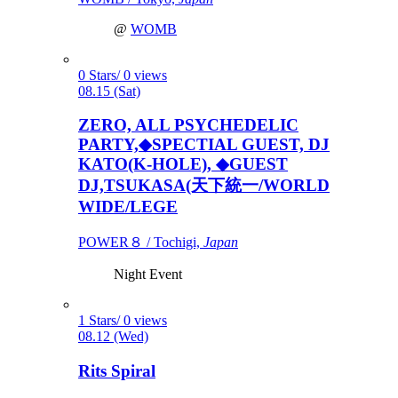
@
WOMB
0 Stars/ 0 views
08.15 (Sat)
ZERO, ALL PSYCHEDELIC
PARTY,◆SPECTIAL GUEST, DJ
KATO(K-HOLE), ◆GUEST
DJ,TSUKASA(天下統一/WORLD
WIDE/LEGE
POWER８ / Tochigi,
Japan
Night Event
1 Stars/ 0 views
08.12 (Wed)
Rits Spiral