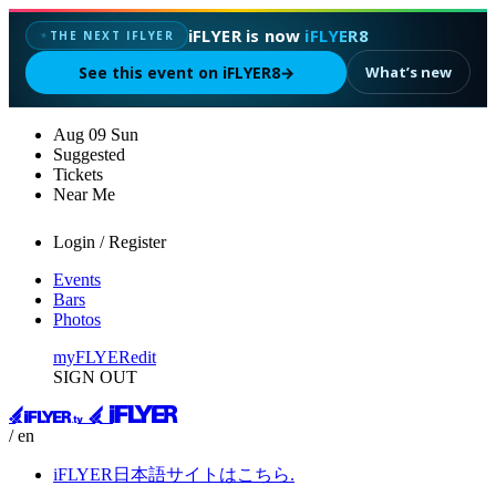
iFLYER is now
iFLYER8
THE NEXT IFLYER
✦
See this event on iFLYER8
→
What’s new
Aug
09
Sun
Suggested
Tickets
Near Me
Login / Register
Events
Bars
Photos
myFLYER
edit
SIGN OUT
/ en
iFLYER日本語サイトはこちら.