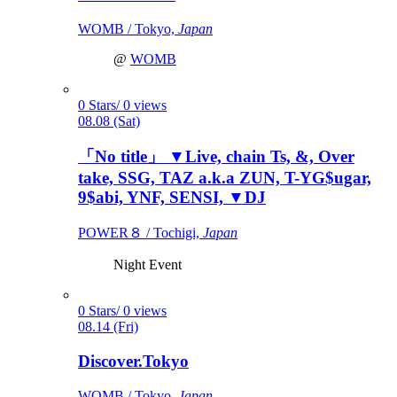
WOMB / Tokyo,
Japan
@
WOMB
0 Stars/ 0 views
08.08 (Sat)
「No title」 ▼Live, chain Ts, &, Over
take, SSG, TAZ a.k.a ZUN, T-YG$ugar,
9$abi, YNF, SENSI, ▼DJ
POWER８ / Tochigi,
Japan
Night Event
0 Stars/ 0 views
08.14 (Fri)
Discover.Tokyo
WOMB / Tokyo,
Japan