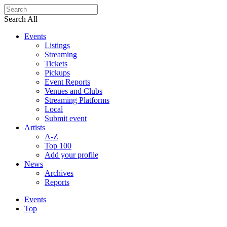
Search All
Events
Listings
Streaming
Tickets
Pickups
Event Reports
Venues and Clubs
Streaming Platforms
Local
Submit event
Artists
A-Z
Top 100
Add your profile
News
Archives
Reports
Events
Top