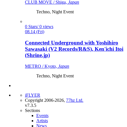
CLUB MOVE / Shiga,
Japan
Techno, Night Event
0 Stars/ 0 views
08.14 (Fri)
Connected Underground with Yoshihiro
Sawasaki (V2 Records/R&S), Ken'ichi Itoi
(Shrine.jp)
METRO / Kyoto,
Japan
Techno, Night Event
iFLYER
Copyright 2006-2026,
77hz Ltd.
v7.3.5
Sections
Events
Artists
News