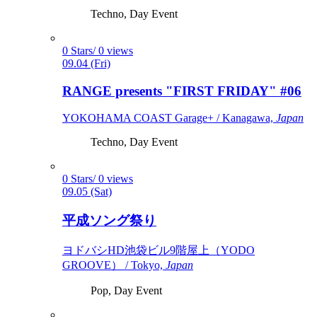
Techno, Day Event
0 Stars/ 0 views
09.04 (Fri)
RANGE presents "FIRST FRIDAY" #06
YOKOHAMA COAST Garage+ / Kanagawa,
Japan
Techno, Day Event
0 Stars/ 0 views
09.05 (Sat)
平成ソング祭り
ヨドバシHD池袋ビル9階屋上（YODO
GROOVE） / Tokyo,
Japan
Pop, Day Event