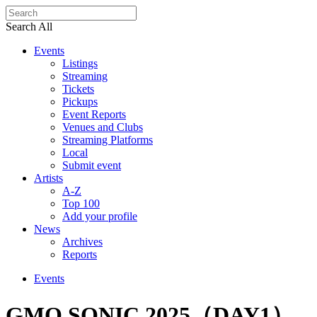
Search All
Events
Listings
Streaming
Tickets
Pickups
Event Reports
Venues and Clubs
Streaming Platforms
Local
Submit event
Artists
A-Z
Top 100
Add your profile
News
Archives
Reports
Events
GMO SONIC 2025（DAY1）