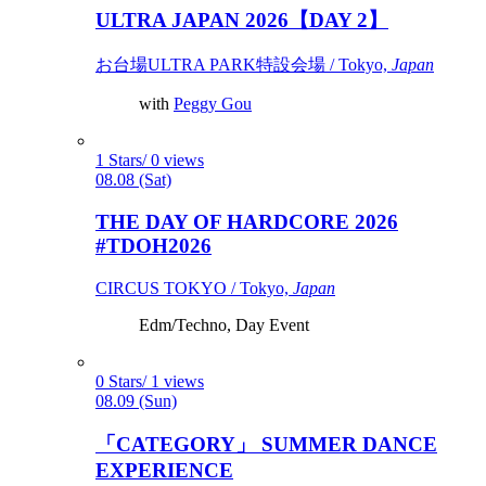
ULTRA JAPAN 2026【DAY 2】
お台場ULTRA PARK特設会場 / Tokyo,
Japan
with
Peggy Gou
1 Stars/ 0 views
08.08 (Sat)
THE DAY OF HARDCORE 2026
#TDOH2026
CIRCUS TOKYO / Tokyo,
Japan
Edm/Techno, Day Event
0 Stars/ 1 views
08.09 (Sun)
「CATEGORY」 SUMMER DANCE
EXPERIENCE