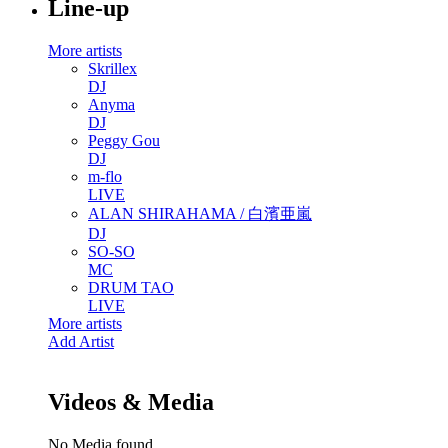
Line-up
More artists
Skrillex
DJ
Anyma
DJ
Peggy Gou
DJ
m-flo
LIVE
ALAN SHIRAHAMA / 白濱亜嵐
DJ
SO-SO
MC
DRUM TAO
LIVE
More artists
Add Artist
Videos & Media
No Media found