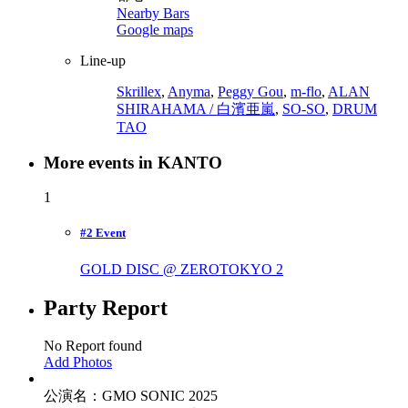
Nearby Bars
Google maps
Line-up
Skrillex
,
Anyma
,
Peggy Gou
,
m-flo
,
ALAN
SHIRAHAMA / 白濱亜嵐
,
SO-SO
,
DRUM
TAO
More events in KANTO
1
#2 Event
GOLD DISC @ ZEROTOKYO
2
Party Report
No Report found
Add Photos
公演名：GMO SONIC 2025