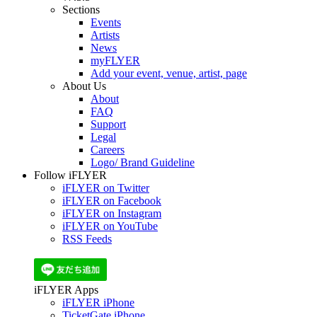
Sections
Events
Artists
News
myFLYER
Add your event, venue, artist, page
About Us
About
FAQ
Support
Legal
Careers
Logo/ Brand Guideline
Follow iFLYER
iFLYER on Twitter
iFLYER on Facebook
iFLYER on Instagram
iFLYER on YouTube
RSS Feeds
iFLYER Apps
iFLYER iPhone
TicketGate iPhone