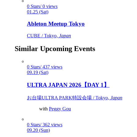
0 Stars/ 0 views
01.25 (Sat)
Ableton Meetup Tokyo
CUBE / Tokyo,
Japan
Similar Upcoming Events
0 Stars/ 437 views
09.19 (Sat)
ULTRA JAPAN 2026【DAY 1】
お台場ULTRA PARK特設会場 / Tokyo,
Japan
with
Peggy Gou
0 Stars/ 362 views
09.20 (Sun)