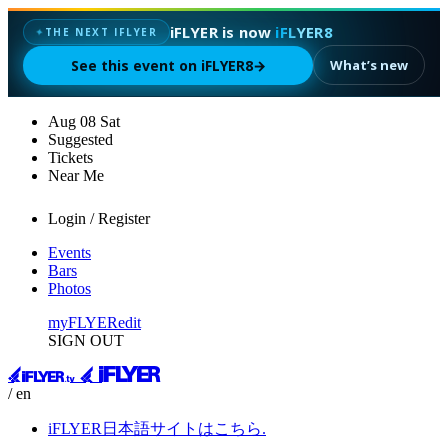
iFLYER is now
iFLYER8
✦
THE NEXT IFLYER
See this event on iFLYER8
→
What’s new
Aug
08
Sat
Suggested
Tickets
Near Me
Login / Register
Events
Bars
Photos
myFLYER
edit
SIGN OUT
/ en
iFLYER日本語サイトはこちら.