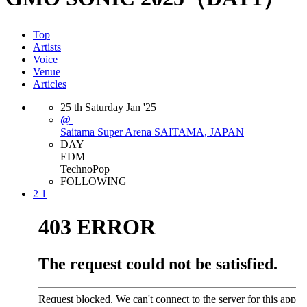
Top
Artists
Voice
Venue
Articles
25
th
Saturday
Jan
'25
@
Saitama Super Arena
SAITAMA, JAPAN
DAY
EDM
Techno
Pop
FOLLOWING
2
1