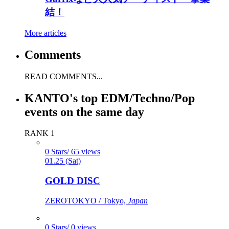
結！
More articles
Comments
READ COMMENTS...
KANTO's top EDM/Techno/Pop
events on the same day
RANK 1
0 Stars/ 65 views
01.25 (Sat)
GOLD DISC
ZEROTOKYO / Tokyo,
Japan
0 Stars/ 0 views