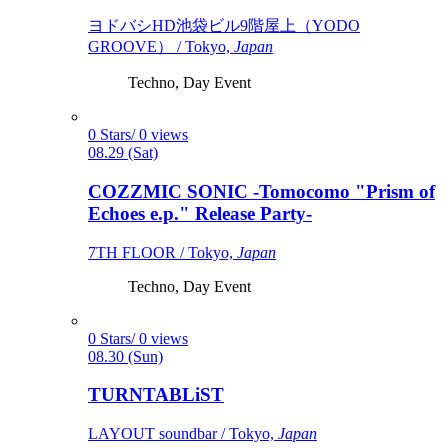
ヨドバシHD池袋ビル9階屋上（YODO
GROOVE） / Tokyo,
Japan
Techno, Day Event
0 Stars/ 0 views
08.29 (Sat)
COZZMIC SONIC -Tomocomo "Prism of
Echoes e.p." Release Party-
7TH FLOOR / Tokyo,
Japan
Techno, Day Event
0 Stars/ 0 views
08.30 (Sun)
TURNTABLiST
LAYOUT soundbar / Tokyo,
Japan