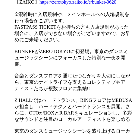
【ZAIKO】
https://zerotokyo.zaiko.io/e/bunker-0620
※混雑時に入店規制や、メインホールへの入場規制を
行う場合がございます。
FASTPASS TICKETをお持ちの方も入店規制があった
場合に、入店ができない場合がございますので、お早
めにご来場ください。
BUNKERがZEROTOKYOに初登場。東京のダンスミ
ュージックシーンにフォーカスした特別な一夜を開
催。
音楽とダンスフロアを通じたつながりを大切にしなが
ら、東京のナイトライフを支えるコレクティブやアー
ティストたちが複数フロアに集結!!
Z HALLではハードトランス、RINGフロアはMEDUSA
が担当し、ハードテクノとハードトランスを展開。さ
らに、OTOがBOXとR BARをキュレーションし、多彩
なサウンドと注目のローカルアーティストを楽しめる
東京のダンスミュージックシーンを盛り上げるローカ