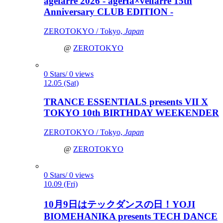
agefarre 2026 - ageHa×velfarre 15th
Anniversary CLUB EDITION -
ZEROTOKYO / Tokyo,
Japan
@
ZEROTOKYO
0 Stars/ 0 views
12.05 (Sat)
TRANCE ESSENTIALS presents VII X
TOKYO 10th BIRTHDAY WEEKENDER
ZEROTOKYO / Tokyo,
Japan
@
ZEROTOKYO
0 Stars/ 0 views
10.09 (Fri)
10月9日はテックダンスの日！YOJI
BIOMEHANIKA presents TECH DANCE