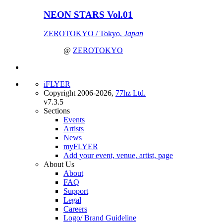
NEON STARS Vol.01
ZEROTOKYO / Tokyo,
Japan
@
ZEROTOKYO
iFLYER
Copyright 2006-2026,
77hz Ltd.
v7.3.5
Sections
Events
Artists
News
myFLYER
Add your event, venue, artist, page
About Us
About
FAQ
Support
Legal
Careers
Logo/ Brand Guideline