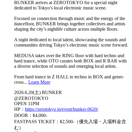
BUNKER arrives at ZEROTOKYO for a special night
dedicated to Tokyo’s local electronic music scene.
Focused on connection through music and the energy of the
dancefloor, BUNKER brings together collectives and artists
shaping the city’s nightlife culture across multiple floors.
A night dedicated to local talent, showcasing the sounds and
communities driving Tokyo’s electronic music scene forward.
MEDUSA takes over the RING floor with hard techno and
hard trance, while OTO curates both BOX and R BAR with
a diverse selection of sounds and emerging local artists.
From hard trance in Z HALL to techno in BOX and genre-
cross...
Learn More
2026.6.20(土) BUNKER
@ZEROTOKYO
OPEN 11PM
HP：
https://zerotokyo.jp/event/bunker-0620/
DOOR：¥4,000-
FASTPASS TICKET：¥2,500-（優先入場・入場料金含
む）