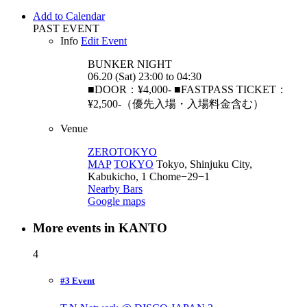
Add to Calendar
PAST EVENT
Info
Edit Event
BUNKER
NIGHT
06.20 (Sat) 23:00 to 04:30
■DOOR：¥4,000- ■FASTPASS TICKET：
¥2,500-（優先入場・入場料金含む）
Venue
ZEROTOKYO
MAP
TOKYO
Tokyo, Shinjuku City,
Kabukicho, 1 Chome−29−1
Nearby Bars
Google maps
More events in KANTO
4
#3 Event