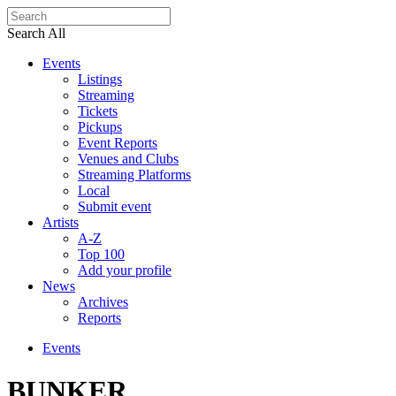
Search All
Events
Listings
Streaming
Tickets
Pickups
Event Reports
Venues and Clubs
Streaming Platforms
Local
Submit event
Artists
A-Z
Top 100
Add your profile
News
Archives
Reports
Events
BUNKER