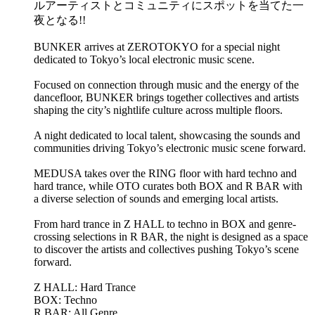
ルアーティストとコミュニティにスポットを当てた一
夜となる!!
BUNKER arrives at ZEROTOKYO for a special night
dedicated to Tokyo’s local electronic music scene.
Focused on connection through music and the energy of the
dancefloor, BUNKER brings together collectives and artists
shaping the city’s nightlife culture across multiple floors.
A night dedicated to local talent, showcasing the sounds and
communities driving Tokyo’s electronic music scene forward.
MEDUSA takes over the RING floor with hard techno and
hard trance, while OTO curates both BOX and R BAR with
a diverse selection of sounds and emerging local artists.
From hard trance in Z HALL to techno in BOX and genre-
crossing selections in R BAR, the night is designed as a space
to discover the artists and collectives pushing Tokyo’s scene
forward.
Z HALL: Hard Trance
BOX: Techno
R BAR: All Genre