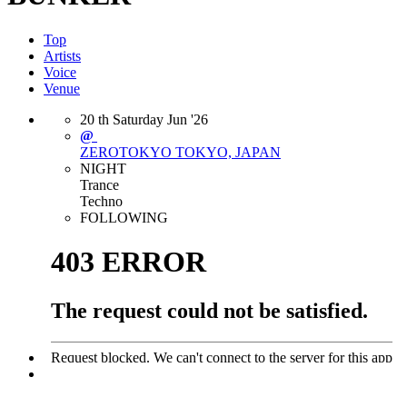
Top
Artists
Voice
Venue
20
th
Saturday
Jun
'26
@
ZEROTOKYO
TOKYO, JAPAN
NIGHT
Trance
Techno
FOLLOWING