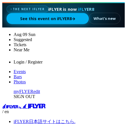
iFLYER is now
iFLYER8
✦
THE NEXT IFLYER
See this event on iFLYER8
→
What’s new
Aug
09
Sun
Suggested
Tickets
Near Me
Login / Register
Events
Bars
Photos
myFLYER
edit
SIGN OUT
/ en
iFLYER日本語サイトはこちら.