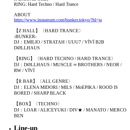
RING: Hard Techno / Hard Trance
ABOUT
https://www.instagram.com/bunker.tokyo/?hl=ja
【Z HALL】〈HARD TRANCE〉
-BUNKER-
DJ：EMILIO / STRATAH / UUU7 / VÏVÏ B2B
DØLLHAUS
【RING】〈HARD TECHNO / HARD TRANCE〉
DJ：DØLLHAUS / MUSCLE ∞ BROTHERS / NEOR /
RW / VÏVÏ
【R BAR】〈ALL GENRE〉
DJ：ELENA MIDORI / MILS / MoEPIKA / ROOD IS
BORED / SHARP BLACK
【BOX】〈TECHNO〉
DJ：LOAR / ALICEYUKI / DIV★ / MANATO / MERCO
BEN
Line-up