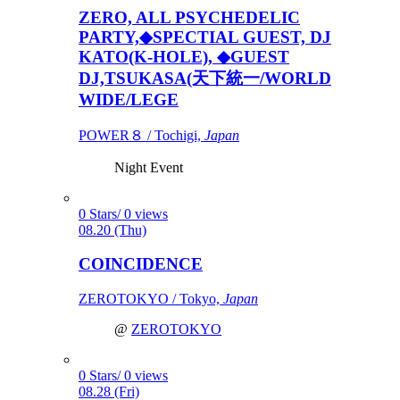
ZERO, ALL PSYCHEDELIC
PARTY,◆SPECTIAL GUEST, DJ
KATO(K-HOLE), ◆GUEST
DJ,TSUKASA(天下統一/WORLD
WIDE/LEGE
POWER８ / Tochigi,
Japan
Night Event
0 Stars/ 0 views
08.20 (Thu)
COINCIDENCE
ZEROTOKYO / Tokyo,
Japan
@
ZEROTOKYO
0 Stars/ 0 views
08.28 (Fri)