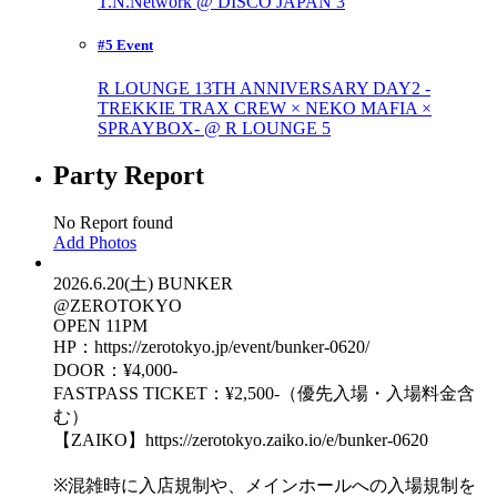
T.N.Network @ DISCO JAPAN
3
#5 Event
R LOUNGE 13TH ANNIVERSARY DAY2 -
TREKKIE TRAX CREW × NEKO MAFIA ×
SPRAYBOX- @ R LOUNGE
5
Party Report
No Report found
Add Photos
2026.6.20(土) BUNKER
@ZEROTOKYO
OPEN 11PM
HP：https://zerotokyo.jp/event/bunker-0620/
DOOR：¥4,000-
FASTPASS TICKET：¥2,500-（優先入場・入場料金含
む）
【ZAIKO】https://zerotokyo.zaiko.io/e/bunker-0620
※混雑時に入店規制や、メインホールへの入場規制を