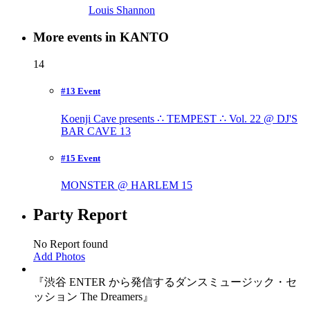
Louis Shannon
More events in KANTO
14
#13 Event
Koenji Cave presents ∴ TEMPEST ∴ Vol. 22 @ DJ'S
BAR CAVE
13
#15 Event
MONSTER @ HARLEM
15
Party Report
No Report found
Add Photos
『渋谷 ENTER から発信するダンスミュージック・セ
ッション The Dreamers』