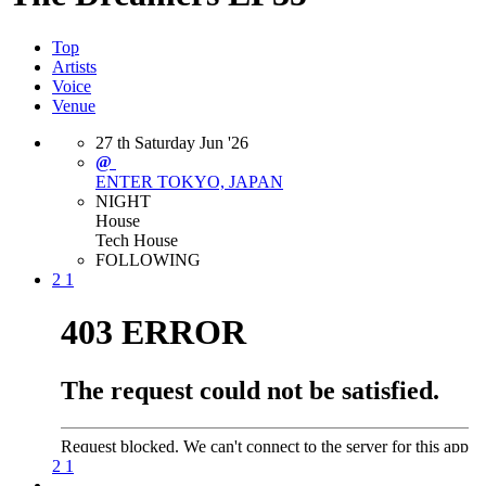
Top
Artists
Voice
Venue
27
th
Saturday
Jun
'26
@
ENTER
TOKYO, JAPAN
NIGHT
House
Tech House
FOLLOWING
2
1
2
1