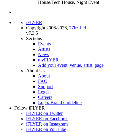
House/Tech House, Night Event
iFLYER
Copyright 2006-2026,
77hz Ltd.
v7.3.5
Sections
Events
Artists
News
myFLYER
Add your event, venue, artist, page
About Us
About
FAQ
Support
Legal
Careers
Logo/ Brand Guideline
Follow iFLYER
iFLYER on Twitter
iFLYER on Facebook
iFLYER on Instagram
iFLYER on YouTube