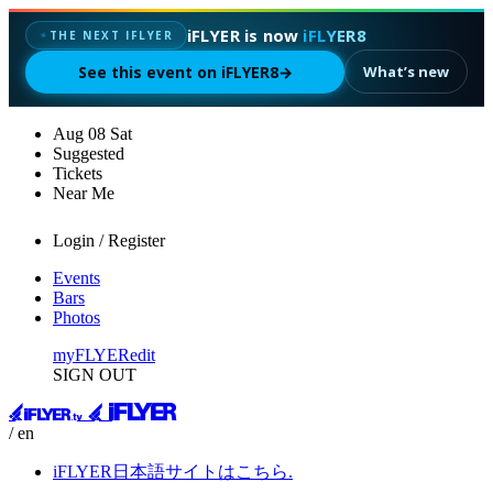
iFLYER is now
iFLYER8
✦
THE NEXT IFLYER
See this event on iFLYER8
→
What’s new
Aug
08
Sat
Suggested
Tickets
Near Me
Login / Register
Events
Bars
Photos
myFLYER
edit
SIGN OUT
/ en
iFLYER日本語サイトはこちら.