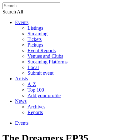
Search All
Events
Listings
Streaming
Tickets
Pickups
Event Reports
Venues and Clubs
Streaming Platforms
Local
Submit event
Artists
A-Z
Top 100
Add your profile
News
Archives
Reports
Events
The Dreamers EP35