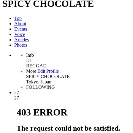
SPICY CHOCOLATE
Top
About
Events
Voice
Articles
Photos
Info
DJ
REGGAE
More
Edit Profile
SPICY CHOCOLATE
Tokyo, Japan
FOLLOWING
27
27