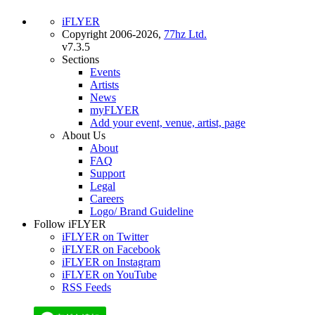
iFLYER
Copyright 2006-2026,
77hz Ltd.
v7.3.5
Sections
Events
Artists
News
myFLYER
Add your event, venue, artist, page
About Us
About
FAQ
Support
Legal
Careers
Logo/ Brand Guideline
Follow iFLYER
iFLYER on Twitter
iFLYER on Facebook
iFLYER on Instagram
iFLYER on YouTube
RSS Feeds