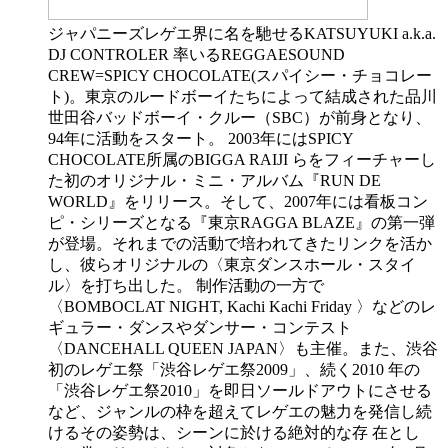
ジャパニーズレゲエ界に名を馳せるKATSUYUKI a.k.a.
DJ CONTROLER 率いるREGGAESOUND
CREW=SPICY CHOCOLATE(スパイシー・チョコレー
ト)。東京のルードボーイたちによって結成された品川
世田谷バッドボーイ・クルー（SBC）が前身となり、
94年に活動をスタート。 2003年にはSPICY
CHOCOLATE所属のBIGGA RAIJI らをフィーチャーし
た初のオリジナル・ミニ・アルバム『RUN DE
WORLD』をリリース。そして、2007年には看板コン
ピ・シリーズとなる『東京RAGGA BLAZE』の第一弾
が登場。それまでの活動で培われてきたリンクを活か
し、彼らオリジナルの〈東京ダンスホール・スタイ
ル〉を打ち出した。 制作活動の一方で
〈BOMBOCLAT NIGHT, Kachi Kachi Friday 〉などのレ
ギュラー・ダンスやダンサー・コンテスト
〈DANCEHALL QUEEN JAPAN〉も主催。また、渋谷
初のレゲエ祭「渋谷レゲエ祭2009」、続く2010 年の
「渋谷レゲエ祭2010」を即日ソールドアウトにさせる
など、ジャンルの枠を超えてレゲエの魅力を発信し続
けるその姿勢は、シーンに於ける絶対的な存 在とし