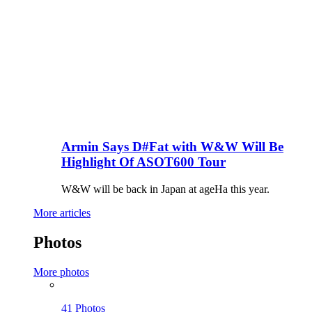
Armin Says D#Fat with W&W Will Be
Highlight Of ASOT600 Tour
W&W will be back in Japan at ageHa this year.
More articles
Photos
More photos
41 Photos