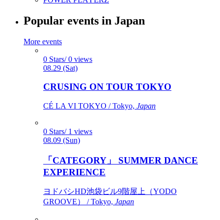
Popular events in Japan
More events
0 Stars/ 0 views
08.29 (Sat)
CRUSING ON TOUR TOKYO
CÉ LA VI TOKYO / Tokyo,
Japan
0 Stars/ 1 views
08.09 (Sun)
「CATEGORY」 SUMMER DANCE
EXPERIENCE
ヨドバシHD池袋ビル9階屋上（YODO
GROOVE） / Tokyo,
Japan