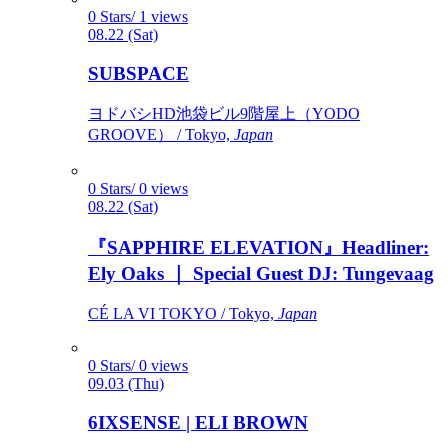
0 Stars/ 1 views
08.22 (Sat)
SUBSPACE
ヨドバシHD池袋ビル9階屋上（YODO
GROOVE） / Tokyo,
Japan
0 Stars/ 0 views
08.22 (Sat)
『SAPPHIRE ELEVATION』Headliner:
Ely Oaks ｜ Special Guest DJ: Tungevaag
CÉ LA VI TOKYO / Tokyo,
Japan
0 Stars/ 0 views
09.03 (Thu)
6IXSENSE | ELI BROWN