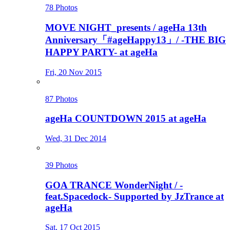
78 Photos
MOVE NIGHT_presents / ageHa 13th
Anniversary「#ageHappy13」/ -THE BIG
HAPPY PARTY- at ageHa
Fri, 20 Nov 2015
87 Photos
ageHa COUNTDOWN 2015 at ageHa
Wed, 31 Dec 2014
39 Photos
GOA TRANCE WonderNight / -
feat.Spacedock- Supported by JzTrance at
ageHa
Sat, 17 Oct 2015