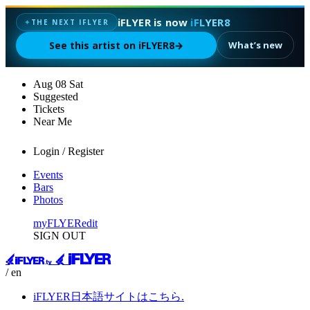
iFLYER is now
iFLYER8
✦
THE NEXT IFLYER
See this artist on iFLYER8
→
What’s new
Aug
08
Sat
Suggested
Tickets
Near Me
Login / Register
Events
Bars
Photos
myFLYER
edit
SIGN OUT
/ en
iFLYER日本語サイトはこちら.