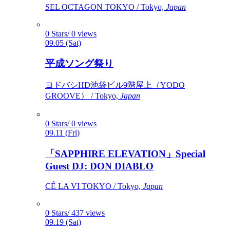
SEL OCTAGON TOKYO / Tokyo,
Japan
0 Stars/ 0 views
09.05 (Sat)
平成ソング祭り
ヨドバシHD池袋ビル9階屋上（YODO
GROOVE） / Tokyo,
Japan
0 Stars/ 0 views
09.11 (Fri)
「SAPPHIRE ELEVATION」Special
Guest DJ: DON DIABLO
CÉ LA VI TOKYO / Tokyo,
Japan
0 Stars/ 437 views
09.19 (Sat)