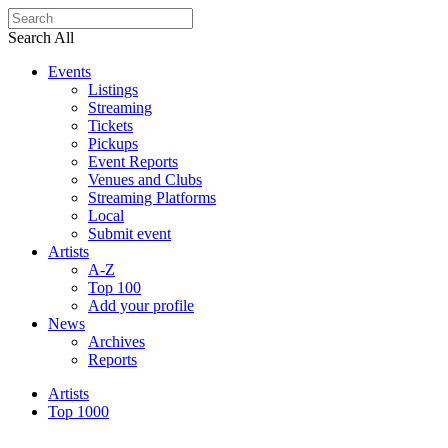
Search All
Events
Listings
Streaming
Tickets
Pickups
Event Reports
Venues and Clubs
Streaming Platforms
Local
Submit event
Artists
A-Z
Top 100
Add your profile
News
Archives
Reports
Artists
Top 1000