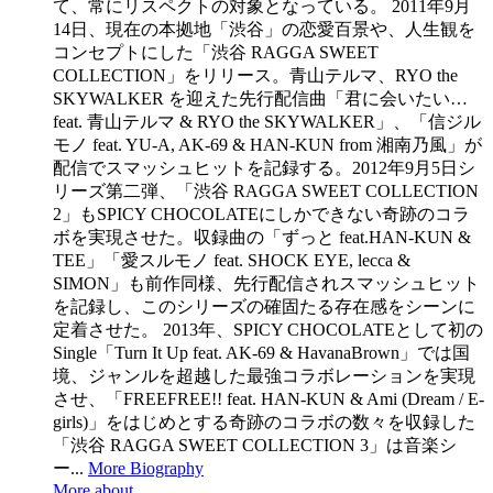
て、常にリスペクトの対象となっている。 2011年9月
14日、現在の本拠地「渋谷」の恋愛百景や、人生観を
コンセプトにした「渋谷 RAGGA SWEET
COLLECTION」をリリース。青山テルマ、RYO the
SKYWALKER を迎えた先行配信曲「君に会いたい…
feat. 青山テルマ & RYO the SKYWALKER」、「信ジル
モノ feat. YU-A, AK-69 & HAN-KUN from 湘南乃風」が
配信でスマッシュヒットを記録する。2012年9月5日シ
リーズ第二弾、「渋谷 RAGGA SWEET COLLECTION
2」もSPICY CHOCOLATEにしかできない奇跡のコラ
ボを実現させた。収録曲の「ずっと feat.HAN-KUN &
TEE」「愛スルモノ feat. SHOCK EYE, lecca &
SIMON」も前作同様、先行配信されスマッシュヒット
を記録し、このシリーズの確固たる存在感をシーンに
定着させた。 2013年、SPICY CHOCOLATEとして初の
Single「Turn It Up feat. AK-69 & HavanaBrown」では国
境、ジャンルを超越した最強コラボレーションを実現
させ、「FREEFREE!! feat. HAN-KUN & Ami (Dream / E-
girls)」をはじめとする奇跡のコラボの数々を収録した
「渋谷 RAGGA SWEET COLLECTION 3」は音楽シ
ー...
More Biography
More about