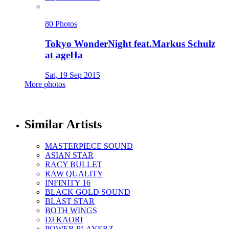
80 Photos
Tokyo WonderNight feat.Markus Schulz
at ageHa
Sat, 19 Sep 2015
More photos
Similar Artists
MASTERPIECE SOUND
ASIAN STAR
RACY BULLET
RAW QUALITY
INFINITY 16
BLACK GOLD SOUND
BLAST STAR
BOTH WINGS
DJ KAORI
POWER PLAYERZ