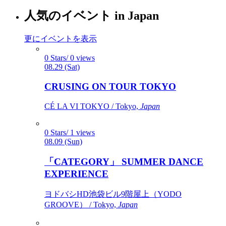
人気のイベント in Japan
更にイベントを表示
0 Stars/ 0 views
08.29 (Sat)
CRUSING ON TOUR TOKYO
CÉ LA VI TOKYO / Tokyo,
Japan
0 Stars/ 1 views
08.09 (Sun)
「CATEGORY」 SUMMER DANCE
EXPERIENCE
ヨドバシHD池袋ビル9階屋上（YODO
GROOVE） / Tokyo,
Japan