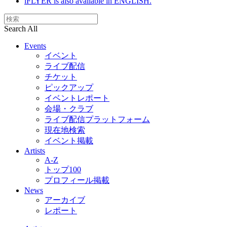
iFLYER is also available in ENGLISH.
Search All
Events
イベント
ライブ配信
チケット
ピックアップ
イベントレポート
会場・クラブ
ライブ配信プラットフォーム
現在地検索
イベント掲載
Artists
A-Z
トップ100
プロフィール掲載
News
アーカイブ
レポート