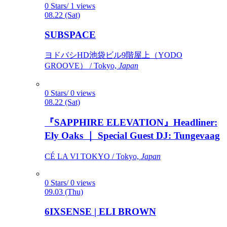
0 Stars/ 1 views
08.22 (Sat)
SUBSPACE
ヨドバシHD池袋ビル9階屋上（YODO
GROOVE） / Tokyo,
Japan
0 Stars/ 0 views
08.22 (Sat)
『SAPPHIRE ELEVATION』Headliner:
Ely Oaks ｜ Special Guest DJ: Tungevaag
CÉ LA VI TOKYO / Tokyo,
Japan
0 Stars/ 0 views
09.03 (Thu)
6IXSENSE | ELI BROWN