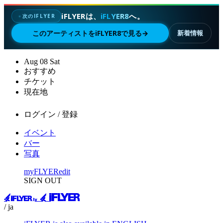
iFLYERは、
iFLYER8
へ。
次のIFLYER
✦
このアーティストをiFLYER8で見る
→
新着情報
Aug
08
Sat
おすすめ
チケット
現在地
ログイン / 登録
イベント
バー
写真
myFLYER
edit
SIGN OUT
/ ja