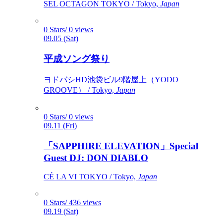
SEL OCTAGON TOKYO / Tokyo,
Japan
0 Stars/ 0 views
09.05 (Sat)
平成ソング祭り
ヨドバシHD池袋ビル9階屋上（YODO
GROOVE） / Tokyo,
Japan
0 Stars/ 0 views
09.11 (Fri)
「SAPPHIRE ELEVATION」Special
Guest DJ: DON DIABLO
CÉ LA VI TOKYO / Tokyo,
Japan
0 Stars/ 436 views
09.19 (Sat)