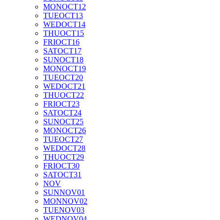
MON
OCT
12
TUE
OCT
13
WED
OCT
14
THU
OCT
15
FRI
OCT
16
SAT
OCT
17
SUN
OCT
18
MON
OCT
19
TUE
OCT
20
WED
OCT
21
THU
OCT
22
FRI
OCT
23
SAT
OCT
24
SUN
OCT
25
MON
OCT
26
TUE
OCT
27
WED
OCT
28
THU
OCT
29
FRI
OCT
30
SAT
OCT
31
NOV
SUN
NOV
01
MON
NOV
02
TUE
NOV
03
WED
NOV
04