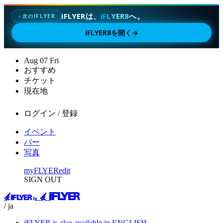
iFLYERは、
iFLYER8
へ。
次のIFLYER
✦
iFLYER8を開く
→
Aug
07
Fri
おすすめ
チケット
現在地
ログイン / 登録
イベント
バー
写真
myFLYER
edit
SIGN OUT
/ ja
iFLYER is also available in ENGLISH.