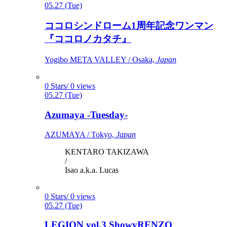
05.27 (Tue)
ココロシンドローム1周年記念ワンマン
『ココロノカタチ』
Yogibo META VALLEY / Osaka,
Japan
0 Stars/ 0 views
05.27 (Tue)
Azumaya -Tuesday-
AZUMAYA / Tokyo,
Japan
KENTARO TAKIZAWA
/
Isao a.k.a. Lucas
0 Stars/ 0 views
05.27 (Tue)
LEGION vol.3 ShowyRENZO