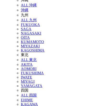
沖縄
ALL 沖縄
沖縄
九州
ALL 九州
FUKUOKA
SAGA
NAGASAKI
OITA
KUMAMOTO
MIYAZAKI
KAGOSHIMA
東北
ALL 東北
AKITA
AOMORI
FUKUSHIMA
IWATE
MIYAGI
YAMAGATA
四国
ALL 四国
EHIME
KAGAWA