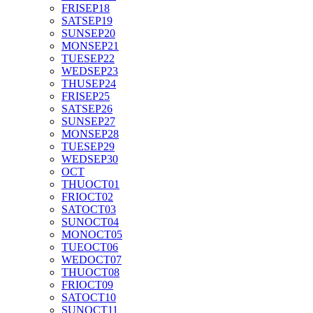
FRI
SEP
18
SAT
SEP
19
SUN
SEP
20
MON
SEP
21
TUE
SEP
22
WED
SEP
23
THU
SEP
24
FRI
SEP
25
SAT
SEP
26
SUN
SEP
27
MON
SEP
28
TUE
SEP
29
WED
SEP
30
OCT
THU
OCT
01
FRI
OCT
02
SAT
OCT
03
SUN
OCT
04
MON
OCT
05
TUE
OCT
06
WED
OCT
07
THU
OCT
08
FRI
OCT
09
SAT
OCT
10
SUN
OCT
11