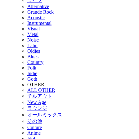
ライブ
Alternative
Grande Rock
Acoustic
Instrumental
Visual
Metal
Noise
Latin
Oldies
Blues
Country
Folk
Indie
Goth
OTHER
ALL OTHER
チルアウト
New Age
ラウンジ
オールミックス
その他
Culture
Anime
Idol