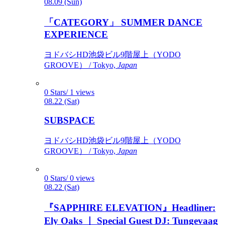
08.09 (Sun)
「CATEGORY」 SUMMER DANCE
EXPERIENCE
ヨドバシHD池袋ビル9階屋上（YODO
GROOVE） / Tokyo,
Japan
0 Stars/ 1 views
08.22 (Sat)
SUBSPACE
ヨドバシHD池袋ビル9階屋上（YODO
GROOVE） / Tokyo,
Japan
0 Stars/ 0 views
08.22 (Sat)
『SAPPHIRE ELEVATION』Headliner:
Ely Oaks ｜ Special Guest DJ: Tungevaag