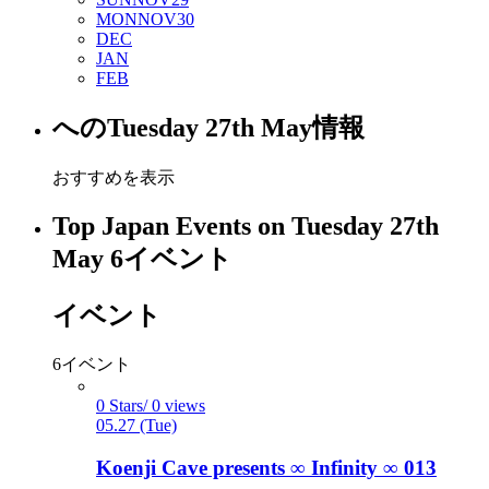
MON
NOV
30
DEC
JAN
FEB
への
Tuesday 27th May
情報
おすすめを表示
Top Japan Events on Tuesday 27th
May
6
イベント
イベント
6
イベント
0 Stars/ 0 views
05.27 (Tue)
Koenji Cave presents ∞ Infinity ∞ 013