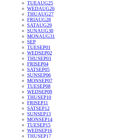
TUE
AUG
25
WED
AUG
26
THU
AUG
27
FRI
AUG
28
SAT
AUG
29
SUN
AUG
30
MON
AUG
31
SEP
TUE
SEP
01
WED
SEP
02
THU
SEP
03
FRI
SEP
04
SAT
SEP
05
SUN
SEP
06
MON
SEP
07
TUE
SEP
08
WED
SEP
09
THU
SEP
10
FRI
SEP
11
SAT
SEP
12
SUN
SEP
13
MON
SEP
14
TUE
SEP
15
WED
SEP
16
THU
SEP
17