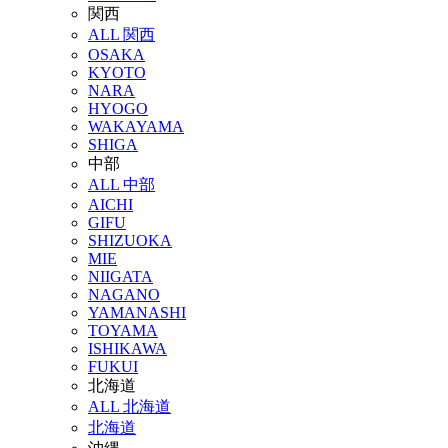
関西
ALL 関西
OSAKA
KYOTO
NARA
HYOGO
WAKAYAMA
SHIGA
中部
ALL 中部
AICHI
GIFU
SHIZUOKA
MIE
NIIGATA
NAGANO
YAMANASHI
TOYAMA
ISHIKAWA
FUKUI
北海道
ALL 北海道
北海道