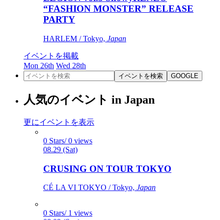
“FASHION MONSTER” RELEASE
PARTY
HARLEM / Tokyo,
Japan
イベントを掲載
Mon 26th
Wed 28th
イベントを検索
GOOGLE
人気のイベント in Japan
更にイベントを表示
0 Stars/ 0 views
08.29 (Sat)
CRUSING ON TOUR TOKYO
CÉ LA VI TOKYO / Tokyo,
Japan
0 Stars/ 1 views