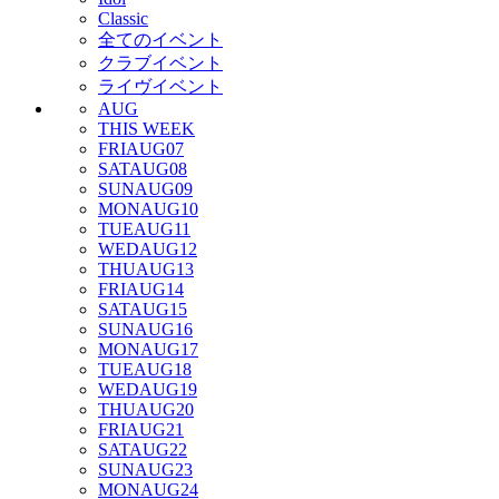
Classic
全てのイベント
クラブイベント
ライヴイベント
AUG
THIS WEEK
FRI
AUG
07
SAT
AUG
08
SUN
AUG
09
MON
AUG
10
TUE
AUG
11
WED
AUG
12
THU
AUG
13
FRI
AUG
14
SAT
AUG
15
SUN
AUG
16
MON
AUG
17
TUE
AUG
18
WED
AUG
19
THU
AUG
20
FRI
AUG
21
SAT
AUG
22
SUN
AUG
23
MON
AUG
24