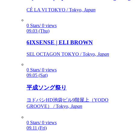
CÉ LA VI TOKYO / Tokyo,
Japan
0 Stars/ 0 views
09.03 (Thu)
6IXSENSE | ELI BROWN
SEL OCTAGON TOKYO / Tokyo,
Japan
0 Stars/ 0 views
09.05 (Sat)
平成ソング祭り
ヨドバシHD池袋ビル9階屋上（YODO
GROOVE） / Tokyo,
Japan
0 Stars/ 0 views
09.11 (Fri)