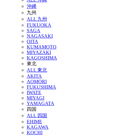
沖縄
九州
ALL 九州
FUKUOKA
SAGA
NAGASAKI
OITA
KUMAMOTO
MIYAZAKI
KAGOSHIMA
東北
ALL 東北
AKITA
AOMORI
FUKUSHIMA
IWATE
MIYAGI
YAMAGATA
四国
ALL 四国
EHIME
KAGAWA
KOCHI