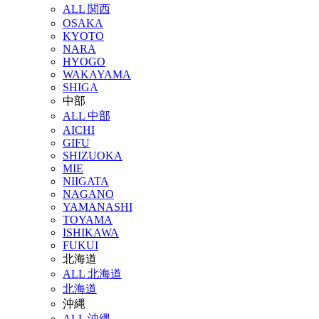
ALL 関西
OSAKA
KYOTO
NARA
HYOGO
WAKAYAMA
SHIGA
中部
ALL 中部
AICHI
GIFU
SHIZUOKA
MIE
NIIGATA
NAGANO
YAMANASHI
TOYAMA
ISHIKAWA
FUKUI
北海道
ALL 北海道
北海道
沖縄
ALL 沖縄