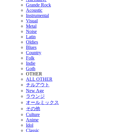
Grande Rock
Acoustic
Instrumental
Visual
Metal
Noise
Latin
Oldies
Blues
Country
Folk
Indie
Goth
OTHER
ALL OTHER
チルアウト
New Age
ラウンジ
オールミックス
その他
Culture
Anime
Idol
Classic