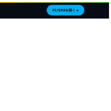
iFLYER8を開く
→