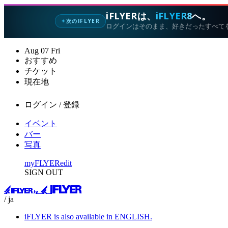
iFLYERは、
iFLYER8
へ。
次のIFLYER
✦
ログインはそのまま、好きだったすべて
Aug
07
Fri
おすすめ
チケット
現在地
ログイン / 登録
イベント
バー
写真
myFLYER
edit
SIGN OUT
/ ja
iFLYER is also available in ENGLISH.