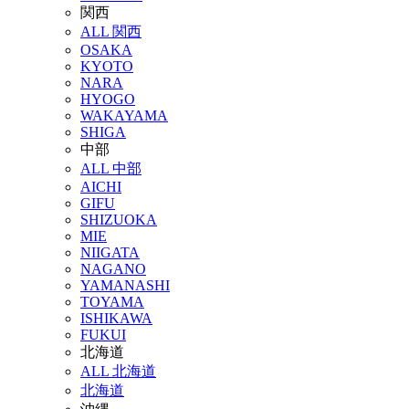
関西
ALL 関西
OSAKA
KYOTO
NARA
HYOGO
WAKAYAMA
SHIGA
中部
ALL 中部
AICHI
GIFU
SHIZUOKA
MIE
NIIGATA
NAGANO
YAMANASHI
TOYAMA
ISHIKAWA
FUKUI
北海道
ALL 北海道
北海道