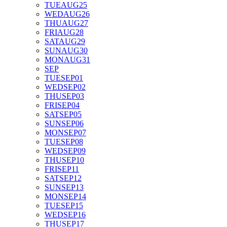
TUE
AUG
25
WED
AUG
26
THU
AUG
27
FRI
AUG
28
SAT
AUG
29
SUN
AUG
30
MON
AUG
31
SEP
TUE
SEP
01
WED
SEP
02
THU
SEP
03
FRI
SEP
04
SAT
SEP
05
SUN
SEP
06
MON
SEP
07
TUE
SEP
08
WED
SEP
09
THU
SEP
10
FRI
SEP
11
SAT
SEP
12
SUN
SEP
13
MON
SEP
14
TUE
SEP
15
WED
SEP
16
THU
SEP
17