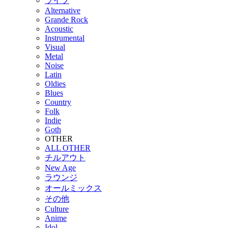
ライブ
Alternative
Grande Rock
Acoustic
Instrumental
Visual
Metal
Noise
Latin
Oldies
Blues
Country
Folk
Indie
Goth
OTHER
ALL OTHER
チルアウト
New Age
ラウンジ
オールミックス
その他
Culture
Anime
Idol