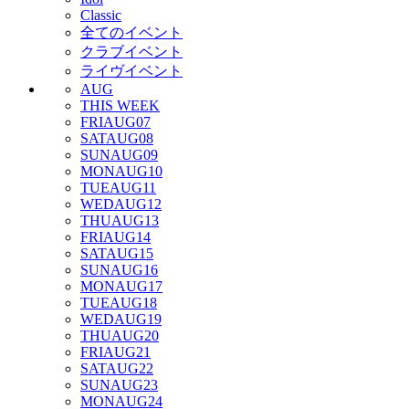
Classic
全てのイベント
クラブイベント
ライヴイベント
AUG
THIS WEEK
FRI
AUG
07
SAT
AUG
08
SUN
AUG
09
MON
AUG
10
TUE
AUG
11
WED
AUG
12
THU
AUG
13
FRI
AUG
14
SAT
AUG
15
SUN
AUG
16
MON
AUG
17
TUE
AUG
18
WED
AUG
19
THU
AUG
20
FRI
AUG
21
SAT
AUG
22
SUN
AUG
23
MON
AUG
24