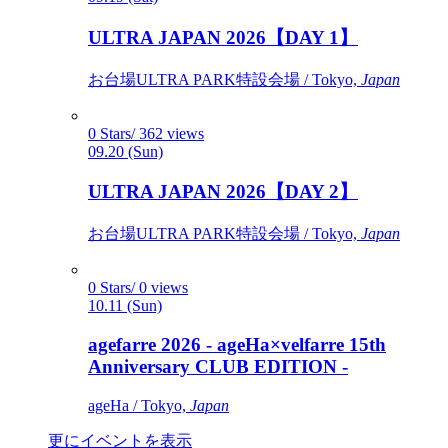
ULTRA JAPAN 2026【DAY 1】
お台場ULTRA PARK特設会場 / Tokyo,
Japan
0 Stars/ 362 views
09.20 (Sun)
ULTRA JAPAN 2026【DAY 2】
お台場ULTRA PARK特設会場 / Tokyo,
Japan
0 Stars/ 0 views
10.11 (Sun)
agefarre 2026 - ageHa×velfarre 15th
Anniversary CLUB EDITION -
ageHa / Tokyo,
Japan
更にイベントを表示