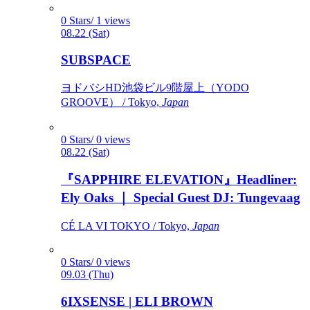
0 Stars/ 1 views
08.22 (Sat)
SUBSPACE
ヨドバシHD池袋ビル9階屋上（YODO
GROOVE） / Tokyo,
Japan
0 Stars/ 0 views
08.22 (Sat)
『SAPPHIRE ELEVATION』Headliner:
Ely Oaks ｜ Special Guest DJ: Tungevaag
CÉ LA VI TOKYO / Tokyo,
Japan
0 Stars/ 0 views
09.03 (Thu)
6IXSENSE | ELI BROWN