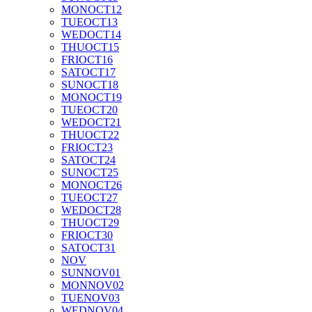
MON
OCT
12
TUE
OCT
13
WED
OCT
14
THU
OCT
15
FRI
OCT
16
SAT
OCT
17
SUN
OCT
18
MON
OCT
19
TUE
OCT
20
WED
OCT
21
THU
OCT
22
FRI
OCT
23
SAT
OCT
24
SUN
OCT
25
MON
OCT
26
TUE
OCT
27
WED
OCT
28
THU
OCT
29
FRI
OCT
30
SAT
OCT
31
NOV
SUN
NOV
01
MON
NOV
02
TUE
NOV
03
WED
NOV
04