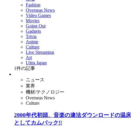
Fashion
Overseas News
Video Games
Movies
Going Out
Gadgets
Trivia
Anime
Culture
Live Streaming
Art
Ultra Japan
1
件の記事
ニュース
業界
機材/テクノロジー
Overseas News
Culture
2000年代初頭、音楽の違法ダウンロードの温床
としてカムバック!!