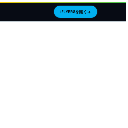
iFLYER8を開く
→