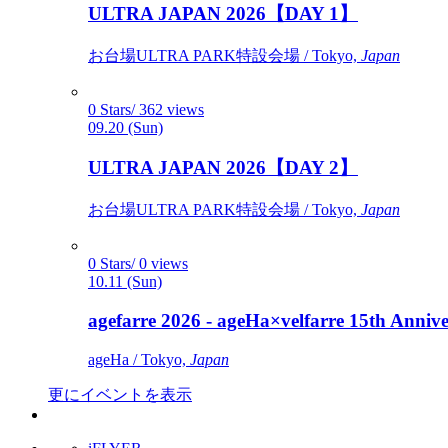
ULTRA JAPAN 2026【DAY 1】
お台場ULTRA PARK特設会場 / Tokyo,
Japan
0 Stars/ 362 views
09.20 (Sun)
ULTRA JAPAN 2026【DAY 2】
お台場ULTRA PARK特設会場 / Tokyo,
Japan
0 Stars/ 0 views
10.11 (Sun)
agefarre 2026 - ageHa×velfarre 15th Ann
ageHa / Tokyo,
Japan
更にイベントを表示