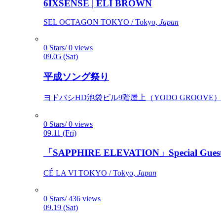
6IXSENSE | ELI BROWN
SEL OCTAGON TOKYO / Tokyo,
Japan
0 Stars/ 0 views
09.05 (Sat)
平成ソング祭り
ヨドバシHD池袋ビル9階屋上（YODO GROOVE） / 
0 Stars/ 0 views
09.11 (Fri)
「SAPPHIRE ELEVATION」Special Gues
CÉ LA VI TOKYO / Tokyo,
Japan
0 Stars/ 436 views
09.19 (Sat)