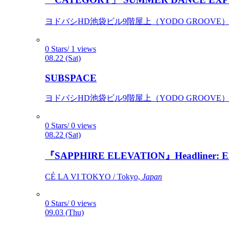
ヨドバシHD池袋ビル9階屋上（YODO GROOVE） / 
0 Stars/ 1 views
08.22 (Sat)
SUBSPACE
ヨドバシHD池袋ビル9階屋上（YODO GROOVE） / 
0 Stars/ 0 views
08.22 (Sat)
『SAPPHIRE ELEVATION』Headliner: Ely 
CÉ LA VI TOKYO / Tokyo,
Japan
0 Stars/ 0 views
09.03 (Thu)