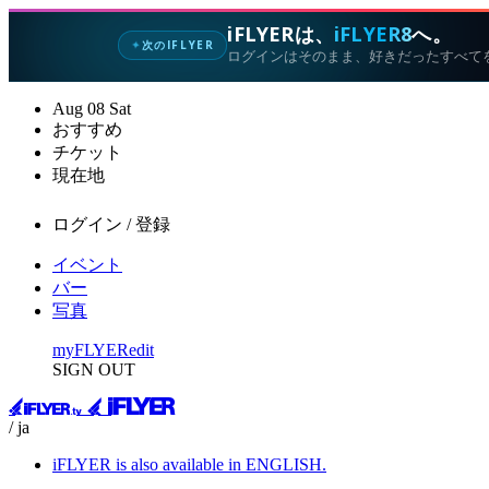
iFLYERは、
iFLYER8
へ。
次のIFLYER
✦
ログインはそのまま、好きだったすべて
Aug
08
Sat
おすすめ
チケット
現在地
ログイン / 登録
イベント
バー
写真
myFLYER
edit
SIGN OUT
/ ja
iFLYER is also available in ENGLISH.