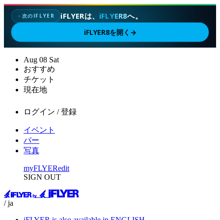
iFLYERは、
iFLYER8
へ。
次のIFLYER
✦
iFLYER8を開く
→
Aug
08
Sat
おすすめ
チケット
現在地
ログイン / 登録
イベント
バー
写真
myFLYER
edit
SIGN OUT
/ ja
iFLYER is also available in ENGLISH.