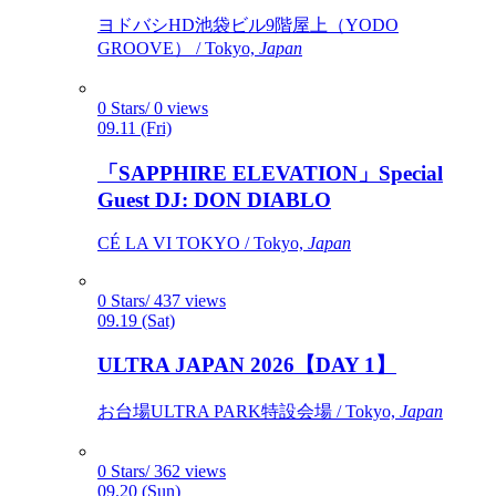
ヨドバシHD池袋ビル9階屋上（YODO
GROOVE） / Tokyo,
Japan
0 Stars/ 0 views
09.11 (Fri)
「SAPPHIRE ELEVATION」Special
Guest DJ: DON DIABLO
CÉ LA VI TOKYO / Tokyo,
Japan
0 Stars/ 437 views
09.19 (Sat)
ULTRA JAPAN 2026【DAY 1】
お台場ULTRA PARK特設会場 / Tokyo,
Japan
0 Stars/ 362 views
09.20 (Sun)