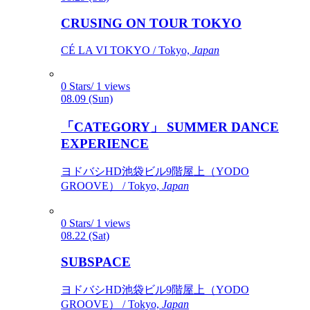
CRUSING ON TOUR TOKYO
CÉ LA VI TOKYO / Tokyo,
Japan
0 Stars/ 1 views
08.09 (Sun)
「CATEGORY」 SUMMER DANCE
EXPERIENCE
ヨドバシHD池袋ビル9階屋上（YODO
GROOVE） / Tokyo,
Japan
0 Stars/ 1 views
08.22 (Sat)
SUBSPACE
ヨドバシHD池袋ビル9階屋上（YODO
GROOVE） / Tokyo,
Japan