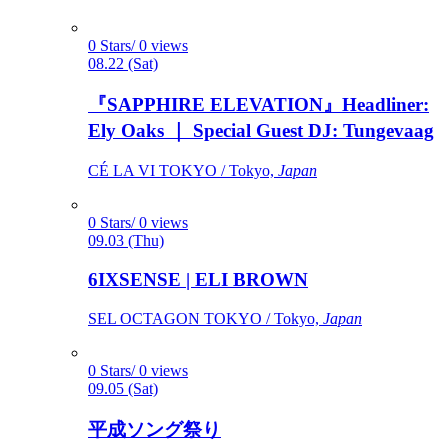
0 Stars/ 0 views
08.22 (Sat)
『SAPPHIRE ELEVATION』Headliner:
Ely Oaks ｜ Special Guest DJ: Tungevaag
CÉ LA VI TOKYO / Tokyo,
Japan
0 Stars/ 0 views
09.03 (Thu)
6IXSENSE | ELI BROWN
SEL OCTAGON TOKYO / Tokyo,
Japan
0 Stars/ 0 views
09.05 (Sat)
平成ソング祭り