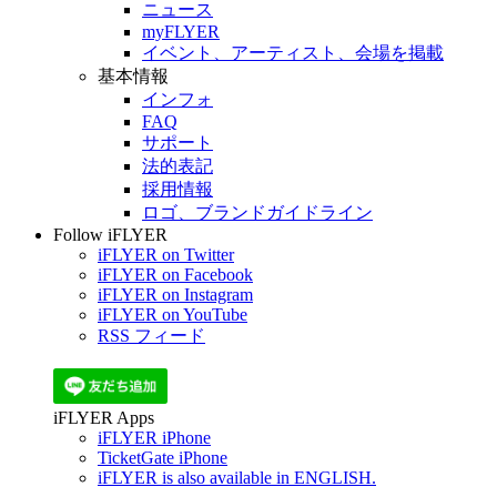
ニュース
myFLYER
イベント、アーティスト、会場を掲載
基本情報
インフォ
FAQ
サポート
法的表記
採用情報
ロゴ、ブランドガイドライン
Follow iFLYER
iFLYER on Twitter
iFLYER on Facebook
iFLYER on Instagram
iFLYER on YouTube
RSS フィード
iFLYER Apps
iFLYER iPhone
TicketGate iPhone
iFLYER is also available in ENGLISH.