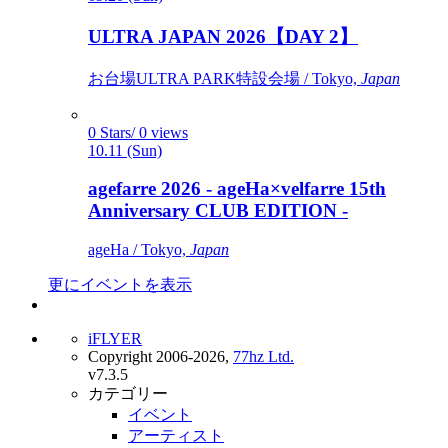
ULTRA JAPAN 2026【DAY 2】
お台場ULTRA PARK特設会場 / Tokyo,
Japan
0 Stars/ 0 views
10.11 (Sun)
agefarre 2026 - ageHa×velfarre 15th
Anniversary CLUB EDITION -
ageHa / Tokyo,
Japan
更にイベントを表示
iFLYER
Copyright 2006-2026,
77hz Ltd.
v7.3.5
カテゴリー
イベント
アーティスト