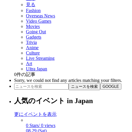
見る
Fashion
Overseas News
Video Games
Movies
Going Out
Gadgets
Trivia
Anime
Culture
Live Streaming
Art
Ultra Japan
0
件の記事
Sorry, we could not find any articles matching your filters.
ニュースを検索
GOOGLE
人気のイベント in Japan
更にイベントを表示
0 Stars/ 0 views
08.29 (Sat)