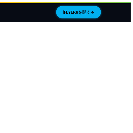
iFLYER8を開く
→