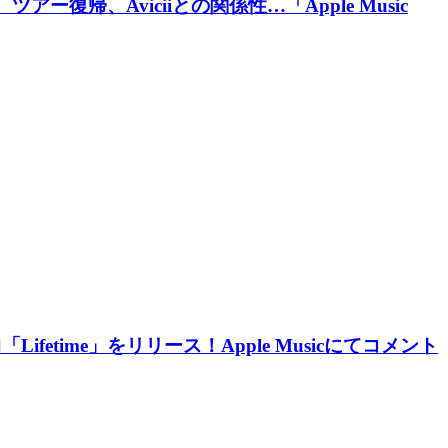
アー復帰、Aviciiとの関係性…「Apple Music
曲「Lifetime」をリリース！Apple Musicにてコメント