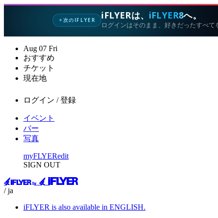
iFLYERは、
iFLYER8
へ。
次のIFLYER
✦
ログインはそのまま、好きだったすべて
Aug
07
Fri
おすすめ
チケット
現在地
ログイン / 登録
イベント
バー
写真
myFLYER
edit
SIGN OUT
/ ja
iFLYER is also available in ENGLISH.