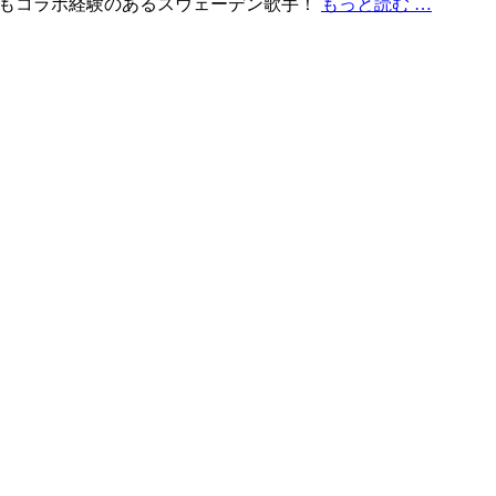
llex、MØともコラボ経験のあるスウェーデン歌手！
もっと読む …