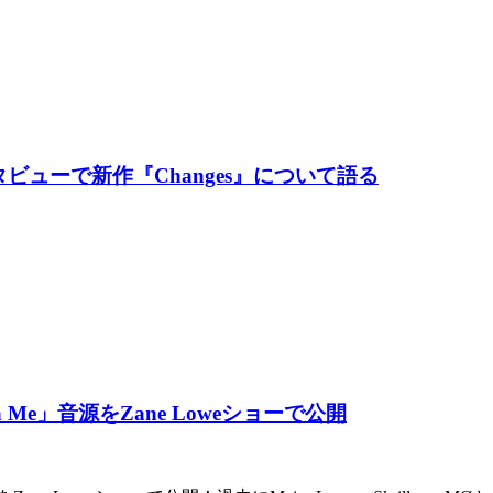
ンタビューで新作『Changes』について語る
oon Me」音源をZane Loweショーで公開