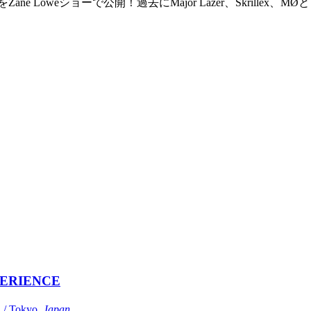
e」音源をZane Loweショーで公開！過去にMajor Lazer、Skri
ERIENCE
Tokyo,
Japan