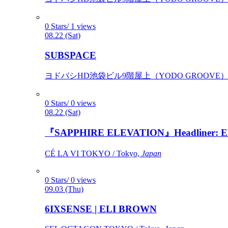
0 Stars/ 1 views
08.22 (Sat)
SUBSPACE
ヨドバシHD池袋ビル9階屋上（YODO GROOVE） / 
0 Stars/ 0 views
08.22 (Sat)
『SAPPHIRE ELEVATION』Headliner: Ely 
CÉ LA VI TOKYO / Tokyo,
Japan
0 Stars/ 0 views
09.03 (Thu)
6IXSENSE | ELI BROWN