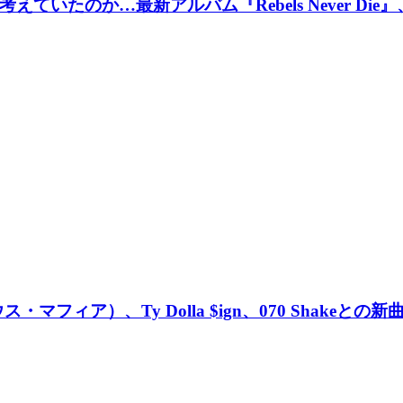
いたのか…最新アルバム『Rebels Never Die』、ツ
ウス・マフィア）、Ty Dolla $ign、070 Shakeとの新