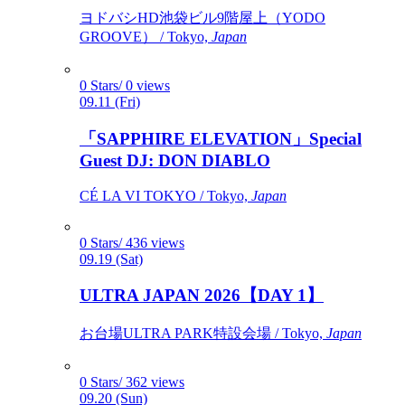
ヨドバシHD池袋ビル9階屋上（YODO
GROOVE） / Tokyo,
Japan
0 Stars/ 0 views
09.11 (Fri)
「SAPPHIRE ELEVATION」Special
Guest DJ: DON DIABLO
CÉ LA VI TOKYO / Tokyo,
Japan
0 Stars/ 436 views
09.19 (Sat)
ULTRA JAPAN 2026【DAY 1】
お台場ULTRA PARK特設会場 / Tokyo,
Japan
0 Stars/ 362 views
09.20 (Sun)