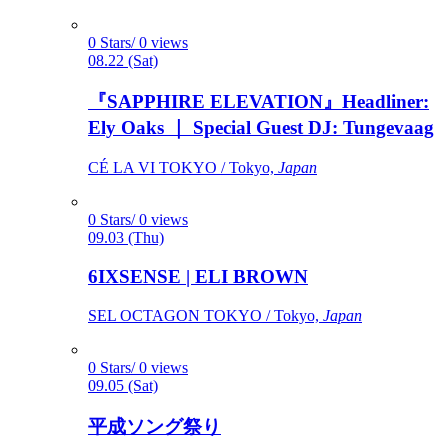
0 Stars/ 0 views
08.22 (Sat)
『SAPPHIRE ELEVATION』Headliner:
Ely Oaks ｜ Special Guest DJ: Tungevaag
CÉ LA VI TOKYO / Tokyo,
Japan
0 Stars/ 0 views
09.03 (Thu)
6IXSENSE | ELI BROWN
SEL OCTAGON TOKYO / Tokyo,
Japan
0 Stars/ 0 views
09.05 (Sat)
平成ソング祭り