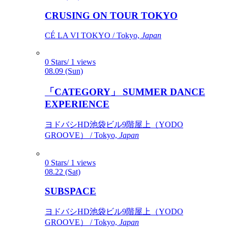
CRUSING ON TOUR TOKYO
CÉ LA VI TOKYO / Tokyo,
Japan
0 Stars/ 1 views
08.09 (Sun)
「CATEGORY」 SUMMER DANCE
EXPERIENCE
ヨドバシHD池袋ビル9階屋上（YODO
GROOVE） / Tokyo,
Japan
0 Stars/ 1 views
08.22 (Sat)
SUBSPACE
ヨドバシHD池袋ビル9階屋上（YODO
GROOVE） / Tokyo,
Japan