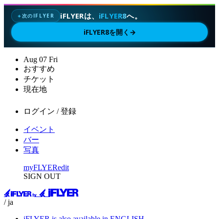
iFLYERは、
iFLYER8
へ。
次のIFLYER
✦
iFLYER8を開く
→
Aug
07
Fri
おすすめ
チケット
現在地
ログイン / 登録
イベント
バー
写真
myFLYER
edit
SIGN OUT
/ ja
iFLYER is also available in ENGLISH.