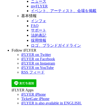
ニュース
myFLYER
イベント、アーティスト、会場を掲載
基本情報
インフォ
FAQ
サポート
法的表記
採用情報
ロゴ、ブランドガイドライン
Follow iFLYER
iFLYER on Twitter
iFLYER on Facebook
iFLYER on Instagram
iFLYER on YouTube
RSS フィード
iFLYER Apps
iFLYER iPhone
TicketGate iPhone
iFLYER is also available in ENGLISH.