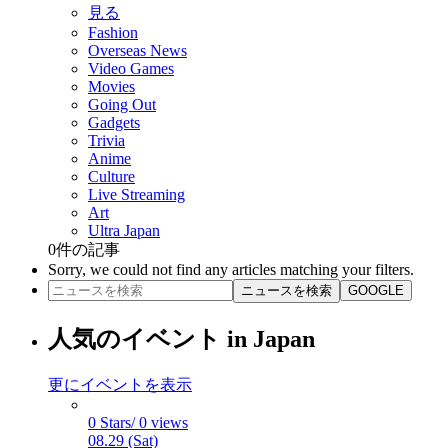
見る
Fashion
Overseas News
Video Games
Movies
Going Out
Gadgets
Trivia
Anime
Culture
Live Streaming
Art
Ultra Japan
0
件の記事
Sorry, we could not find any articles matching your filters.
ニュースを検索
GOOGLE
人気のイベント in Japan
更にイベントを表示
0 Stars/ 0 views
08.29 (Sat)