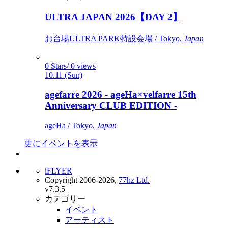
ULTRA JAPAN 2026【DAY 2】
お台場ULTRA PARK特設会場 / Tokyo,
Japan
0 Stars/ 0 views
10.11 (Sun)
agefarre 2026 - ageHa×velfarre 15th
Anniversary CLUB EDITION -
ageHa / Tokyo,
Japan
更にイベントを表示
iFLYER
Copyright 2006-2026,
77hz Ltd.
v7.3.5
カテゴリー
イベント
アーティスト