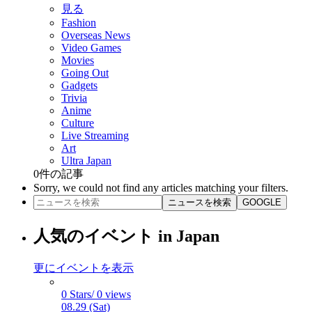
見る
Fashion
Overseas News
Video Games
Movies
Going Out
Gadgets
Trivia
Anime
Culture
Live Streaming
Art
Ultra Japan
0
件の記事
Sorry, we could not find any articles matching your filters.
ニュースを検索
GOOGLE
人気のイベント in Japan
更にイベントを表示
0 Stars/ 0 views
08.29 (Sat)