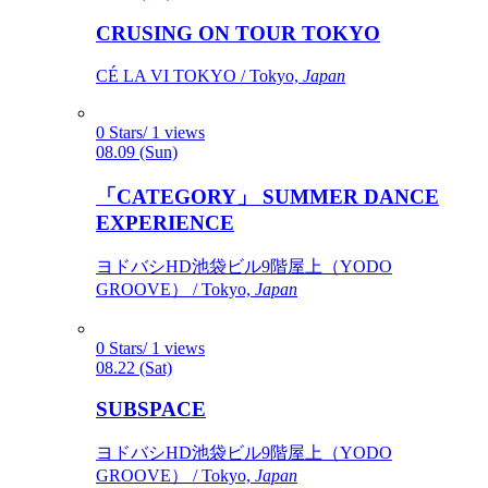
CRUSING ON TOUR TOKYO
CÉ LA VI TOKYO / Tokyo,
Japan
0 Stars/ 1 views
08.09 (Sun)
「CATEGORY」 SUMMER DANCE
EXPERIENCE
ヨドバシHD池袋ビル9階屋上（YODO
GROOVE） / Tokyo,
Japan
0 Stars/ 1 views
08.22 (Sat)
SUBSPACE
ヨドバシHD池袋ビル9階屋上（YODO
GROOVE） / Tokyo,
Japan