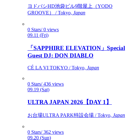
ヨドバシHD池袋ビル9階屋上（YODO
GROOVE） / Tokyo,
Japan
0 Stars/ 0 views
09.11 (Fri)
「SAPPHIRE ELEVATION」Special
Guest DJ: DON DIABLO
CÉ LA VI TOKYO / Tokyo,
Japan
0 Stars/ 436 views
09.19 (Sat)
ULTRA JAPAN 2026【DAY 1】
お台場ULTRA PARK特設会場 / Tokyo,
Japan
0 Stars/ 362 views
09.20 (Sun)