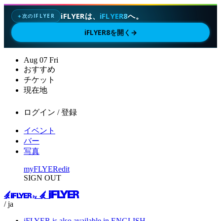
iFLYERは、
iFLYER8
へ。
次のIFLYER
✦
iFLYER8を開く
→
Aug
07
Fri
おすすめ
チケット
現在地
ログイン / 登録
イベント
バー
写真
myFLYER
edit
SIGN OUT
/ ja
iFLYER is also available in ENGLISH.