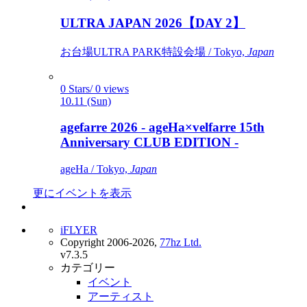
ULTRA JAPAN 2026【DAY 2】
お台場ULTRA PARK特設会場 / Tokyo,
Japan
0 Stars/ 0 views
10.11 (Sun)
agefarre 2026 - ageHa×velfarre 15th
Anniversary CLUB EDITION -
ageHa / Tokyo,
Japan
更にイベントを表示
iFLYER
Copyright 2006-2026,
77hz Ltd.
v7.3.5
カテゴリー
イベント
アーティスト