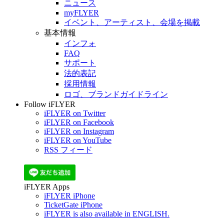
ニュース
myFLYER
イベント、アーティスト、会場を掲載
基本情報
インフォ
FAQ
サポート
法的表記
採用情報
ロゴ、ブランドガイドライン
Follow iFLYER
iFLYER on Twitter
iFLYER on Facebook
iFLYER on Instagram
iFLYER on YouTube
RSS フィード
iFLYER Apps
iFLYER iPhone
TicketGate iPhone
iFLYER is also available in ENGLISH.