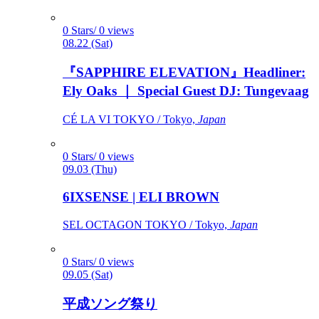
0 Stars/ 0 views
08.22 (Sat)
『SAPPHIRE ELEVATION』Headliner:
Ely Oaks ｜ Special Guest DJ: Tungevaag
CÉ LA VI TOKYO / Tokyo,
Japan
0 Stars/ 0 views
09.03 (Thu)
6IXSENSE | ELI BROWN
SEL OCTAGON TOKYO / Tokyo,
Japan
0 Stars/ 0 views
09.05 (Sat)
平成ソング祭り