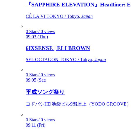
『SAPPHIRE ELEVATION』Headliner: Ely 
CÉ LA VI TOKYO / Tokyo,
Japan
0 Stars/ 0 views
09.03 (Thu)
6IXSENSE | ELI BROWN
SEL OCTAGON TOKYO / Tokyo,
Japan
0 Stars/ 0 views
09.05 (Sat)
平成ソング祭り
ヨドバシHD池袋ビル9階屋上（YODO GROOVE） / 
0 Stars/ 0 views
09.11 (Fri)