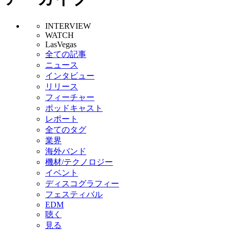
INTERVIEW
WATCH
LasVegas
全ての記事
ニュース
インタビュー
リリース
フィーチャー
ポッドキャスト
レポート
全てのタグ
業界
海外バンド
機材/テクノロジー
イベント
ディスコグラフィー
フェスティバル
EDM
聴く
見る