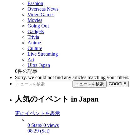
Fashion
Overseas News
Video Games
Movies
Going Out
Gadgets
Trivia
Anime
Culture
Live Streaming
Art
Ultra Japan
0
件の記事
Sorry, we could not find any articles matching your filters.
ニュースを検索
GOOGLE
人気のイベント in Japan
更にイベントを表示
0 Stars/ 0 views
08.29 (Sat)