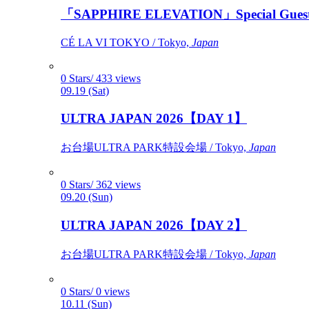
「SAPPHIRE ELEVATION」Special Gues
CÉ LA VI TOKYO / Tokyo,
Japan
0 Stars/ 433 views
09.19 (Sat)
ULTRA JAPAN 2026【DAY 1】
お台場ULTRA PARK特設会場 / Tokyo,
Japan
0 Stars/ 362 views
09.20 (Sun)
ULTRA JAPAN 2026【DAY 2】
お台場ULTRA PARK特設会場 / Tokyo,
Japan
0 Stars/ 0 views
10.11 (Sun)