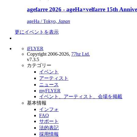
agefarre 2026 - ageHa×velfarre 15th Ann
ageHa / Tokyo,
Japan
更にイベントを表示
iFLYER
Copyright 2006-2026,
77hz Ltd.
v7.3.5
カテゴリー
イベント
アーティスト
ニュース
myFLYER
イベント、アーティスト、会場を掲載
基本情報
インフォ
FAQ
サポート
法的表記
採用情報