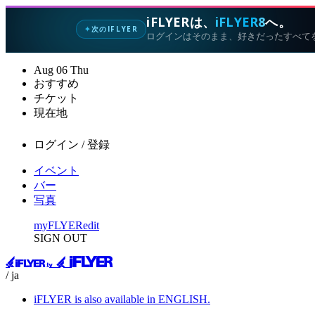
iFLYERは、
iFLYER8
へ。
次のIFLYER
✦
ログインはそのまま、好きだったすべて
Aug
06
Thu
おすすめ
チケット
現在地
ログイン / 登録
イベント
バー
写真
myFLYER
edit
SIGN OUT
/ ja
iFLYER is also available in ENGLISH.