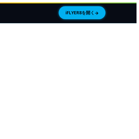
iFLYER8を開く
→