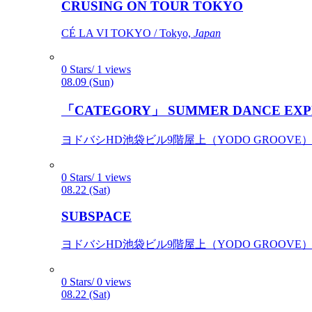
CRUSING ON TOUR TOKYO
CÉ LA VI TOKYO / Tokyo,
Japan
0 Stars/ 1 views
08.09 (Sun)
「CATEGORY」 SUMMER DANCE EXP
ヨドバシHD池袋ビル9階屋上（YODO GROOVE） / 
0 Stars/ 1 views
08.22 (Sat)
SUBSPACE
ヨドバシHD池袋ビル9階屋上（YODO GROOVE） / 
0 Stars/ 0 views
08.22 (Sat)