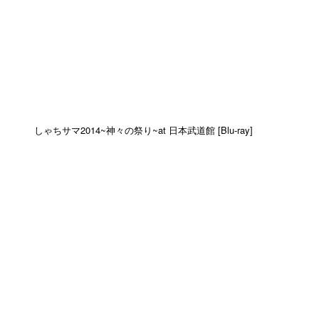
しゃちサマ2014~神々の祭り~at 日本武道館 [Blu-ray]