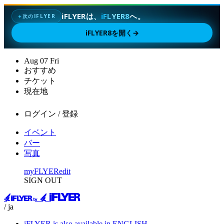
iFLYERは、
iFLYER8
へ。
次のIFLYER
✦
iFLYER8を開く
→
Aug
07
Fri
おすすめ
チケット
現在地
ログイン / 登録
イベント
バー
写真
myFLYER
edit
SIGN OUT
/ ja
iFLYER is also available in ENGLISH.