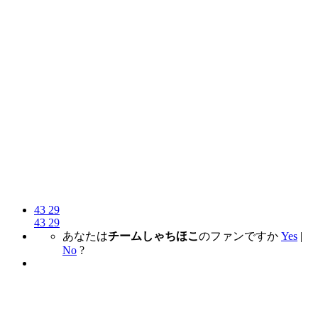
43
29
43
29
あなたは
チームしゃちほこ
のファンですか
Yes
|
No
?