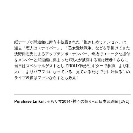
紙テープが武道館に舞う中披露された「抱きしめてアンセム」は、
過去「恋人はスナイパー」、「乙女受験戦争」などを手掛けてきた
浅野尚志氏によるアップテンポ・ナンバー。奇抜でユニークな振付
をメンバーと武道館に集まった1万人が披露する画は圧巻！さらに
当日はスペシャルゲストとしてROLLY氏が生ギターで参加、より壮
大に、よりパワフルになっている。見ているだけで手に汗握るこの
ライブ映像はファンならずとも必見！
Purchase Links
しゃちサマ2014~神々の祭り~at 日本武道館 [DVD]