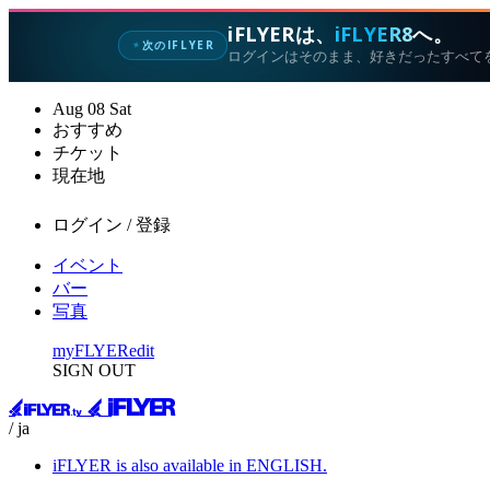
iFLYERは、
iFLYER8
へ。
次のIFLYER
✦
ログインはそのまま、好きだったすべて
Aug
08
Sat
おすすめ
チケット
現在地
ログイン / 登録
イベント
バー
写真
myFLYER
edit
SIGN OUT
/ ja
iFLYER is also available in ENGLISH.