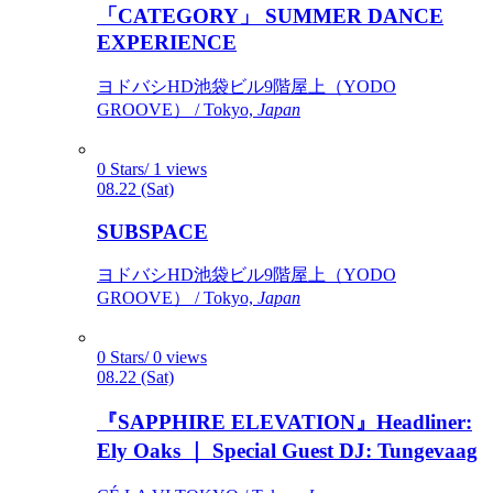
「CATEGORY」 SUMMER DANCE
EXPERIENCE
ヨドバシHD池袋ビル9階屋上（YODO
GROOVE） / Tokyo,
Japan
0 Stars/ 1 views
08.22 (Sat)
SUBSPACE
ヨドバシHD池袋ビル9階屋上（YODO
GROOVE） / Tokyo,
Japan
0 Stars/ 0 views
08.22 (Sat)
『SAPPHIRE ELEVATION』Headliner:
Ely Oaks ｜ Special Guest DJ: Tungevaag