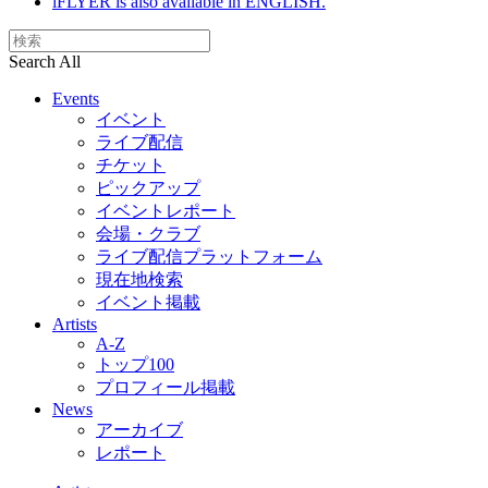
iFLYER is also available in ENGLISH.
Search All
Events
イベント
ライブ配信
チケット
ピックアップ
イベントレポート
会場・クラブ
ライブ配信プラットフォーム
現在地検索
イベント掲載
Artists
A-Z
トップ100
プロフィール掲載
News
アーカイブ
レポート