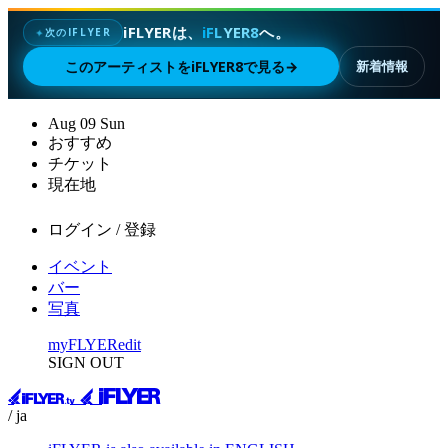
iFLYERは、
iFLYER8
へ。
次のIFLYER
✦
このアーティストをiFLYER8で見る
→
新着情報
Aug
09
Sun
おすすめ
チケット
現在地
ログイン / 登録
イベント
バー
写真
myFLYER
edit
SIGN OUT
/ ja