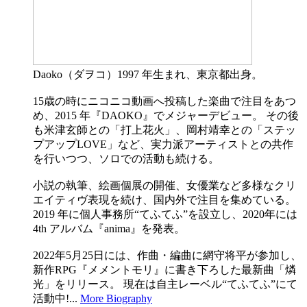
Daoko（ダヲコ）1997 年⽣まれ、東京都出⾝。
15歳の時にニコニコ動画へ投稿した楽曲で注⽬をあつ
め、2015 年『DAOKO』でメジャーデビュー。 その後
も⽶津⽞師との「打上花⽕」、岡村靖幸との「ステッ
プアップLOVE」など、実⼒派アーティストとの共作
を⾏いつつ、ソロでの活動も続ける。
⼩説の執筆、絵画個展の開催、女優業など多様なクリ
エイティヴ表現を続け、国内外で注⽬を集めている。
2019 年に個⼈事務所“てふてふ”を設⽴し、2020年には
4th アルバム『anima』を発表。
2022年5月25日には、作曲・編曲に網守将平が参加し、
新作RPG『メメントモリ』に書き下ろした最新曲「燐
光」をリリース。 現在は自主レーベル“てふてふ”にて
活動中!...
More Biography