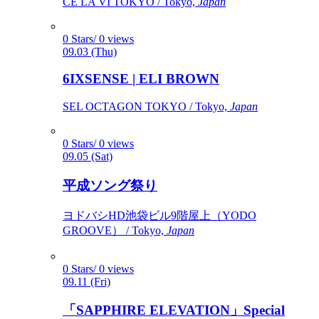
CÉ LA VI TOKYO / Tokyo,
Japan
0 Stars/ 0 views
09.03 (Thu)
6IXSENSE | ELI BROWN
SEL OCTAGON TOKYO / Tokyo,
Japan
0 Stars/ 0 views
09.05 (Sat)
平成ソング祭り
ヨドバシHD池袋ビル9階屋上（YODO
GROOVE） / Tokyo,
Japan
0 Stars/ 0 views
09.11 (Fri)
「SAPPHIRE ELEVATION」Special