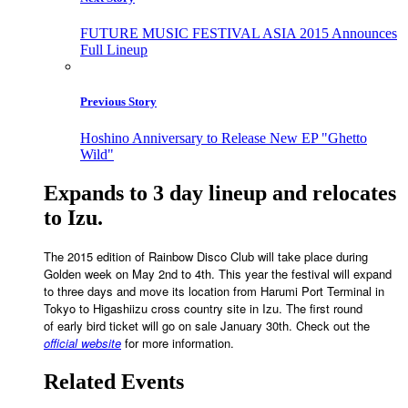
FUTURE MUSIC FESTIVAL ASIA 2015 Announces
Full Lineup
Previous Story
Hoshino Anniversary to Release New EP "Ghetto
Wild"
Expands to 3 day lineup and relocates
to Izu.
The 2015 edition of Rainbow Disco Club will take place during
Golden week on May 2nd to 4th. This year the festival will expand
to three days and move its location from Harumi Port Terminal in
Tokyo to Higashiizu cross country site in Izu. The first round
of early bird ticket will go on sale January 30th. Check out the
official website
for more information.
Related Events