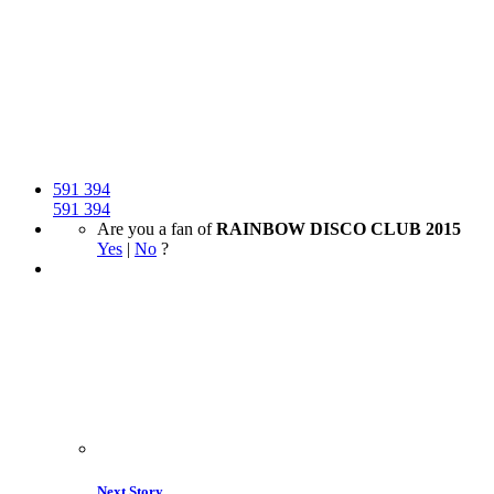
591
394
591
394
Are you a fan of
RAINBOW DISCO CLUB 2015
Yes
|
No
?
Next Story