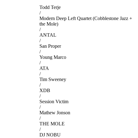
Todd Terje
/
Modern Deep Left Quartet (Cobblestone Jazz +
the Mole)
/
ANTAL
/
San Proper
/
Young Marco
/
ATA
/
Tim Sweeney
/
XDB
/
Session Victim
/
Mathew Jonson
/
THE MOLE
/
DJ NOBU