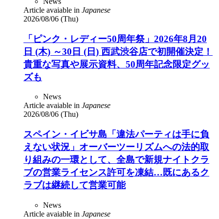
News
Article avaiable in
Japanese
2026/08/06 (Thu)
「ピンク・レディー50周年祭」2026年8月20
日 (木) ～30日 (日) 西武渋谷店で初開催決定！
貴重な写真や展示資料、50周年記念限定グッ
ズも
News
Article avaiable in
Japanese
2026/08/06 (Thu)
スペイン・イビサ島「違法パーティは手に負
えない状況」オーバーツーリズムへの法的取
り組みの一環として、全島で新規ナイトクラ
ブの営業ライセンス許可を凍結…既にあるク
ラブは継続して営業可能
News
Article avaiable in
Japanese