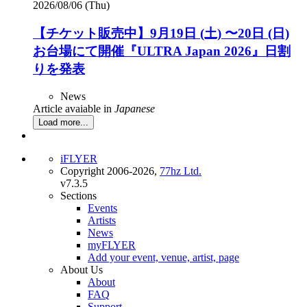
2026/08/06 (Thu)
【チケット販売中】9月19日 (土) 〜20日 (日)
お台場にて開催『ULTRA Japan 2026』日割
りを発表
News
Article avaiable in
Japanese
Load more...
iFLYER
Copyright 2006-2026,
77hz Ltd.
v7.3.5
Sections
Events
Artists
News
myFLYER
Add your event, venue, artist, page
About Us
About
FAQ
Support