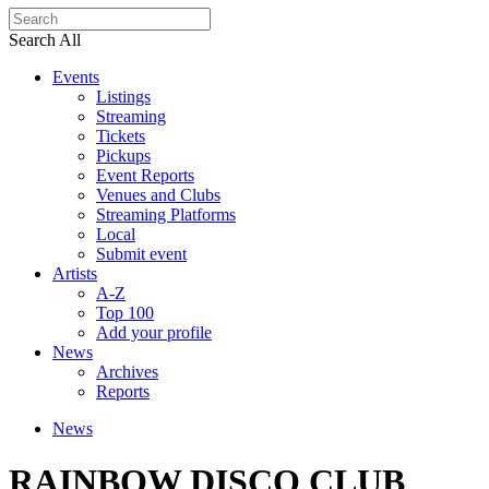
Search All
Events
Listings
Streaming
Tickets
Pickups
Event Reports
Venues and Clubs
Streaming Platforms
Local
Submit event
Artists
A-Z
Top 100
Add your profile
News
Archives
Reports
News
RAINBOW DISCO CLUB