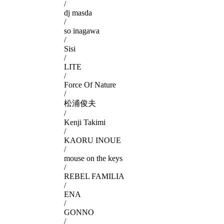
/
dj masda
/
so inagawa
/
Sisi
/
LITE
/
Force Of Nature
/
松浦俊夫
/
Kenji Takimi
/
KAORU INOUE
/
mouse on the keys
/
REBEL FAMILIA
/
ENA
/
GONNO
/