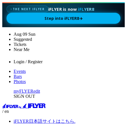
iFLYER is now
iFLYER8
✦
THE NEXT IFLYER
Step into iFLYER8
→
Aug
09
Sun
Suggested
Tickets
Near Me
Login / Register
Events
Bars
Photos
myFLYER
edit
SIGN OUT
/ en
iFLYER日本語サイトはこちら.